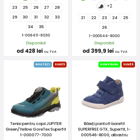
+2
23
25
26
27
28
29
30
31
32
33
21
22
23
24
25
34
35
26
1-006411-8030
1-000544-8000
Disponibil
Disponibil
od 428 lei
od 399,9 lei
cu TVA
cu TVA
NOUTĂȚI
SUN25
MEMBRÁNA
SUN25
Tenisi pentru copii JUPITER
Băieți pantofi barefit
Green/Yellow GoreTex Superfit
SUPERFREE GTX, Superfit, 1-
1-000077-7000
000546-8000, albastru