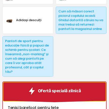
Crave, Biomecanics și Keen.
Cum să măsori corect
piciorul copilului acasă:
Adidași desculți
Ghidul datorită căruia nu va
mai trebui să returnezi
pantofi la magazinul online
Pantofi de sport pentru
educație fizică și papuci de
schimb pentru școlari: Ce
înseamnă „non-marking” și
cum să alegi pantofii pe
care îi vor aproba atât
profesorul, cât și copilul
tău?
Ofertă specială zilnică
Tenisi barefoot pentru fete