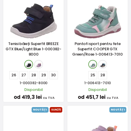
Tenisi băieți Superfit BREEZE
Pantofi sport pentru fete
GTX Blue/Light Blue 1-000382-
Superfit COOPER GTX
8000
Green/Rose 1-006413-7010
26
27
28
29
30
25
28
1-000382-8000
1-006413-7010
Disponibil
Disponibil
od 419,3 lei
od 451,7 lei
cu TVA
cu TVA
NOUTĂȚI
SUN25
NOUTĂȚI