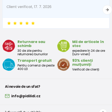
Client verificat, 17. 7. 2026
Returnare sau
Mii de articole în
schimb
stoc
30 de zile pentru
expediere în 24 de ore
returnarea bunurilor
(luni-vineri)
Transport gratuit
93% clienți
mulțumiți
Pentru comenzi de peste
400 LEI
Verificat de clienți
Ai nevoie de un sfat?
info@pidilidi.cz