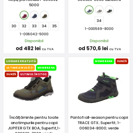
5000
34
30
32
33
34
35
1-000569-8000
1-006042-5000
Disponibil
Disponibil
od 482 lei
od 570,6 lei
cu TVA
cu TVA
LIVRARE GRATUITĂ
MEMBRÁNA
SUN25
ULTIMELE BUCĂȚI
MEMBRÁNA
SUN25
ULTIMUL ÎN STOC
Încălțăminte pentru toate
Pantofi all-season pentru copii
anotimpurile pentru copii
TRACE GTX; Superfit; 1-
JUPITER GTX BOA, Superfit,1-
006034-8000; verde