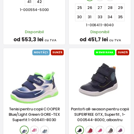
41
42
25
26
27
28
29
1-000554-5000
30
31
33
34
35
1-006411-8040
Disponibil
Disponibil
od 553,3 lei
od 451,7 lei
cu TVA
cu TVA
NOUTĂȚI
SUN25
MEMBRÁNA
SUN25
Tenisi pentru copii COOPER
Pantofi all-season pentru copii
Blue/Light Green GORE-TEX
SUPERFREE GTX, Superfit , 1-
Superfit 1-006411-8030
000544-8000, albastru