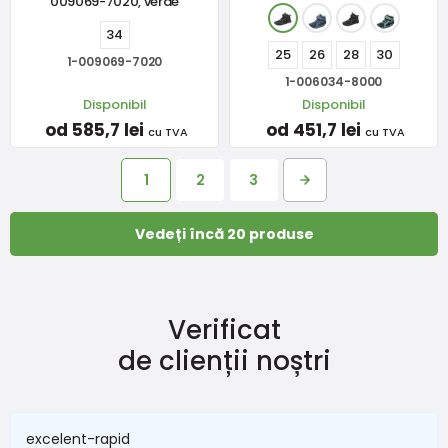
009069-7020, verde
34
25
26
28
30
1-009069-7020
1-006034-8000
Disponibil
Disponibil
od 585,7 lei
od 451,7 lei
cu TVA
cu TVA
1
2
3
Vedeți încă 20 produse
Verificat
de clienții noștri
excelent-rapid