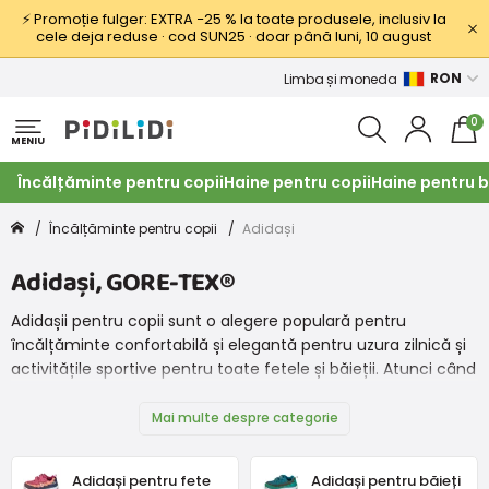
⚡ Promoție fulger: EXTRA −25 % la toate produsele, inclusiv la
cele deja reduse · cod SUN25 · doar până luni, 10 august
RON
Limba și moneda
0
MENIU
Încălțăminte pentru copii
Haine pentru copii
Haine pentru b
Încălțăminte pentru copii
Adidași
Adidași, GORE-TEX®
Adidașii pentru copii sunt o alegere populară pentru
încălțăminte confortabilă și elegantă pentru uzura zilnică și
activitățile sportive pentru toate fetele și băieții. Atunci când
alegeți adidași pentru copii, este important să luați în
considerare mai mulți factori, cum ar fi confortul, mărimea
Mai multe despre categorie
potrivită, durabilitatea și suportul pentru picior. Puteți alege
din Superfit, Protetika, Bugga, Froddo, Pegres, Groundies,
Adidași pentru fete
Adidași pentru băieți