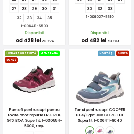
27
28
29
30
31
30
32
33
1-006027-5510
32
33
34
35
1-006411-5500
Disponibil
Disponibil
od 428 lei
od 482 lei
cu TVA
cu TVA
LIVRARE GRATUITĂ
MEMBRÁNA
NOUTĂȚI
SUN25
SUN25
Pantofi pentru copii pentru
Tenisi pentru copii COOPER
toate anotimpurile FREE RIDE
Blue/Light Blue GORE-TEX
GTX BOA, Superfit, 1-000554-
Superfit 1-006411-8040
5000, roșu