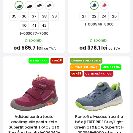
35
36
37
38
39
21
22
24
26
1-000546-8000
40
41
42
1-000077-7000
Disponibil
Disponibil
od 585,7 lei
od 376,1 lei
cu TVA
cu TVA
MEMBRÁNA
SUN25
LIVRARE GRATUITĂ
ULTIMELE BUCĂȚI
MEMBRÁNA
SUN25
ULTIMUL ÎN STOC
Adidași pentru toate
Pantofi all-season pentru
anotimpurile pentru fete
băieți FREE RIDE Blue/Light
Superfit barefit TRACE GTX
Green GTX BOA, Superfit 1-
Roșu/portocaliu 1-006042-
000569-8000 albastru