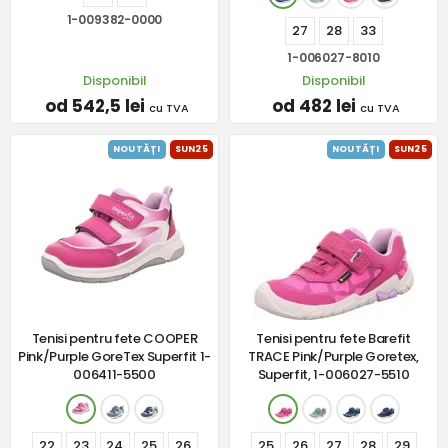
1-009382-0000
27
28
33
1-006027-8010
Disponibil
Disponibil
od 542,5 lei
od 482 lei
cu TVA
cu TVA
NOUTĂȚI
SUN25
NOUTĂȚI
SUN25
Tenisi pentru fete COOPER
Tenisi pentru fete Barefit
Pink/Purple GoreTex Superfit 1-
TRACE Pink/Purple Goretex,
006411-5500
Superfit, 1-006027-5510
22
23
24
25
26
25
26
27
28
29