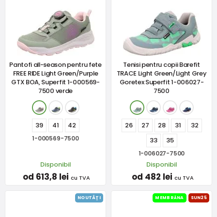
Pantofi all-season pentru fete
Tenisi pentru copii Barefit
FREE RIDE Light Green/Purple
TRACE Light Green/Light Grey
GTX BOA, Superfit 1-000569-
Goretex Superfit 1-006027-
7500 verde
7500
39
41
42
26
27
28
31
32
1-000569-7500
33
35
1-006027-7500
Disponibil
Disponibil
od 613,8 lei
od 482 lei
cu TVA
cu TVA
NOUTĂȚI
MEMBRÁNA
SUN25