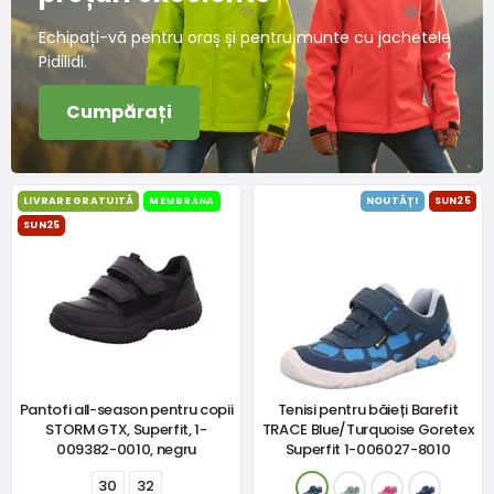
Echipați-vă pentru oraș și pentru munte cu jachetele
Pidilidi.
Cumpărați
LIVRARE GRATUITĂ
MEMBRÁNA
NOUTĂȚI
SUN25
SUN25
Pantofi all-season pentru copii
Tenisi pentru băieți Barefit
STORM GTX, Superfit, 1-
TRACE Blue/Turquoise Goretex
009382-0010, negru
Superfit 1-006027-8010
30
32