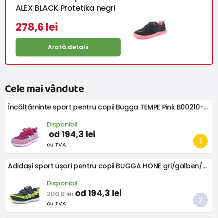
ALEX BLACK Protetika negri
278,6 lei
Arată detalii
Cele mai vândute
Încălțăminte sport pentru copii Bugga TEMPE Pink B00210-03
Disponibil
od 194,3 lei
cu TVA
Adidași sport ușori pentru copii BUGGA HONE gri/galben/negru
Disponibil
od 194,3 lei
200,8 lei
cu TVA