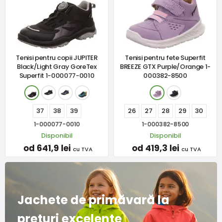
Tenisi pentru copii JUPITER
Tenisi pentru fete Superfit
Black/Light Gray GoreTex
BREEZE GTX Purple/Orange 1-
Superfit 1-000077-0010
000382-8500
37
38
39
26
27
28
29
30
1-000077-0010
1-000382-8500
Disponibil
Disponibil
od 641,9 lei
od 419,3 lei
cu TVA
cu TVA
Jachete de primăvară la
prețuri excelente