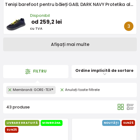
Teniși barefoot pentru băieți GAEL DARK NAVY Protetika albaștri
Disponibil
od 259,2 lei
cu TVA
Afișați mai multe
Ordine implicită de sortare
FILTRU
Membrană: GORE-TEX®
Anulați toate filtrele
43 produse
LIVRARE GRATUITĂ
MEMBRÁNA
NOUTĂȚI
SUN25
SUN25