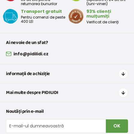
returnarea bunurilor
(luni-vineri)
Transport gratuit
93% clienți
mulțumiți
Pentru comenzi de peste
400 LEI
Verificat de clienți
Ai nevoie de un sfat?
info@pidilidi.cz
informații de achiziție
Cum să cumpărați
Mai multe despre PIDILIDI
Transport și plată
Graficul de dimensiuni pentru îmbrăcăminte
Contacte
Noutăți prin e-mail
Retururi și reclamații
Despre noi
Schimb sau returnare gratuită
Blog
OK
Procedura de reclamații
En-gros PiDiLiDi