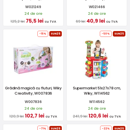
W021249
W021466
24 de ore
24 de ore
75,5 lei
40,9 lei
125,2 lei
69 lei
cu TVA
cu TVA
-15%
SUN25
-50%
SUN25
Grădină magică cu fluturi, Wiky
Supermarket 51x27x78 cm,
Creativity, W007836
Wiky, W114562
W007836
W114562
24 de ore
24 de ore
102,7 lei
120,6 lei
120,9 lei
241,9 lei
cu TVA
cu TVA
-71%
SUN25
-22%
SUN25