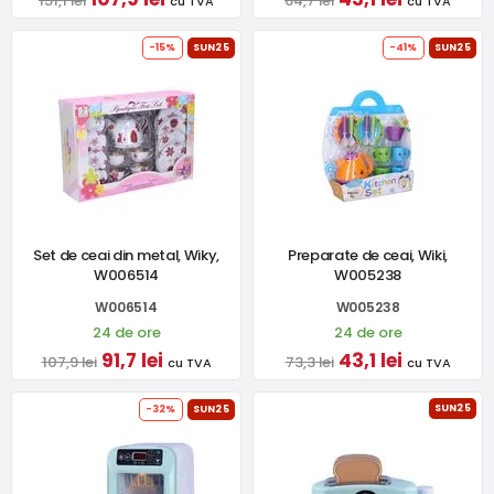
151,1 lei
64,7 lei
cu TVA
cu TVA
-15%
SUN25
-41%
SUN25
Set de ceai din metal, Wiky,
Preparate de ceai, Wiki,
W006514
W005238
W006514
W005238
24 de ore
24 de ore
91,7 lei
43,1 lei
107,9 lei
73,3 lei
cu TVA
cu TVA
SUN25
-32%
SUN25