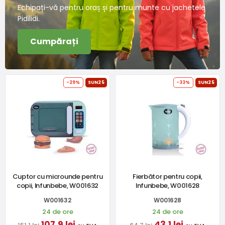
Echipați-vă pentru oraș și pentru munte cu jachetele
Pidilidi.
Cumpărați
-29%
SUN25
-33%
SUN25
Cuptor cu microunde pentru
Fierbător pentru copii,
copii, Infunbebe, W001632
Infunbebe, W001628
W001632
W001628
24 de ore
24 de ore
107,9 lei
43,1 lei