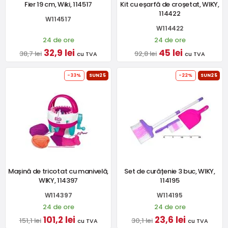
Fier 19 cm, Wiki, 114517
Kit cu eșarfă de croșetat, WIKY,
114422
W114517
W114422
24 de ore
24 de ore
32,9 lei
45 lei
38,7 lei
92,8 lei
cu TVA
cu TVA
-33%
SUN25
-22%
SUN25
Mașină de tricotat cu manivelă,
Set de curățenie 3 buc, WIKY,
WIKY, 114397
114195
W114397
W114195
24 de ore
24 de ore
101,2 lei
23,6 lei
151,1 lei
30,1 lei
cu TVA
cu TVA