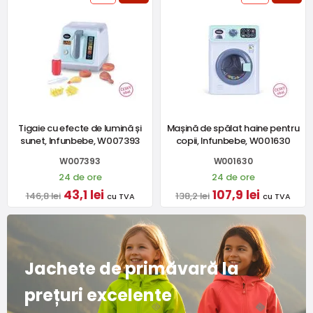
Tigaie cu efecte de lumină și
Mașină de spălat haine pentru
sunet, Infunbebe, W007393
copii, Infunbebe, W001630
W007393
W001630
24 de ore
24 de ore
43,1 lei
107,9 lei
146,8 lei
138,2 lei
cu TVA
cu TVA
Jachete de primăvară la
prețuri excelente