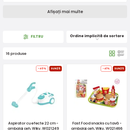
Afișați mai multe
Ordine implicită de sortare
FILTRU
16 produse
-40%
SUN25
-41%
SUN25
Aspirator cu efecte 22 cm -
Fast Food snacks cu tavă -
ambalaj ceh, Wiky, W021249
ambalaj ceh, Wiky, W021466