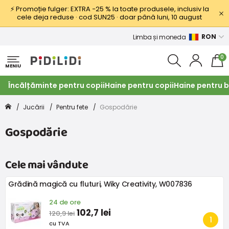
⚡ Promoție fulger: EXTRA −25 % la toate produsele, inclusiv la
cele deja reduse · cod SUN25 · doar până luni, 10 august
RON
Limba și moneda
0
MENIU
Încălțăminte pentru copii
Haine pentru copii
Haine pentru b
Jucării
Pentru fete
Gospodărie
Gospodărie
Cele mai vândute
Grădină magică cu fluturi, Wiky Creativity, W007836
24 de ore
102,7 lei
120,9 lei
cu TVA