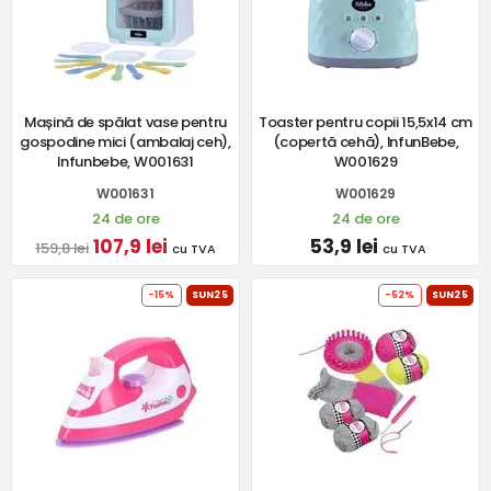
Mașină de spălat vase pentru
Toaster pentru copii 15,5x14 cm
gospodine mici (ambalaj ceh),
(copertă cehă), InfunBebe,
Infunbebe, W001631
W001629
W001631
W001629
24 de ore
24 de ore
107,9 lei
53,9 lei
159,8 lei
cu TVA
cu TVA
-15%
SUN25
-52%
SUN25