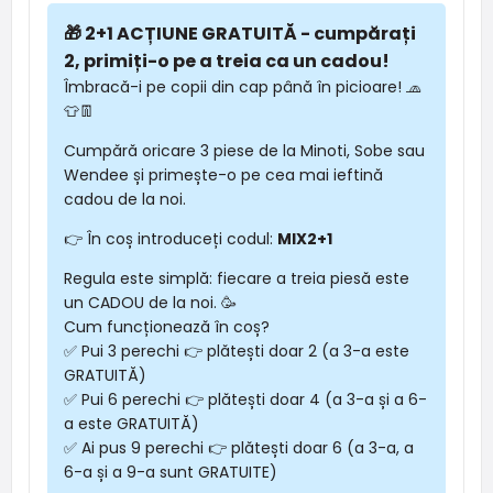
🎁 2+1 ACȚIUNE GRATUITĂ - cumpărați
2, primiți-o pe a treia ca un cadou!
Îmbracă-i pe copii din cap până în picioare! 🧢
👕👖
Cumpără oricare 3 piese de la Minoti, Sobe sau
Wendee și primește-o pe cea mai ieftină
cadou de la noi.
👉 În coș introduceți codul:
MIX2+1
Regula este simplă: fiecare a treia piesă este
un CADOU de la noi. 🥳
Cum funcționează în coș?
✅ Pui 3 perechi 👉 plătești doar 2 (a 3-a este
GRATUITĂ)
✅ Pui 6 perechi 👉 plătești doar 4 (a 3-a și a 6-
a este GRATUITĂ)
✅ Ai pus 9 perechi 👉 plătești doar 6 (a 3-a, a
6-a și a 9-a sunt GRATUITE)