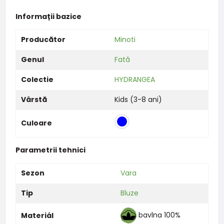
Informații bazice
Producător
Minoti
Genul
Fată
Colectie
HYDRANGEA
Vârstă
Kids (3-8 ani)
Culoare
Parametrii tehnici
Sezon
Vara
Tip
Bluze
bavlna 100%
Materiál