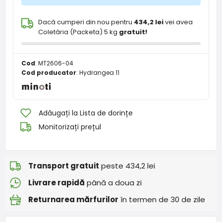
Dacă cumperi din nou pentru
434,2 lei
vei avea
Coletăria (Packeta) 5 kg
gratuit!
Cod
:
MT2606-04
Cod producator
:
Hydrangea 11
Adăugați la Lista de dorințe
Monitorizați prețul
Transport gratuit
peste 434,2 lei
Livrare rapidă
până a doua zi
Returnarea mărfurilor
în termen de 30 de zile