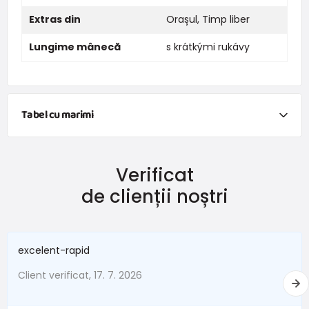
Extras din
Orașul
,
Timp liber
Lungime mânecă
s krátkými rukávy
Tabel cu marimi
NEWBORN
Verificat
Mărimea
Înălțime (cm)
Greutate (kg)
de clienții noștri
New Baby
do 50
do 3,4
În termen de 1 lună
do 56
do 4,5
excelent-rapid
1 - 3 luni
56 - 62
4,5 - 6
Client verificat, 17. 7. 2026
3 - 6 luni
62 -68
6 - 8