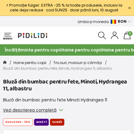
⚡ Promoție fulger: EXTRA −25 % la toate produsele, inclusiv la
cele deja reduse · cod SUN25 · doar până luni, 10 august
RON
Limba și moneda
0
MENIU
Încălțăminte pentru copii
Haine pentru copii
Haine pentru b
Haine pentru copii
Tricouri, maiouri și cămăși
Bluză din bumbac pentru fete, Minoti, Hydrangea 11, albastru
Bluză din bumbac pentru fete, Minoti, Hydrangea
11, albastru
Bluză din bumbac pentru fete Minoti Hydrangea 11
Vezi descrierea completă
REDUCERE
-36%
MIX2+1
SUN25