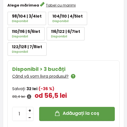
Alege mărimea
Tabel cu marimi
98/104 | 3/4let
104/110 | 4/5let
Disponibil
Disponibil
110/116 | 5/6let
116/122 | 6/7let
Disponibil
Disponibil
122/128 | 7/8let
Disponibil
Disponibil > 3 bucăți
Când vă vom livra produsul?
Salvați
32 lei
(-36 %)
od 56,5 lei
88,4 lei
+
Adăugați la coș
-