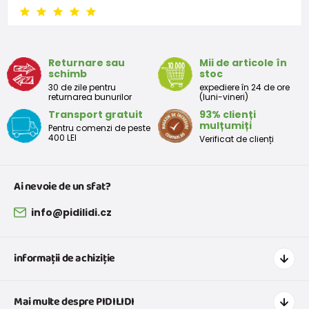
6 - 9 luni
68 -74
8 - 9,5
9 - 12 luni
74-80
9,5 - 11
Returnare sau
Mii de articole în
schimb
stoc
Tabelul de dimensiuni aproximative pentru copii mici
30 de zile pentru
expediere în 24 de ore
returnarea bunurilor
(luni-vineri)
Transport gratuit
93% clienți
Peste
Înălțime
Taliei
Peste
mulțumiți
Pentru comenzi de peste
Mărimea
bust
(cm)
(cm)
șolduri(cm)
400 LEI
Verificat de clienți
(cm)
12 luni
68 - 80
49
47
52
Ai nevoie de un sfat?
18 luni
80 - 86
51
49
54
info@pidilidi.cz
2 ani
86 - 92
53
51
56
informații de achiziție
3 ani
92 - 98
55
53
58
Cum să cumpărați
Mai multe despre PIDILIDI
Transport și plată
Tabelul de dimensiuni aproximative pentru o fată