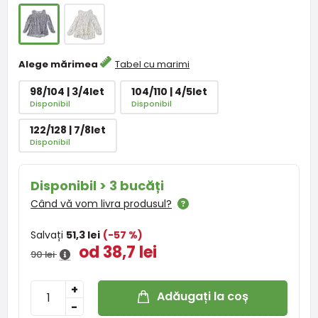
Alege mărimea
Tabel cu marimi
98/104 | 3/4let
104/110 | 4/5let
Disponibil
Disponibil
122/128 | 7/8let
Disponibil
Disponibil > 3 bucăți
Când vă vom livra produsul?
Salvați
51,3 lei
(-57 %)
od 38,7 lei
90 lei
+
Adăugați la coș
-