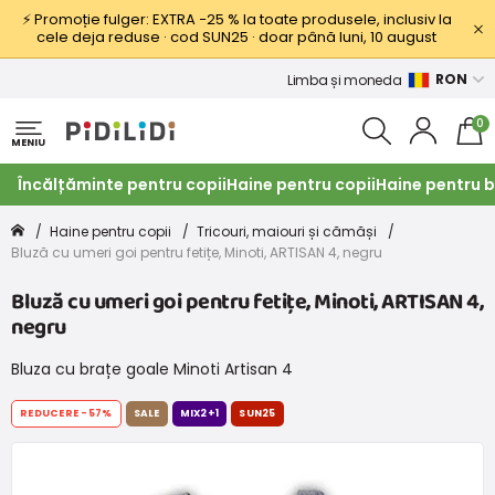
⚡ Promoție fulger: EXTRA −25 % la toate produsele, inclusiv la
cele deja reduse · cod SUN25 · doar până luni, 10 august
RON
Limba și moneda
0
MENIU
Încălțăminte pentru copii
Haine pentru copii
Haine pentru b
Haine pentru copii
Tricouri, maiouri și cămăși
Bluză cu umeri goi pentru fetițe, Minoti, ARTISAN 4, negru
Bluză cu umeri goi pentru fetițe, Minoti, ARTISAN 4,
negru
Bluza cu brațe goale Minoti Artisan 4
REDUCERE
-57%
SALE
MIX2+1
SUN25