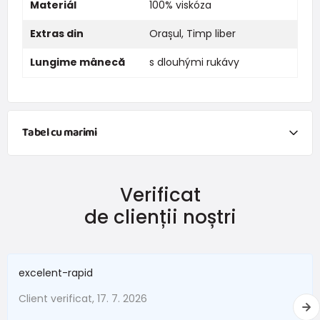
Materiál
100% viskóza
Extras din
Orașul
,
Timp liber
Lungime mânecă
s dlouhými rukávy
Tabel cu marimi
NEWBORN
Verificat
Mărimea
Înălțime (cm)
Greutate (kg)
de clienții noștri
New Baby
do 50
do 3,4
În termen de 1 lună
do 56
do 4,5
excelent-rapid
1 - 3 luni
56 - 62
4,5 - 6
Client verificat, 17. 7. 2026
3 - 6 luni
62 -68
6 - 8