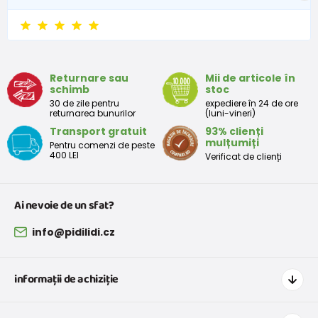
6 - 9 luni
68 -74
8 - 9,5
9 - 12 luni
74-80
9,5 - 11
Returnare sau
Mii de articole în
schimb
stoc
Tabelul de dimensiuni aproximative pentru copii mici
30 de zile pentru
expediere în 24 de ore
returnarea bunurilor
(luni-vineri)
Transport gratuit
93% clienți
Peste
Înălțime
Taliei
Peste
mulțumiți
Pentru comenzi de peste
Mărimea
bust
(cm)
(cm)
șolduri(cm)
400 LEI
Verificat de clienți
(cm)
12 luni
68 - 80
49
47
52
Ai nevoie de un sfat?
18 luni
80 - 86
51
49
54
info@pidilidi.cz
2 ani
86 - 92
53
51
56
informații de achiziție
3 ani
92 - 98
55
53
58
Cum să cumpărați