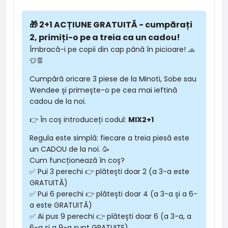
🎁 2+1 ACȚIUNE GRATUITĂ - cumpărați
2, primiți-o pe a treia ca un cadou!
Îmbracă-i pe copii din cap până în picioare! 🧢
👕👖
Cumpără oricare 3 piese de la Minoti, Sobe sau
Wendee și primește-o pe cea mai ieftină
cadou de la noi.
👉 În coș introduceți codul:
MIX2+1
Regula este simplă: fiecare a treia piesă este
un CADOU de la noi. 🥳
Cum funcționează în coș?
✅ Pui 3 perechi 👉 plătești doar 2 (a 3-a este
GRATUITĂ)
✅ Pui 6 perechi 👉 plătești doar 4 (a 3-a și a 6-
a este GRATUITĂ)
✅ Ai pus 9 perechi 👉 plătești doar 6 (a 3-a, a
6-a și a 9-a sunt GRATUITE)