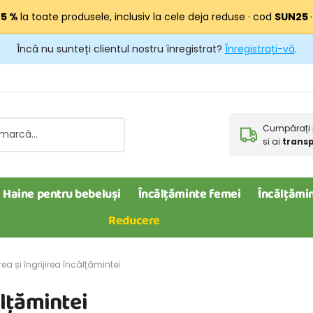
25 %
la toate produsele, inclusiv la cele deja reduse · cod
SUN25
Încă nu sunteți clientul nostru înregistrat?
Înregistrați-vă
.
Cumpărați 
si ai
transp
Haine pentru bebeluși
Încălțăminte femei
Încălțămin
Reducere
a și îngrijirea încălțămintei
ălțămintei