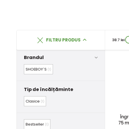
FILTRU PRODUS
38.7 lei
Brandul
SHOEBOY´S
(1)
Tip de încălțăminte
Clasice
(1)
Îngr
75 ml
Bestseller
(1)