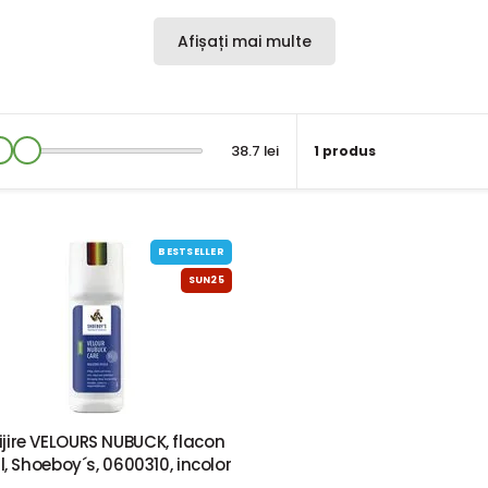
Afișați mai multe
38.7 lei
1 produs
BESTSELLER
SUN25
ijire VELOURS NUBUCK, flacon
, Shoeboy´s, 0600310, incolor