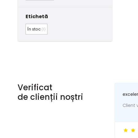
Etichetă
În stoc
(1)
Verificat
excele
de clienții noștri
Client v