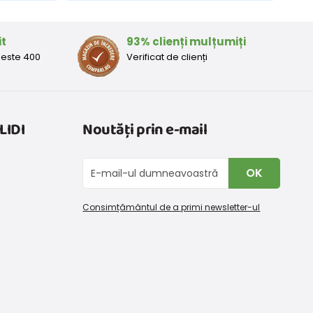
it
93% clienți mulțumiți
peste 400
Verificat de clienți
LIDI
Noutăți prin e-mail
OK
Consimțământul de a primi newsletter-ul