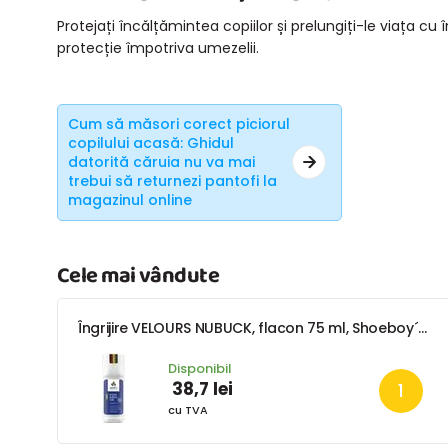
Protejați încălțămintea copiilor și prelungiți-le viața cu 
protecție împotriva umezelii.
Cum să măsori corect piciorul
copilului acasă: Ghidul
datorită căruia nu va mai
trebui să returnezi pantofi la
magazinul online
Cele mai vândute
Îngrijire VELOURS NUBUCK, flacon 75 ml, Shoeboy´s, 0600310, incolor
Disponibil
38,7 lei
cu TVA