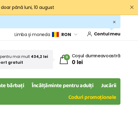
· doar până luni, 10 august
Contul meu
Limba și moneda
RON
Coșul dumneavoastră
pentru mai mult
434,2 lei
0
0 lei
ort gratuit
te bărbați
Încălțăminte pentru adulți
Jucării
Coduri promoționale