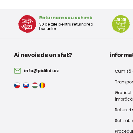
Returnare sau schimb
30 de zile pentru returnarea
bunurilor
Ai nevoie de un sfat?
informaț
info@pidilidi.cz
Cum să 
Transport
Graficul
îmbrăcă
Retururi 
Schimb s
Procedur