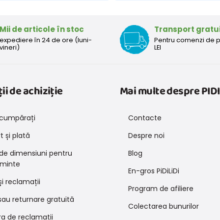
Mii de articole în stoc
Transport gratu
expediere în 24 de ore (luni-
Pentru comenzi de 
vineri)
LEI
ii de achiziție
Mai multe despre PIDI
cumpărați
Contacte
 și plată
Despre noi
 de dimensiuni pentru
Blog
minte
En-gros PiDiLiDi
și reclamații
Program de afiliere
au returnare gratuită
Colectarea bunurilor
a de reclamații