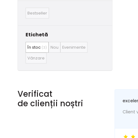
Bestseller
Etichetă
În stoc
Nou
Evenimente
(3)
Vânzare
Verificat
excele
de clienții noștri
Client v