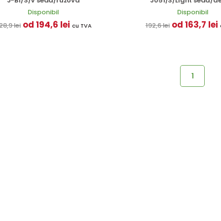
J-B1/S/V šedá/růžová
J051/S/Light šedá/d
Disponibil
Disponibil
od 194,6 lei
od 163,7 lei
28,9 lei
192,6 lei
cu TVA
1