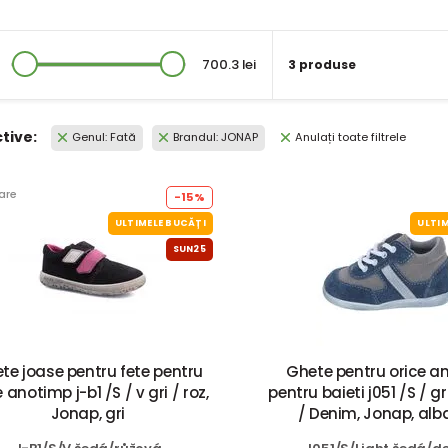
700.3 lei
3 produse
ctive:
Genul: Fată
Brandul: JONAP
Anulați toate filtrele
are
-15%
ULTIMELE BUCĂȚI
ULTIM
SUN25
te joase pentru fete pentru
Ghete pentru orice a
e anotimp j-b1 /S / v gri / roz,
pentru baieti j051 /S / g
Jonap, gri
/ Denim, Jonap, alb