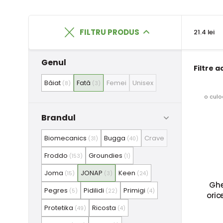
FILTRU PRODUS
21.4 lei
Genul
Filtre a
Băiat
Fată
Femei
Unisex
(8)
(3)
o culo
Brandul
Biomecanics
Bugga
Crave
(31)
(40)
Froddo
Groundies
(153)
(1)
Joma
JONAP
Keen
(15)
(3)
(24)
Ghe
Pegres
Pidilidi
Primigi
(5)
(22)
(4)
oric
Protetika
Ricosta
(49)
(4)