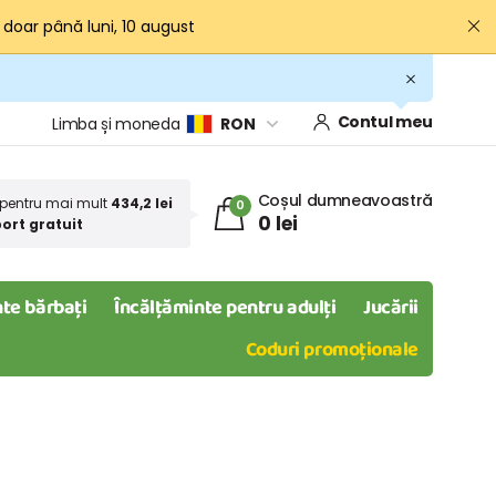
· doar până luni, 10 august
Contul meu
Limba și moneda
RON
Coșul dumneavoastră
pentru mai mult
434,2 lei
0
0 lei
ort gratuit
te bărbați
Încălțăminte pentru adulți
Jucării
Coduri promoționale