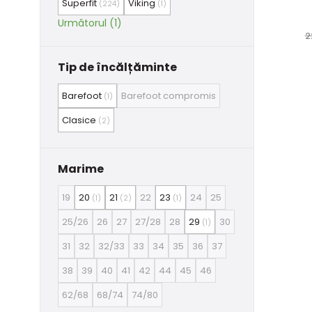
Superfit
Viking
(224)
(1)
Următorul (1)
2
Tip de încălțăminte
Barefoot
Barefoot compromis
(1)
Clasice
(2)
Marime
19
20
21
22
23
24
25
(1)
(2)
(1)
25/26
26
27
27/28
28
29
30
(1)
31
32
32/33
33
34
35
36
37
38
39
40
41
42
44
45
46
62/68
68/74
74/80