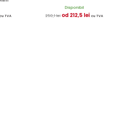
enim
Disponibil
od 212,5 lei
250,1 lei
cu TVA
cu TVA