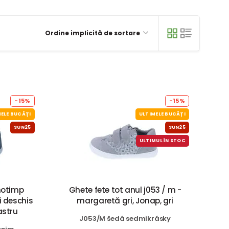
Ordine implicită de sortare
-15%
-15%
ELE BUCĂȚI
ULTIMELE BUCĂȚI
SUN25
SUN25
ULTIMUL ÎN STOC
notimp
Ghete fete tot anul j053 / m -
ri deschis
margaretă gri, Jonap, gri
astru
J053/M šedá sedmikrásky