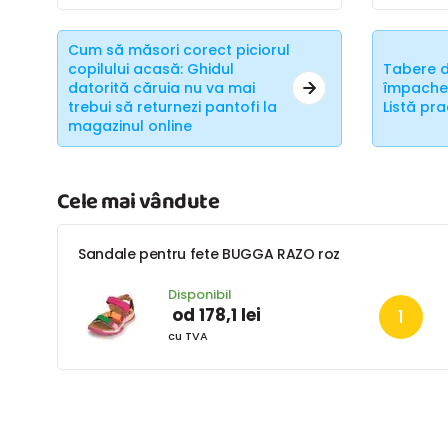
Cum să măsori corect piciorul
copilului acasă: Ghidul
Tabere d
datorită căruia nu va mai
împachet
trebui să returnezi pantofi la
Listă pr
magazinul online
Cele mai vândute
Sandale pentru fete BUGGA RAZO roz
Disponibil
od 178,1 lei
cu TVA