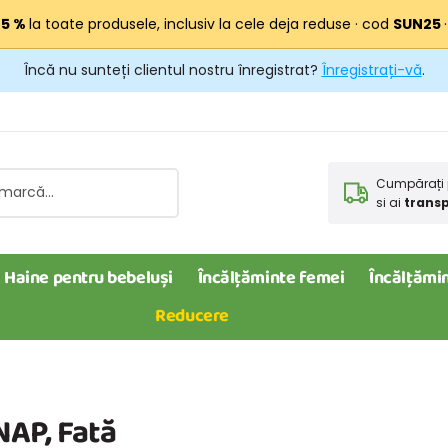
25 %
la toate produsele, inclusiv la cele deja reduse · cod
SUN25
Încă nu sunteți clientul nostru înregistrat?
Înregistrați-vă
.
Cumpărați 
si ai
transp
Haine pentru bebeluși
Încălțăminte femei
Încălțămin
Reducere
NAP, Fată