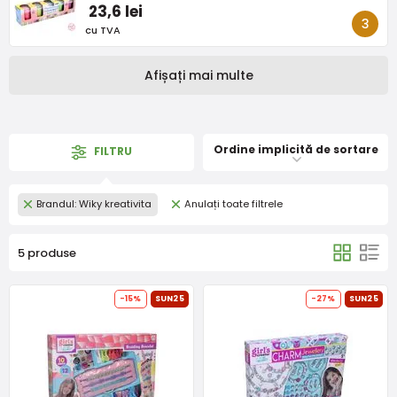
23,6 lei
cu TVA
Afișați mai multe
Ordine implicită de sortare
FILTRU
Brandul: Wiky kreativita
Anulați toate filtrele
5 produse
-15%
SUN25
-27%
SUN25