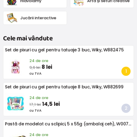
Hlavolamy
Artă și seturi creative
Jucării interactive
Cele mai vândute
Set de pixuri cu gel pentru tatuaje 3 buc, Wiky, W882475
24 de ore
8 lei
9,6 lei
cu TVA
Set de pixuri cu gel pentru tatuaje 8 buc, Wiky, W882699
24 de ore
14,5 lei
17,1 lei
cu TVA
Pastă de modelat cu sclipici, 5 x 55g (ambalaj ceh), W007754
24 de ore