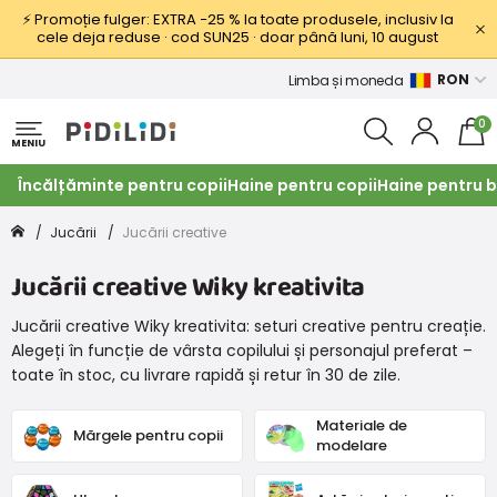
⚡ Promoție fulger: EXTRA −25 % la toate produsele, inclusiv la
cele deja reduse · cod SUN25 · doar până luni, 10 august
RON
Limba și moneda
0
MENIU
Încălțăminte pentru copii
Haine pentru copii
Haine pentru b
Jucării
Jucării creative
Jucării creative Wiky kreativita
Jucării creative Wiky kreativita: seturi creative pentru creație.
Alegeți în funcție de vârsta copilului și personajul preferat –
toate în stoc, cu livrare rapidă și retur în 30 de zile.
Materiale de
Mărgele pentru copii
modelare