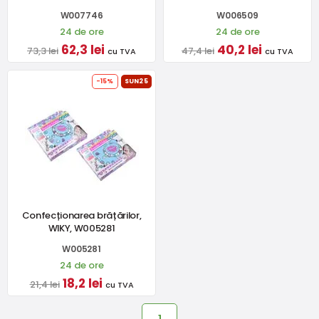
W007746
W006509
24 de ore
24 de ore
62,3 lei
40,2 lei
73,3 lei
47,4 lei
cu TVA
cu TVA
-15%
SUN25
Confecționarea brățărilor,
WIKY, W005281
W005281
24 de ore
18,2 lei
21,4 lei
cu TVA