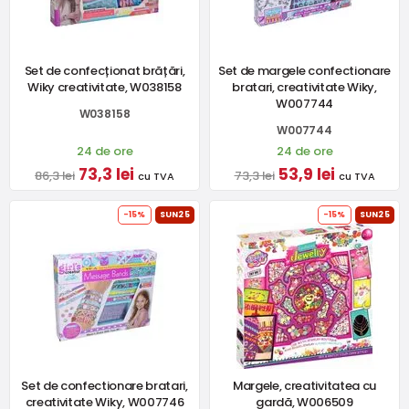
Set de confecționat brățări,
Set de margele confectionare
Wiky creativitate, W038158
bratari, creativitate Wiky,
W007744
W038158
W007744
24 de ore
24 de ore
73,3 lei
53,9 lei
86,3 lei
73,3 lei
cu TVA
cu TVA
-15%
SUN25
-15%
SUN25
Set de confectionare bratari,
Margele, creativitatea cu
creativitate Wiky, W007746
gardă, W006509