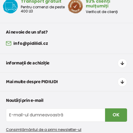
Transport gratuit
93% clienți
mulțumiți
Pentru comenzi de peste
400 LEI
Verificat de clienți
Ai nevoie de un sfat?
info@pidilidi.cz
informații de achiziție
Cum să cumpărați
Mai multe despre PIDILIDI
Transport și plată
Graficul de dimensiuni pentru îmbrăcăminte
Contacte
Noutăți prin e-mail
Retururi și reclamații
Despre noi
Schimb sau returnare gratuită
Blog
OK
Procedura de reclamații
En-gros PiDiLiDi
Condiții de promovare și coduri de reducere
Program de afiliere
Consimțământul de a primi newsletter-ul