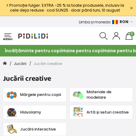
⚡ Promoție fulger: EXTRA −25 % la toate produsele, inclusiv la
cele deja reduse · cod SUN25 · doar până luni, 10 august
RON
Limba și moneda
0
MENIU
Încălțăminte pentru copii
Haine pentru copii
Haine pentru b
Jucării
Jucării creative
Jucării creative
Materiale de
Mărgele pentru copii
modelare
Hlavolamy
Artă și seturi creative
Jucării interactive