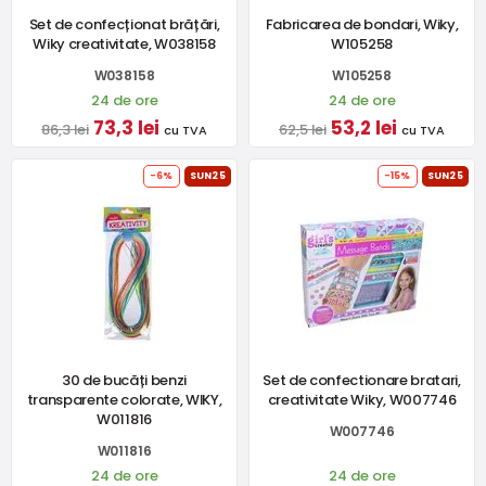
Set de confecționat brățări,
Fabricarea de bondari, Wiky,
Wiky creativitate, W038158
W105258
W038158
W105258
24 de ore
24 de ore
73,3 lei
53,2 lei
86,3 lei
62,5 lei
cu TVA
cu TVA
-6%
SUN25
-15%
SUN25
30 de bucăți benzi
Set de confectionare bratari,
transparente colorate, WIKY,
creativitate Wiky, W007746
W011816
W007746
W011816
24 de ore
24 de ore