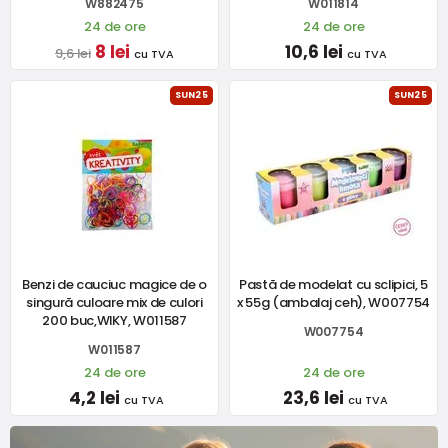
W882475
W011814
24 de ore
24 de ore
8 lei
10,6 lei
9,6 lei
cu TVA
cu TVA
SUN25
SUN25
Benzi de cauciuc magice de o
Pastă de modelat cu sclipici, 5
singură culoare mix de culori
x 55g (ambalaj ceh), W007754
200 buc,WIKY, W011587
W007754
W011587
24 de ore
24 de ore
4,2 lei
23,6 lei
cu TVA
cu TVA