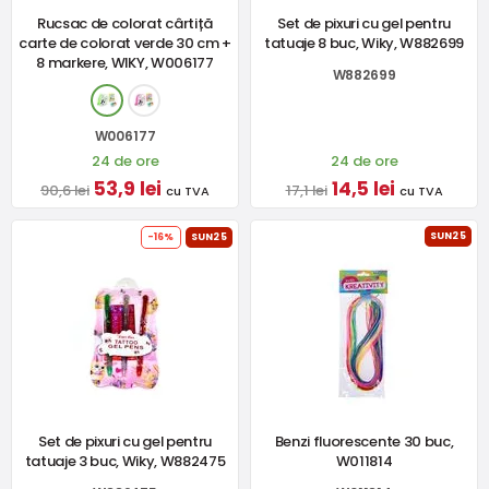
Rucsac de colorat cârtiță
Set de pixuri cu gel pentru
carte de colorat verde 30 cm +
tatuaje 8 buc, Wiky, W882699
8 markere, WIKY, W006177
W882699
W006177
24 de ore
24 de ore
53,9 lei
14,5 lei
90,6 lei
17,1 lei
cu TVA
cu TVA
SUN25
-16%
SUN25
Set de pixuri cu gel pentru
Benzi fluorescente 30 buc,
tatuaje 3 buc, Wiky, W882475
W011814