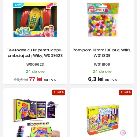
Telefoane cu fir pentru copii -
Pom pom 10mm 180 buc, WIKY,
ambalaj ceh, Wiky, W009623
W011809
W009623
W011809
24 de ore
24 de ore
77 lei
6,3 lei
90,6 lei
cu TVA
cu TVA
SUN25
SUN25