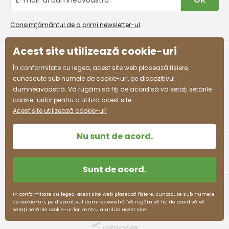
Procedura de reclamații
En-gros PiDiLiDi
Condiții de promovare și coduri de reducere
Program de afiliere
Consimțământul de a primi newsletter-ul
Colectarea bunurilor
Acest site utilizează cookie-uri
facebook
instagram
În conformitate cu legea, acest site web plasează fișiere,
cunoscute sub numele de cookie-uri, pe dispozitivul
dumneavoastră. Vă rugăm să fiți de acord să vă setați setările
cookie-urilor pentru a utiliza acest site.
Acest site utilizează cookie-uri
Nu sunt de acord.
Sunt de acord.
Termeni și condiții
Protecția datelor cu caracter personal
În conformitate cu legea, acest site web plasează fișiere, cunoscute sub numele
de cookie-uri, pe dispozitivul dumneavoastră. Vă rugăm să fiți de acord să vă
pidilidi.cz © 2026. Webdesign
Litvanyi.sk
.
setați setările cookie-urilor pentru a utiliza acest site.
E-shop creat