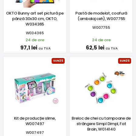
OKTO Bunny art set pictură pe
Pastă de modelat, coafură
pânză 30x30 cm, OKTO,
(ambalaj ceh), W007755
W034365
W007755
W034365
24 de ore
24 de ore
97,1 lei
62,5 lei
cu TVA
cu TVA
SUN25
SUN25
Kit de producție slime,
Breloc de chei cu tampoane de
W007497
strângere Simpl Dimpl, Fat
Brain, W014140
W007497