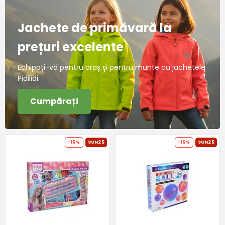
Jachete de primăvară la
prețuri excelente
Echipați-vă pentru oraș și pentru munte cu jachetele
Pidilidi.
Cumpărați
-15%
SUN25
-15%
SUN25