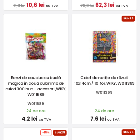
10,6 lei
62,3 lei
11,3 lei
73,3 lei
cu TVA
cu TVA
SUN25
Benzi de cauciuc cu buclă
Caiet de notițe de răzuit
magică în două culori mix de
10x14cm / 10 foi, WIKY, W011369
culori 300 buc + accesorii,WIKY,
W011369
W011589
W011589
24 de ore
24 de ore
4,2 lei
7,6 lei
cu TVA
cu TVA
SUN25
-15%
SUN25