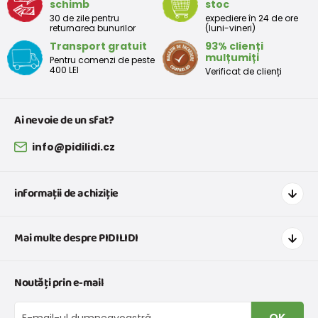
schimb
stoc
30 de zile pentru
expediere în 24 de ore
returnarea bunurilor
(luni-vineri)
Transport gratuit
93% clienți
mulțumiți
Pentru comenzi de peste
400 LEI
Verificat de clienți
Ai nevoie de un sfat?
info@pidilidi.cz
informații de achiziție
Cum să cumpărați
Mai multe despre PIDILIDI
Transport și plată
Graficul de dimensiuni pentru îmbrăcăminte
Contacte
Noutăți prin e-mail
Retururi și reclamații
Despre noi
Schimb sau returnare gratuită
Blog
OK