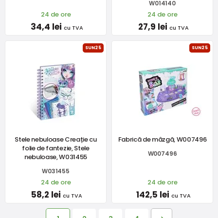
W014140
24 de ore
24 de ore
34,4 lei
27,9 lei
cu TVA
cu TVA
SUN25
SUN25
Stele nebuloase Creație cu
Fabrică de mâzgă, W007496
folie de fantezie, Stele
W007496
nebuloase, W031455
W031455
24 de ore
24 de ore
58,2 lei
142,5 lei
cu TVA
cu TVA