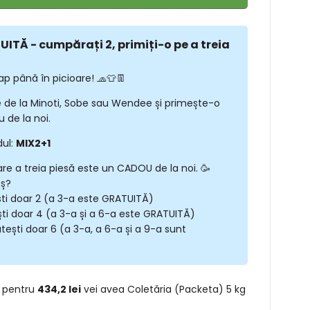
ITĂ - cumpărați 2, primiți-o pe a treia
ap până în picioare! 🧢👕👖
 de la Minoti, Sobe sau Wendee și primește-o
 de la noi.
dul:
MIX2+1
are a treia piesă este un CADOU de la noi. 🥳
oș?
ști doar 2 (a 3-a este GRATUITĂ)
ști doar 4 (a 3-a și a 6-a este GRATUITĂ)
tești doar 6 (a 3-a, a 6-a și a 9-a sunt
 pentru
434,2 lei
vei avea Coletăria (Packeta) 5 kg