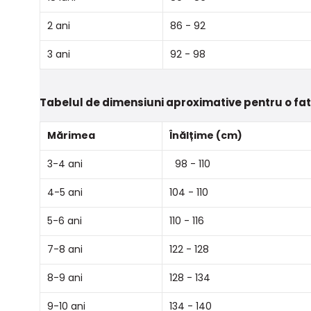
2 ani
86 - 92
3 ani
92 - 98
Tabelul de dimensiuni aproximative pentru o fa
Mărimea
Înălțime (cm)
3-4 ani
98 - 110
4-5 ani
104 - 110
5-6 ani
110 - 116
7-8 ani
122 - 128
8-9 ani
128 - 134
9-10 ani
134 - 140