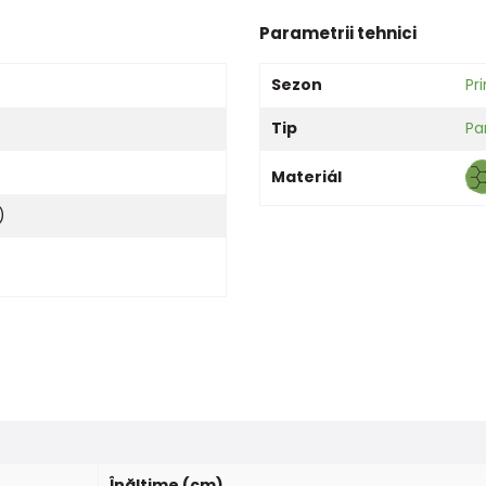
Parametrii tehnici
Sezon
Pr
Tip
Pa
Materiál
)
Înălțime (cm)