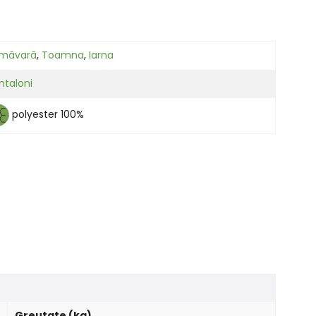
imăvară
,
Toamna
,
Iarna
ntaloni
polyester 100%
Greutate (kg)