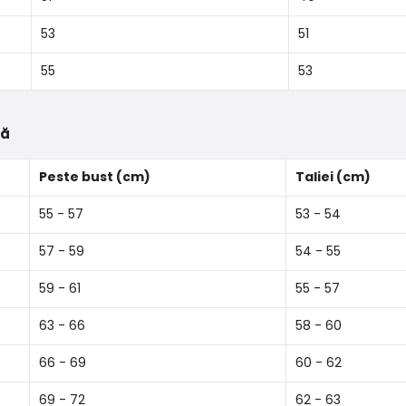
53
51
55
53
tă
Peste bust (cm)
Taliei (cm)
55 - 57
53 - 54
57 - 59
54 - 55
59 - 61
55 - 57
63 - 66
58 - 60
66 - 69
60 - 62
69 - 72
62 - 63