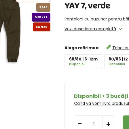
YAY 7, verde
SALE
MIX2+1
Pantaloni cu buzunar pentru băi
SUN25
Vezi descrierea completă
Alege mărimea
Tabel c
68/80 | 6-12m
80/86 | 1
Disponibil
Disponibil
Disponibil > 3 bucăți
Când vă vom livra produsu
-
+