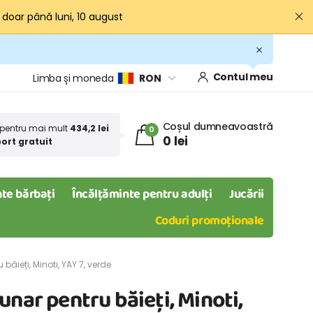
· doar până luni, 10 august
Contul meu
Limba și moneda
RON
Coșul dumneavoastră
pentru mai mult
434,2 lei
0
0 lei
ort gratuit
te bărbați
Încălțăminte pentru adulți
Jucării
Coduri promoționale
băieți, Minoti, YAY 7, verde
unar pentru băieți, Minoti,