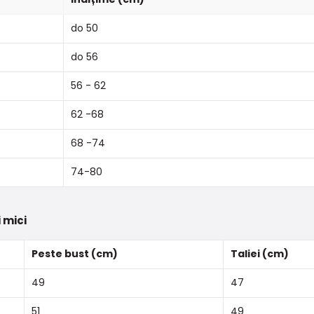
do 50
do 56
56 - 62
62 -68
68 -74
74-80
 mici
Peste bust (cm)
Taliei (cm)
49
47
51
49