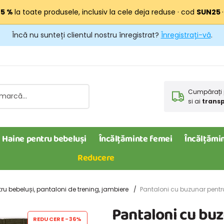
25 %
la toate produsele, inclusiv la cele deja reduse · cod
SUN25
Încă nu sunteți clientul nostru înregistrat?
Înregistrați-vă
.
Cumpărați 
si ai
transp
Haine pentru bebeluși
Încălțăminte femei
Încălțămin
Reducere
ru bebeluși, pantaloni de trening, jambiere
Pantaloni cu buzunar pentru 
Pantaloni cu buz
REDUCERE
-36%