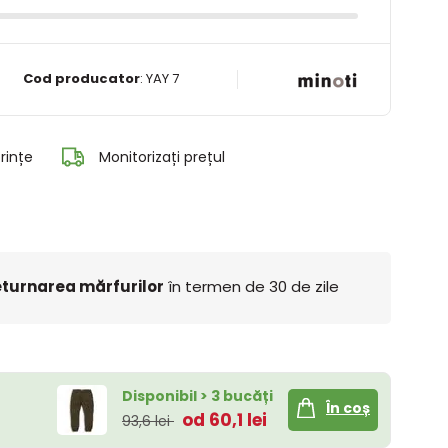
Cod producator
:
YAY 7
rințe
Monitorizați prețul
turnarea mărfurilor
în termen de 30 de zile
Disponibil > 3 bucăți
În coș
od 60,1 lei
93,6 lei