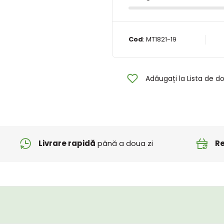
Cod
:
MT1821-19
Adăugați la Lista de do
Livrare rapidă
până a doua zi
Re