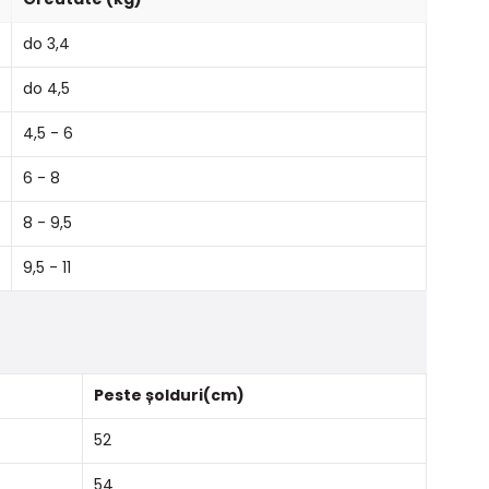
do 3,4
do 4,5
4,5 - 6
6 - 8
8 - 9,5
9,5 - 11
Peste șolduri(cm)
52
54