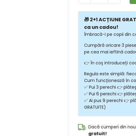
🎁 2+1 ACȚIUNE GRATU
ca un cadou!
Îmbracă-i pe copii din c
Cumpără oricare 3 piese
pe cea mai ieftină cadou
👉 În coș introduceți co
Regula este simplă: fiec
Cum funcționează în c
✅ Pui 3 perechi 👉 plăte
✅ Pui 6 perechi 👉 plăte
✅ Ai pus 9 perechi 👉 plă
GRATUITE)
Dacă cumperi din nou
gratuit!