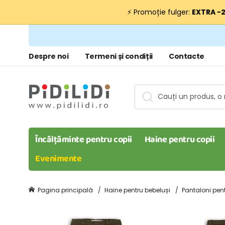
⚡ Promoție fulger:
EXTRA −
Despre noi
Termeni și condiții
Contacte
Încălțăminte pentru copii
Haine pentru copii
Evenimente
Pagina principală
Haine pentru bebeluși
Pantaloni pent