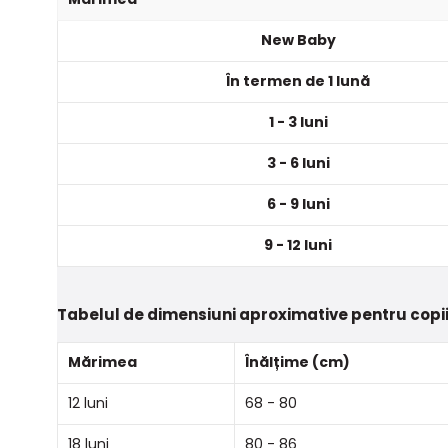
New Baby
În termen de 1 lună
1 - 3 luni
3 - 6 luni
6 - 9 luni
9 - 12 luni
Tabelul de dimensiuni aproximative pentru copii
Mărimea
Înălțime (cm)
12 luni
68 - 80
18 luni
80 - 86