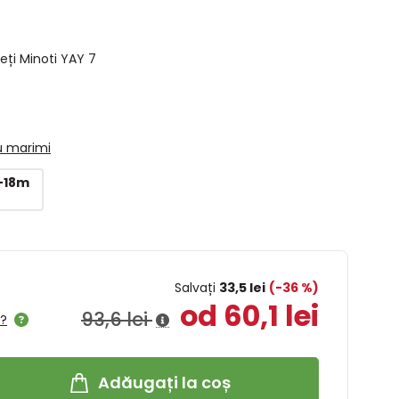
eți Minoti YAY 7
u marimi
2-18m
Salvați
33,5 lei
(-36 %)
od 60,1 lei
93,6 lei
l?
Adăugați la coș