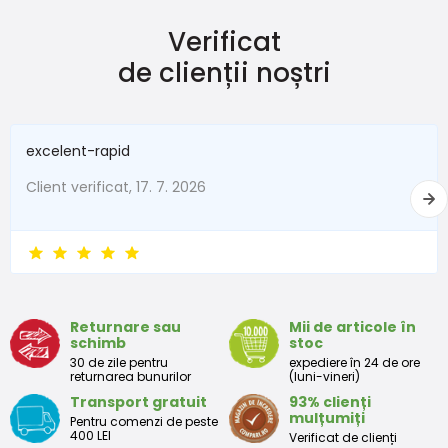
Verificat
Mărimea
Înălțime (cm)
Greutate (kg)
de clienții noștri
New Baby
do 50
do 3,4
În termen de 1 lună
do 56
do 4,5
excelent-rapid
1 - 3 luni
56 - 62
4,5 - 6
Client verificat, 17. 7. 2026
3 - 6 luni
62 -68
6 - 8
6 - 9 luni
68 -74
8 - 9,5
9 - 12 luni
74-80
9,5 - 11
Returnare sau
Mii de articole în
schimb
stoc
Tabelul de dimensiuni aproximative pentru copii mici
30 de zile pentru
expediere în 24 de ore
returnarea bunurilor
(luni-vineri)
Transport gratuit
93% clienți
Peste
Înălțime
Taliei
Peste
mulțumiți
Pentru comenzi de peste
Mărimea
bust
(cm)
(cm)
șolduri(cm)
400 LEI
Verificat de clienți
(cm)