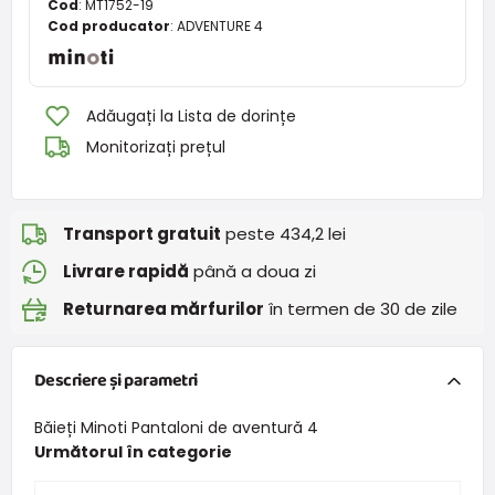
Cod
:
MT1752-19
Cod producator
:
ADVENTURE 4
Adăugați la Lista de dorințe
Monitorizați prețul
Transport gratuit
peste 434,2 lei
Livrare rapidă
până a doua zi
Returnarea mărfurilor
în termen de 30 de zile
Descriere și parametri
Băieți Minoti Pantaloni de aventură 4
Următorul în categorie