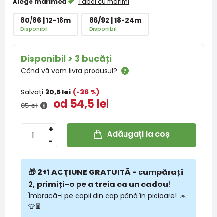
Alege mărimea
Tabel cu marimi
80/86 | 12-18m
86/92 | 18-24m
Disponibil
Disponibil
Disponibil > 3 bucăți
Când vă vom livra produsul?
Salvați
30,5 lei
(-36 %)
od 54,5 lei
85 lei
+
Adăugați la coș
-
🎁 2+1 ACȚIUNE GRATUITĂ - cumpărați
2, primiți-o pe a treia ca un cadou!
Îmbracă-i pe copii din cap până în picioare! 🧢
👕👖