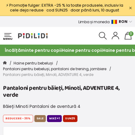
⚡ Promoție fulger: EXTRA −25 % la toate produsele, inclusiv la
cele deja reduse · cod SUN25 · doar până luni, 10 august
RON
Limba și moneda
0
MENIU
Încălțăminte pentru copii
Haine pentru copii
Haine pentru b
Haine pentru bebeluși
Pantaloni pentru bebeluși, pantaloni de trening, jambiere
Pantaloni pentru băieți, Minoti, ADVENTURE 4, verde
Pantaloni pentru băieți, Minoti, ADVENTURE 4,
verde
Băieți Minoti Pantaloni de aventură 4
REDUCERE
-36%
SALE
MIX2+1
SUN25