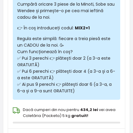
Cumpără oricare 3 piese de la Minoti, Sobe sau
Wendee și primește-o pe cea mai ieftină
cadou de la noi.
👉 În coș introduceți codul:
MIX2+1
Regula este simplă: fiecare a treia piesă este
un CADOU de la noi. 🥳
Cum funcționează în coș?
✅ Pui 3 perechi 👉 plătești doar 2 (a 3-a este
GRATUITĂ)
✅ Pui 6 perechi 👉 plătești doar 4 (a 3-a și a 6-
a este GRATUITĂ)
✅ Ai pus 9 perechi 👉 plătești doar 6 (a 3-a, a
6-a și a 9-a sunt GRATUITE)
Dacă cumperi din nou pentru
434,2 lei
vei avea
Coletăria (Packeta) 5 kg
gratuit!