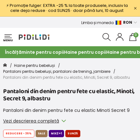
⚡ Promoție fulger: EXTRA −25 % la toate produsele, inclusiv la
cele deja reduse · cod SUN25 · doar până luni, 10 august
RON
Limba și moneda
0
MENIU
Încălțăminte pentru copii
Haine pentru copii
Haine pentru b
Haine pentru bebeluși
Pantaloni pentru bebeluși, pantaloni de trening, jambiere
Pantaloni din denim pentru fete cu elastic, Minoti, Secret 9, albastru
Pantaloni din denim pentru fete cu elastic, Minoti,
Secret 9, albastru
Pantaloni din denim pentru fete cu elastic Minoti Secret 9
Vezi descrierea completă
REDUCERE
-36%
SALE
MIX2+1
SUN25