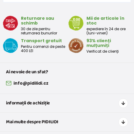
9 - 12 luni
74-80
9,5 - 11
Returnare sau
Mii de articole în
schimb
stoc
Tabelul de dimensiuni aproximative pentru copii mici
30 de zile pentru
expediere în 24 de ore
returnarea bunurilor
(luni-vineri)
Transport gratuit
93% clienți
Peste
Înălțime
Taliei
Peste
mulțumiți
Pentru comenzi de peste
Mărimea
bust
(cm)
(cm)
șolduri(cm)
400 LEI
Verificat de clienți
(cm)
12 luni
68 - 80
49
47
52
Ai nevoie de un sfat?
18 luni
80 - 86
51
49
54
info@pidilidi.cz
2 ani
86 - 92
53
51
56
informații de achiziție
3 ani
92 - 98
55
53
58
Cum să cumpărați
Mai multe despre PIDILIDI
Transport și plată
Tabelul de dimensiuni aproximative pentru o fată
Graficul de dimensiuni pentru îmbrăcăminte
Contacte