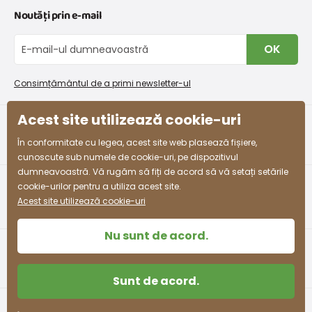
Peste
Peste
Noutăți prin e-mail
Retururi și reclamații
Înălțime
Taliei
Despre noi
Mărimea
bust
șolduri
(cm)
(cm)
Schimb sau returnare gratuită
(cm)
(cm)
Blog
OK
Procedura de reclamații
En-gros PiDiLiDi
53 -
3-4 ani
98 - 110
55 - 57
58 - 61
Condiții de promovare și coduri de reducere
Program de afiliere
54
Consimțământul de a primi newsletter-ul
Colectarea bunurilor
54 -
Acest site utilizează cookie-uri
4-5 ani
104 - 110
57 - 59
61 - 63
55
facebook
instagram
În conformitate cu legea, acest site web plasează fișiere,
55 -
cunoscute sub numele de cookie-uri, pe dispozitivul
5-6 ani
110 - 116
59 - 61
63 - 65
57
dumneavoastră. Vă rugăm să fiți de acord să vă setați setările
cookie-urilor pentru a utiliza acest site.
58 -
Acest site utilizează cookie-uri
7-8 ani
122 - 128
63 - 66
68 - 71
60
Nu sunt de acord.
60 -
8-9 ani
128 - 134
66 - 69
71 - 74
62
Sunt de acord.
62 -
9-10 ani
134 - 140
69 - 72
74 - 77
63
Termeni și condiții
Protecția datelor cu caracter personal