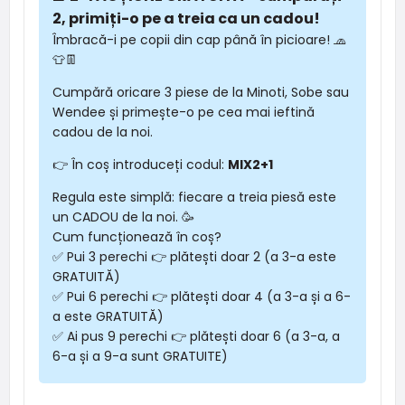
2, primiți-o pe a treia ca un cadou!
Îmbracă-i pe copii din cap până în picioare! 🧢
👕👖
Cumpără oricare 3 piese de la Minoti, Sobe sau
Wendee și primește-o pe cea mai ieftină
cadou de la noi.
👉 În coș introduceți codul:
MIX2+1
Regula este simplă: fiecare a treia piesă este
un CADOU de la noi. 🥳
Cum funcționează în coș?
✅ Pui 3 perechi 👉 plătești doar 2 (a 3-a este
GRATUITĂ)
✅ Pui 6 perechi 👉 plătești doar 4 (a 3-a și a 6-
a este GRATUITĂ)
✅ Ai pus 9 perechi 👉 plătești doar 6 (a 3-a, a
6-a și a 9-a sunt GRATUITE)