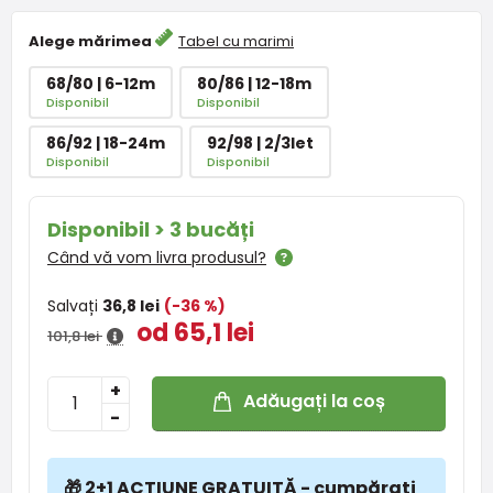
Alege mărimea
Tabel cu marimi
68/80 | 6-12m
80/86 | 12-18m
Disponibil
Disponibil
86/92 | 18-24m
92/98 | 2/3let
Disponibil
Disponibil
Disponibil > 3 bucăți
Când vă vom livra produsul?
Salvați
36,8 lei
(-36 %)
od 65,1 lei
101,8 lei
+
Adăugați la coș
-
🎁 2+1 ACȚIUNE GRATUITĂ - cumpărați