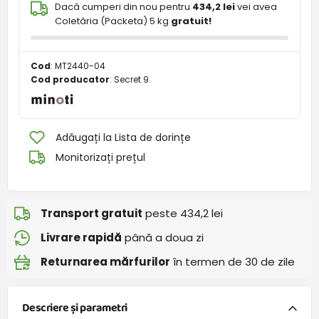
Dacă cumperi din nou pentru
434,2 lei
vei avea
Coletăria (Packeta) 5 kg
gratuit!
Cod
:
MT2440-04
Cod producator
:
Secret 9
Adăugați la Lista de dorințe
Monitorizați prețul
Transport gratuit
peste 434,2 lei
Livrare rapidă
până a doua zi
Returnarea mărfurilor
în termen de 30 de zile
Descriere și parametri