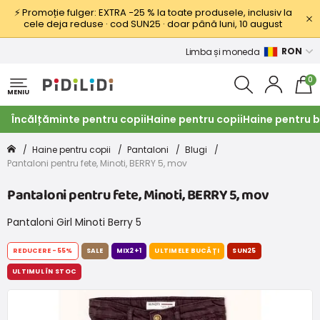
⚡ Promoție fulger: EXTRA −25 % la toate produsele, inclusiv la
cele deja reduse · cod SUN25 · doar până luni, 10 august
RON
Limba și moneda
0
MENIU
Încălțăminte pentru copii
Haine pentru copii
Haine pentru b
Haine pentru copii
Pantaloni
Blugi
Pantaloni pentru fete, Minoti, BERRY 5, mov
Pantaloni pentru fete, Minoti, BERRY 5, mov
Pantaloni Girl Minoti Berry 5
REDUCERE
-55%
SALE
MIX2+1
ULTIMELE BUCĂȚI
SUN25
ULTIMUL ÎN STOC