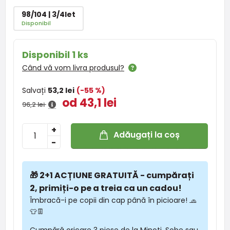
98/104 | 3/4let
Disponibil
Disponibil 1 ks
Când vă vom livra produsul?
Salvați
53,2 lei
(-55 %)
od 43,1 lei
96,2 lei
+
Adăugați la coș
-
🎁 2+1 ACȚIUNE GRATUITĂ - cumpărați
2, primiți-o pe a treia ca un cadou!
Îmbracă-i pe copii din cap până în picioare! 🧢
👕👖
Cumpără oricare 3 piese de la Minoti, Sobe sau