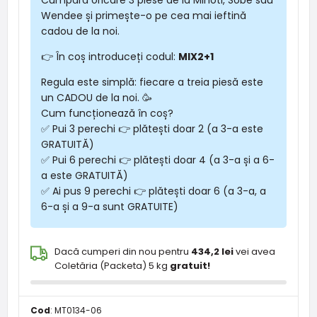
Wendee și primește-o pe cea mai ieftină
cadou de la noi.
👉 În coș introduceți codul:
MIX2+1
Regula este simplă: fiecare a treia piesă este
un CADOU de la noi. 🥳
Cum funcționează în coș?
✅ Pui 3 perechi 👉 plătești doar 2 (a 3-a este
GRATUITĂ)
✅ Pui 6 perechi 👉 plătești doar 4 (a 3-a și a 6-
a este GRATUITĂ)
✅ Ai pus 9 perechi 👉 plătești doar 6 (a 3-a, a
6-a și a 9-a sunt GRATUITE)
Dacă cumperi din nou pentru
434,2 lei
vei avea
Coletăria (Packeta) 5 kg
gratuit!
Cod
:
MT0134-06