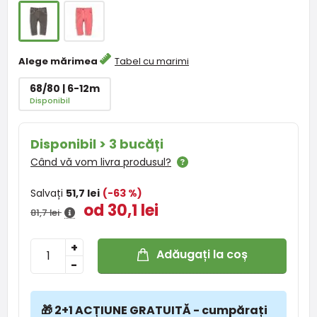
Alege mărimea
Tabel cu marimi
68/80 | 6-12m
Disponibil
Disponibil > 3 bucăți
Când vă vom livra produsul?
Salvați
51,7 lei
(-63 %)
od 30,1 lei
81,7 lei
+
Adăugați la coș
-
🎁 2+1 ACȚIUNE GRATUITĂ - cumpărați