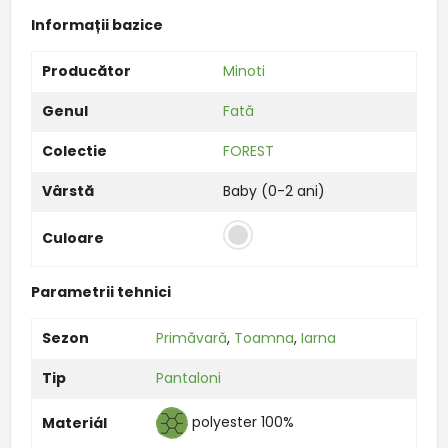
Informații bazice
Producător
Minoti
Genul
Fată
Colectie
FOREST
Vârstă
Baby (0-2 ani)
Culoare
Parametrii tehnici
Sezon
Primăvară
,
Toamna
,
Iarna
Tip
Pantaloni
polyester 100%
Materiál