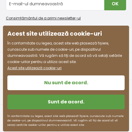
OK
Procedura de reclamații
En-gros PiDiLiDi
53 -
3-4 ani
98 - 110
55 - 57
58 - 61
Condiții de promovare și coduri de reducere
Program de afiliere
54
Consimțământul de a primi newsletter-ul
Colectarea bunurilor
54 -
Acest site utilizează cookie-uri
4-5 ani
104 - 110
57 - 59
61 - 63
55
facebook
instagram
În conformitate cu legea, acest site web plasează fișiere,
55 -
cunoscute sub numele de cookie-uri, pe dispozitivul
5-6 ani
110 - 116
59 - 61
63 - 65
57
dumneavoastră. Vă rugăm să fiți de acord să vă setați setările
cookie-urilor pentru a utiliza acest site.
58 -
Acest site utilizează cookie-uri
7-8 ani
122 - 128
63 - 66
68 - 71
60
Nu sunt de acord.
60 -
8-9 ani
128 - 134
66 - 69
71 - 74
62
Sunt de acord.
62 -
9-10 ani
134 - 140
69 - 72
74 - 77
63
Termeni și condiții
Protecția datelor cu caracter personal
În conformitate cu legea, acest site web plasează fișiere, cunoscute sub numele
de cookie-uri, pe dispozitivul dumneavoastră. Vă rugăm să fiți de acord să vă
63 -
pidilidi.cz © 2026. Webdesign
Litvanyi.sk
.
setați setările cookie-urilor pentru a utiliza acest site.
10-11 ani
140 - 146
72 - 75
77 -80
E-shop creat
64