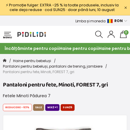
⚡ Promoție fulger: EXTRA −25 % la toate produsele, inclusiv la
cele deja reduse · cod SUN25 · doar până luni, 10 august
RON
Limba și moneda
0
MENIU
Încălțăminte pentru copii
Haine pentru copii
Haine pentru b
Haine pentru bebeluși
Pantaloni pentru bebeluși, pantaloni de trening, jambiere
Pantaloni pentru fete, Minoti, FOREST 7, gri
Pantaloni pentru fete, Minoti, FOREST 7, gri
Fetele Minoti Pădurea 7
REDUCERE
-63%
SALE
MIX2+1
SUN25