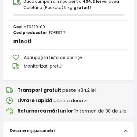
Dacă cumperi din nou pentru
434,2 lei
vei avea
Coletăria (Packeta) 5 kg
gratuit!
Cod
:
MT0220-09
Cod producator
:
FOREST 7
Adăugați la Lista de dorințe
Monitorizați prețul
Transport gratuit
peste 434,2 lei
Livrare rapidă
până a doua zi
Returnarea mărfurilor
în termen de 30 de zile
Descriere și parametri