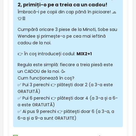
2, primiți-o pe a treia ca un cadou!
Îmbracă-i pe copii din cap până în picioare! 🧢
👕👖
Cumpără oricare 3 piese de la Minoti, Sobe sau
Wendee și primește-o pe cea mai ieftină
cadou de la noi.
👉 În coș introduceți codul:
MIX2+1
Regula este simplă: fiecare a treia piesă este
un CADOU de la noi. 🥳
Cum funcționează în coș?
✅ Pui 3 perechi 👉 plătești doar 2 (a 3-a este
GRATUITĂ)
✅ Pui 6 perechi 👉 plătești doar 4 (a 3-a și a 6-
a este GRATUITĂ)
✅ Ai pus 9 perechi 👉 plătești doar 6 (a 3-a, a
6-a și a 9-a sunt GRATUITE)