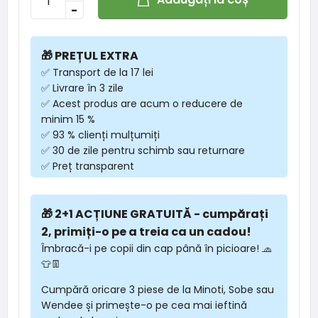
-
🎁 PREȚUL EXTRA
✅ Transport de la 17 lei
✅ Livrare în 3 zile
✅ Acest produs are acum o reducere de
minim 15 %
✅ 93 % clienți mulțumiți
✅ 30 de zile pentru schimb sau returnare
✅ Preț transparent
🎁 2+1 ACȚIUNE GRATUITĂ - cumpărați
2, primiți-o pe a treia ca un cadou!
Îmbracă-i pe copii din cap până în picioare! 🧢
👕👖
Cumpără oricare 3 piese de la Minoti, Sobe sau
Wendee și primește-o pe cea mai ieftină