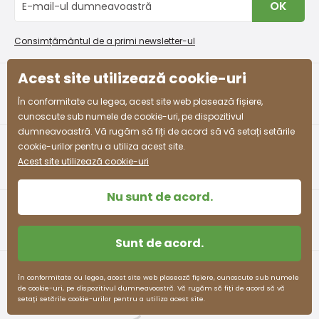
OK
Procedura de reclamații
En-gros PiDiLiDi
53 -
3-4 ani
98 - 110
55 - 57
58 - 61
Condiții de promovare și coduri de reducere
Program de afiliere
54
Consimțământul de a primi newsletter-ul
Colectarea bunurilor
54 -
Acest site utilizează cookie-uri
4-5 ani
104 - 110
57 - 59
61 - 63
55
facebook
instagram
În conformitate cu legea, acest site web plasează fișiere,
55 -
cunoscute sub numele de cookie-uri, pe dispozitivul
5-6 ani
110 - 116
59 - 61
63 - 65
57
dumneavoastră. Vă rugăm să fiți de acord să vă setați setările
cookie-urilor pentru a utiliza acest site.
58 -
Acest site utilizează cookie-uri
7-8 ani
122 - 128
63 - 66
68 - 71
60
Nu sunt de acord.
60 -
8-9 ani
128 - 134
66 - 69
71 - 74
62
Sunt de acord.
62 -
9-10 ani
134 - 140
69 - 72
74 - 77
63
Termeni și condiții
Protecția datelor cu caracter personal
În conformitate cu legea, acest site web plasează fișiere, cunoscute sub numele
de cookie-uri, pe dispozitivul dumneavoastră. Vă rugăm să fiți de acord să vă
63 -
pidilidi.cz © 2026. Webdesign
Litvanyi.sk
.
setați setările cookie-urilor pentru a utiliza acest site.
10-11 ani
140 - 146
72 - 75
77 -80
E-shop creat
64