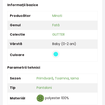
Informații bazice
Producător
Minoti
Genul
Fată
Colectie
GLITTER
Vârstă
Baby (0-2 ani)
Culoare
Parametrii tehnici
Sezon
Primăvară
,
Toamna
,
Iarna
Tip
Pantaloni
polyester 100%
Materiál