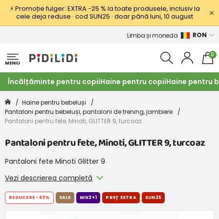
⚡ Promoție fulger: EXTRA −25 % la toate produsele, inclusiv la
cele deja reduse · cod SUN25 · doar până luni, 10 august
RON
Limba și moneda
0
MENIU
Încălțăminte pentru copii
Haine pentru copii
Haine pentru b
Haine pentru bebeluși
Pantaloni pentru bebeluși, pantaloni de trening, jambiere
Pantaloni pentru fete, Minoti, GLITTER 9, turcoaz
Pantaloni pentru fete, Minoti, GLITTER 9, turcoaz
Pantaloni fete Minoti Glitter 9
Vezi descrierea completă
REDUCERE
-63%
SALE
MIX2+1
PREȚ EXTRA
SUN25