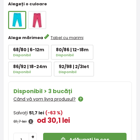
Alegeți o culoare
Alege mărimea
Tabel cu marimi
68/80 | 6-12m
80/86 | 12-18m
Disponibil
Disponibil
86/92 | 18-24m
92/98 | 2/3let
Disponibil
Disponibil
Disponibil > 3 bucăți
Când vă vom livra produsul?
Salvați
51,7 lei
(-63 %)
od 30,1 lei
81,7 lei
+
Adăugați la coș