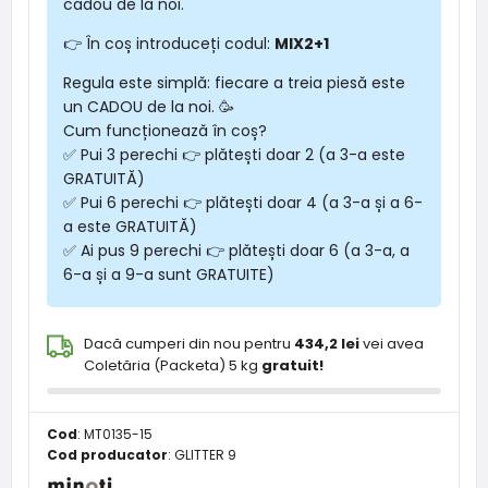
cadou de la noi.
👉 În coș introduceți codul:
MIX2+1
Regula este simplă: fiecare a treia piesă este
un CADOU de la noi. 🥳
Cum funcționează în coș?
✅ Pui 3 perechi 👉 plătești doar 2 (a 3-a este
GRATUITĂ)
✅ Pui 6 perechi 👉 plătești doar 4 (a 3-a și a 6-
a este GRATUITĂ)
✅ Ai pus 9 perechi 👉 plătești doar 6 (a 3-a, a
6-a și a 9-a sunt GRATUITE)
Dacă cumperi din nou pentru
434,2 lei
vei avea
Coletăria (Packeta) 5 kg
gratuit!
Cod
:
MT0135-15
Cod producator
:
GLITTER 9