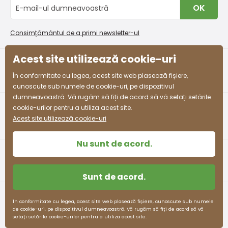
Blog
OK
Procedura de reclamații
En-gros PiDiLiDi
jachetă de iarnă pentru băieți cu blană, Pidilidi, PD1130-02,
Condiții de promovare și coduri de reducere
Program de afiliere
albastru
Consimțământul de a primi newsletter-ul
Colectarea bunurilor
od 280,8 lei
cu TVA
Acest site utilizează cookie-uri
Disponibil
facebook
instagram
În conformitate cu legea, acest site web plasează fișiere,
cunoscute sub numele de cookie-uri, pe dispozitivul
Jachetă de schi de iarnă pentru fete Pidilidi, PD1124-01
dumneavoastră. Vă rugăm să fiți de acord să vă setați setările
cookie-urilor pentru a utiliza acest site.
od 302,4 lei
cu TVA
Acest site utilizează cookie-uri
Disponibil
Nu sunt de acord.
Sunt de acord.
Termeni și condiții
Protecția datelor cu caracter personal
În conformitate cu legea, acest site web plasează fișiere, cunoscute sub numele
de cookie-uri, pe dispozitivul dumneavoastră. Vă rugăm să fiți de acord să vă
pidilidi.cz © 2026. Webdesign
Litvanyi.sk
.
setați setările cookie-urilor pentru a utiliza acest site.
E-shop creat