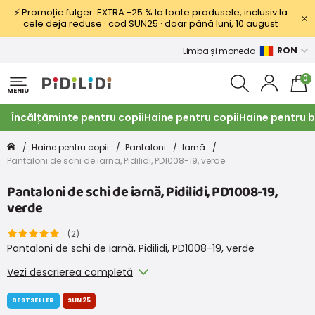
⚡ Promoție fulger: EXTRA −25 % la toate produsele, inclusiv la
cele deja reduse · cod SUN25 · doar până luni, 10 august
RON
Limba și moneda
0
MENIU
Încălțăminte pentru copii
Haine pentru copii
Haine pentru b
Haine pentru copii
Pantaloni
Iarnă
Pantaloni de schi de iarnă, Pidilidi, PD1008-19, verde
Pantaloni de schi de iarnă, Pidilidi, PD1008-19,
verde
(
2
)
Pantaloni de schi de iarnă, Pidilidi, PD1008-19, verde
Vezi descrierea completă
BESTSELLER
SUN25