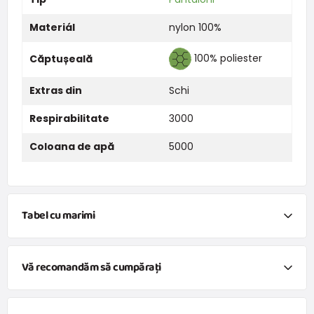
Materiál
nylon 100%
100% poliester
Căptușeală
Extras din
Schi
Respirabilitate
3000
Coloana de apă
5000
Tabel cu marimi
Mărime
98
104
110
116
122
128
134
14
Vă recomandăm să cumpărați
Pașaport
30,5
31
31,5
32
33,5
35
37
39
jachetă de schi de iarnă pentru băieți Pidilidi, PD1125-02
șolduri
38
39
40
41
42,5
44
46
48