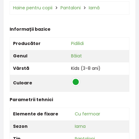
Haine pentru copii
Pantaloni
Iarnă
Informații bazice
Producător
Pidilidi
Genul
Băiat
Vârstă
Kids (3-8 ani)
Culoare
Parametrii tehnici
Elemente de fixare
Cu fermoar
Sezon
Iarna
Tip
Pantaloni