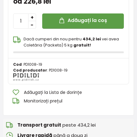
od 226,8 lei
+
Adăugați la coș
-
Dacă cumperi din nou pentru
434,2 lei
vei avea
Coletăria (Packeta) 5 kg
gratuit!
Cod
:
PD1008-19
Cod producator
:
PD1008-19
Adăugați la Lista de dorințe
Monitorizați prețul
Transport gratuit
peste 434,2 lei
Livrare rapidă
până a doua zi