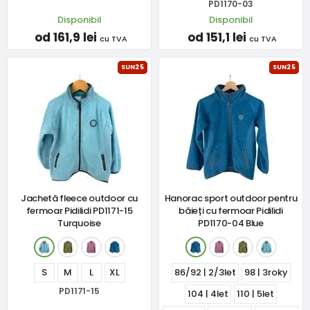
PD1170-03
Disponibil
Disponibil
od 161,9 lei
od 151,1 lei
cu TVA
cu TVA
SUN25
SUN25
Jachetă fleece outdoor cu
Hanorac sport outdoor pentru
fermoar Pidilidi PD1171-15
băieți cu fermoar Pidilidi
Turquoise
PD1170-04 Blue
S
M
L
XL
86/92 | 2/3let
98 | 3roky
PD1171-15
104 | 4let
110 | 5let