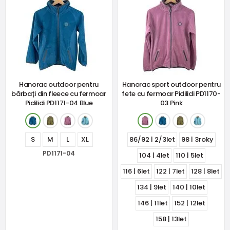
Hanorac outdoor pentru
Hanorac sport outdoor pentru
bărbați din fleece cu fermoar
fete cu fermoar Pidilidi PD1170-
Pidilidi PD1171-04 Blue
03 Pink
S
M
L
XL
86/92 | 2/3let
98 | 3roky
PD1171-04
104 | 4let
110 | 5let
116 | 6let
122 | 7let
128 | 8let
134 | 9let
140 | 10let
146 | 11let
152 | 12let
158 | 13let