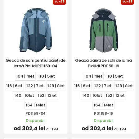
SUN25
SUN25
Geacă de schi pentru băieți de
Geacă băieți de schi de iarnă
iarnă Pidilidi PD1159-04
Pidilidi PD1158-19
104 | 4let
110 | 5let
104 | 4let
110 | 5let
116 | 6let
122 | 7let
128 | 8let
116 | 6let
122 | 7let
128 | 8let
140 | 10let
152 | 12let
140 | 10let
152 | 12let
164 | 14let
164 | 14let
PD1159-04
PD1158-19
Disponibil
Disponibil
od 302,4 lei
od 302,4 lei
cu TVA
cu TVA