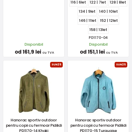
116 | 6let
122 | 7let
128 | 8let
134 | 9let
140 | 10let
146 | 11let
152 | 12let
158 | 13let
PD1170-04
Disponibil
Disponibil
od 161,9 lei
od 151,1 lei
cu TVA
cu TVA
SUN25
SUN25
Hanorac sportiv outdoor
Hanorac sportiv outdoor
pentru copii cu fermoar Pidilidi
pentru copii cu fermoar Pidilidi
PD1170-14 Khaki
PD1170-15 Turquoise