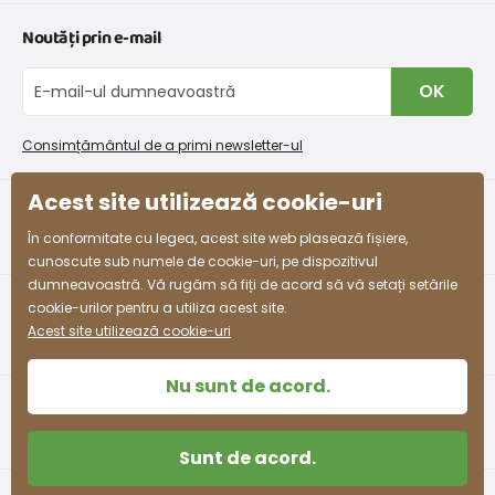
Graficul de dimensiuni pentru îmbrăcăminte
Contacte
Noutăți prin e-mail
Retururi și reclamații
Despre noi
Schimb sau returnare gratuită
Blog
OK
Procedura de reclamații
En-gros PiDiLiDi
Condiții de promovare și coduri de reducere
Program de afiliere
Consimțământul de a primi newsletter-ul
Colectarea bunurilor
Acest site utilizează cookie-uri
facebook
instagram
În conformitate cu legea, acest site web plasează fișiere,
cunoscute sub numele de cookie-uri, pe dispozitivul
dumneavoastră. Vă rugăm să fiți de acord să vă setați setările
cookie-urilor pentru a utiliza acest site.
Acest site utilizează cookie-uri
Nu sunt de acord.
Sunt de acord.