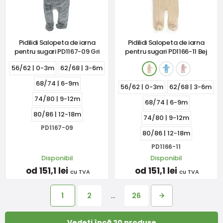
Pidilidi Salopeta de iarna
Pidilidi Salopeta de iarna
pentru sugari PD1167-09 Gri
pentru sugari PD1166-11 Bej
56/62 | 0-3m
62/68 | 3-6m
68/74 | 6-9m
56/62 | 0-3m
62/68 | 3-6m
74/80 | 9-12m
68/74 | 6-9m
80/86 | 12-18m
74/80 | 9-12m
PD1167-09
80/86 | 12-18m
PD1166-11
Disponibil
Disponibil
od 151,1 lei
od 151,1 lei
cu TVA
cu TVA
1
2
…
26
Vedeți încă 20 produse