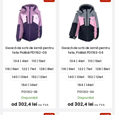
Geacă de schi de iarnă pentru
Geacă de schi de iarnă pentru
fete Pidilidi PD1162-06
fete, Pidilidi PD1163-04
104 | 4let
110 | 5let
104 | 4let
110 | 5let
116 | 6let
122 | 7let
128 | 8let
116 | 6let
122 | 7let
128 | 8let
140 | 10let
152 | 12let
140 | 10let
152 | 12let
164 | 14let
164 | 14let
PD1162-06
PD1163-04
Disponibil
Disponibil
od 302,4 lei
od 302,4 lei
cu TVA
cu TVA