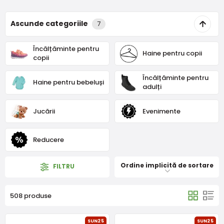
Ascunde categoriile
7
Încălțăminte pentru
Haine pentru copii
copii
Încălțăminte pentru
Haine pentru bebeluși
adulți
Jucării
Evenimente
Reducere
Ordine implicită de sortare
FILTRU
508 produse
SUN25
SUN25