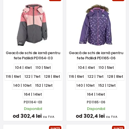
Geacă de schi de iarnă pentru
Geacă de schi de iarnă pentru
fete Pidilidi PD1164-03
fete Pidilidi PD1165-06
104 | 4let
110 | 5let
104 | 4let
110 | 5let
116 | 6let
122 | 7let
128 | 8let
116 | 6let
122 | 7let
128 | 8let
140 | 10let
152 | 12let
140 | 10let
152 | 12let
164 | 14let
164 | 14let
PD1164-03
PD1165-06
Disponibil
Disponibil
od 302,4 lei
od 302,4 lei
cu TVA
cu TVA
SUN25
SUN25