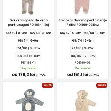
Pidilidi Salopeta de iarna
Salopetă de iarnă pentru fetițe
pentru sugari PD1168-11 Bej
Pidilidi PD1169-03 Roz
56/62 | 0-3m
62/68 | 3-6m
56/62 | 0-3m
62/68 | 3-6m
68/74 | 6-9m
68/74 | 6-9m
74/80 | 9-12m
74/80 | 9-12m
80/86 | 12-18m
80/86 | 12-18m
PD1168-11
PD1169-03
Disponibil
Disponibil
od 179,2 lei
od 151,1 lei
cu TVA
cu TVA
SUN25
SUN25