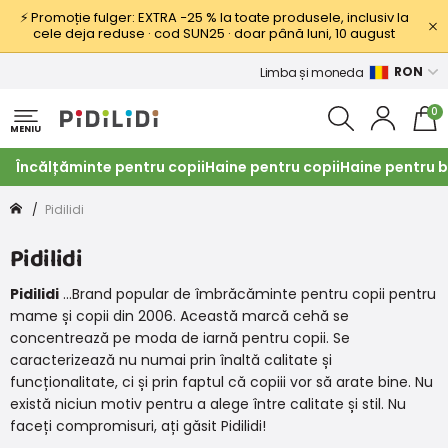
⚡ Promoție fulger: EXTRA −25 % la toate produsele, inclusiv la
cele deja reduse · cod SUN25 · doar până luni, 10 august
RON
Limba și moneda
0
MENIU
Încălțăminte pentru copii
Haine pentru copii
Haine pentru b
Pidilidi
Pidilidi
Pidilidi
...Brand popular de îmbrăcăminte pentru copii pentru
mame și copii din 2006. Această marcă cehă se
concentrează pe moda de iarnă pentru copii. Se
caracterizează nu numai prin înaltă calitate și
funcționalitate, ci și prin faptul că copiii vor să arate bine. Nu
există niciun motiv pentru a alege între calitate și stil. Nu
faceți compromisuri, ați găsit Pidilidi!