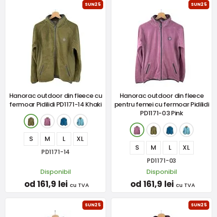
SUN25
SUN25
Hanorac outdoor din fleece cu
Hanorac outdoor din fleece
fermoar Pidilidi PD1171-14 Khaki
pentru femei cu fermoar Pidilidi
PD1171-03 Pink
S
M
L
XL
S
M
L
XL
PD1171-14
PD1171-03
Disponibil
Disponibil
od 161,9 lei
od 161,9 lei
cu TVA
cu TVA
SUN25
SUN25