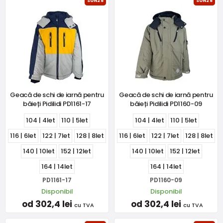
SUN25
SUN25
Geacă de schi de iarnă pentru
Geacă de schi de iarnă pentru
băieți Pidilidi PD1161-17
băieți Pidilidi PD1160-09
104 | 4let
110 | 5let
104 | 4let
110 | 5let
116 | 6let
122 | 7let
128 | 8let
116 | 6let
122 | 7let
128 | 8let
140 | 10let
152 | 12let
140 | 10let
152 | 12let
164 | 14let
164 | 14let
PD1161-17
PD1160-09
Disponibil
Disponibil
od 302,4 lei
od 302,4 lei
cu TVA
cu TVA