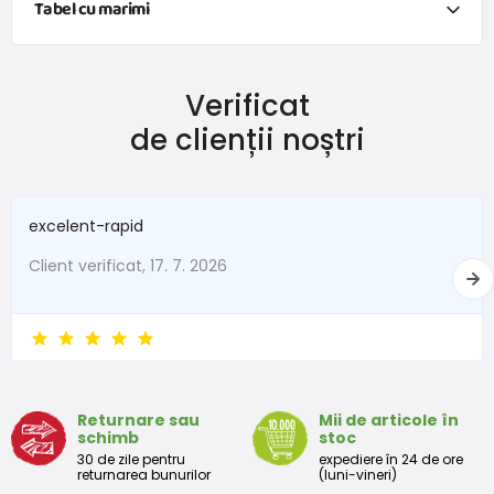
Tabel cu marimi
Verificat
lungime interioară
lungimea exterioară
adecvat 
de clienții noștri
10,5 cm
11 cm
3/6 
11,5 cm
12 cm
6/9 
excelent-rapid
12,5 cm
13 cm
9/12 
Client verificat, 17. 7. 2026
Returnare sau
Mii de articole în
schimb
stoc
30 de zile pentru
expediere în 24 de ore
returnarea bunurilor
(luni-vineri)