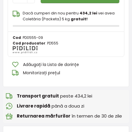
Dacă cumperi din nou pentru
434,2 lei
vei avea
Coletăria (Packeta) 5 kg
gratuit!
Cod
:
PD0555-09
Cod producator
:
PD555
Adăugați la Lista de dorințe
Monitorizați prețul
Transport gratuit
peste 434,2 lei
Livrare rapidă
până a doua zi
Returnarea mărfurilor
în termen de 30 de zile