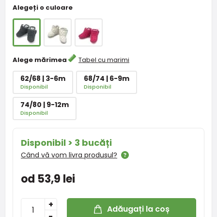
Alegeți o culoare
Alege mărimea
Tabel cu marimi
62/68 | 3-6m
68/74 | 6-9m
Disponibil
Disponibil
74/80 | 9-12m
Disponibil
Disponibil > 3 bucăți
Când vă vom livra produsul?
od 53,9 lei
+
Adăugați la coș
-