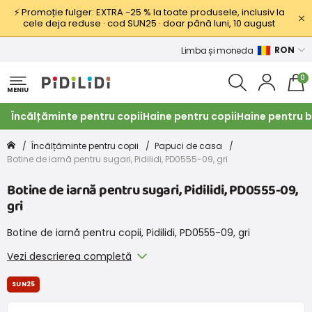
⚡ Promoție fulger: EXTRA −25 % la toate produsele, inclusiv la
cele deja reduse · cod SUN25 · doar până luni, 10 august
RON
Limba și moneda
0
MENIU
Încălțăminte pentru copii
Haine pentru copii
Haine pentru b
Încălțăminte pentru copii
Papuci de casa
Botine de iarnă pentru sugari, Pidilidi, PD0555-09, gri
Botine de iarnă pentru sugari, Pidilidi, PD0555-09,
gri
Botine de iarnă pentru copii, Pidilidi, PD0555-09, gri
Vezi descrierea completă
SUN25