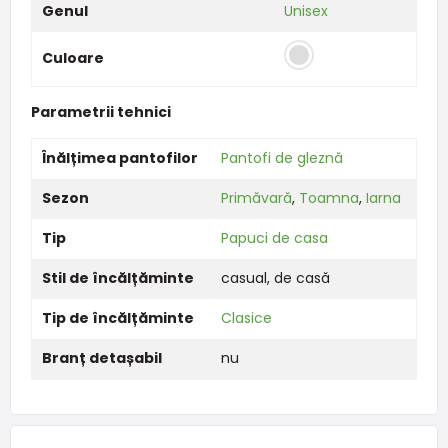
Genul
Unisex
Culoare
Parametrii tehnici
Înălțimea pantofilor
Pantofi de gleznă
Sezon
Primăvară
,
Toamna
,
Iarna
Tip
Papuci de casa
Stil de încălțăminte
casual
,
de casă
Tip de încălțăminte
Clasice
Branț detașabil
nu