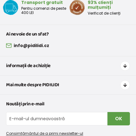
Transport gratuit
93% clienți
mulțumiți
Pentru comenzi de peste
400 LEI
Verificat de clienți
Ai nevoie de un sfat?
info@pidilidi.cz
informații de achiziție
Cum să cumpărați
Mai multe despre PIDILIDI
Transport și plată
Graficul de dimensiuni pentru îmbrăcăminte
Contacte
Noutăți prin e-mail
Retururi și reclamații
Despre noi
Schimb sau returnare gratuită
Blog
OK
Procedura de reclamații
En-gros PiDiLiDi
Condiții de promovare și coduri de reducere
Program de afiliere
Consimțământul de a primi newsletter-ul