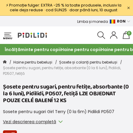
⚡ Promoție fulger: EXTRA −25 % la toate produsele, inclusiv la
cele deja reduse · cod SUN25 · doar până luni, 10 august
RON
Limba și moneda
0
MENIU
Încălțăminte pentru copii
Haine pentru copii
Haine pentru b
Haine pentru bebeluși
Șosete și colanți pentru bebeluși
Șosete pentru sugari, pentru fetițe, absorbante (0 la 6 luni), Pidilidi,
PD507, fetiță
Șosete pentru sugari, pentru fetițe, absorbante (0
la 6 luni), Pidilidi, PD507, fetiță LZE OBJEDNAT
POUZE CELÉ BALENÍ 12 KS
Sosete pentru sugari Girl Terry (0 la 6m) Pidilidi PD507
Vezi descrierea completă