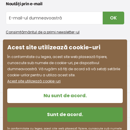
Noutăți prin e-mail
Retururi și reclamații
Despre noi
146
10-11 ani
141 - 146
Schimb sau returnare gratuită
Blog
OK
152
11-12 ani
147 - 152
Procedura de reclamații
En-gros PiDiLiDi
Condiții de promovare și coduri de reducere
158
12-13 ani
153 - 158
Program de afiliere
Consimțământul de a primi newsletter-ul
Colectarea bunurilor
164
13-14 ani
159 - 164
Acest site utilizează cookie-uri
facebook
instagram
În conformitate cu legea, acest site web plasează fișiere,
cunoscute sub numele de cookie-uri, pe dispozitivul
dumneavoastră. Vă rugăm să fiți de acord să vă setați setările
cookie-urilor pentru a utiliza acest site.
Acest site utilizează cookie-uri
Nu sunt de acord.
Sunt de acord.
Termeni și condiții
Protecția datelor cu caracter personal
În conformitate cu legea, acest site web plasează fișiere, cunoscute sub numele