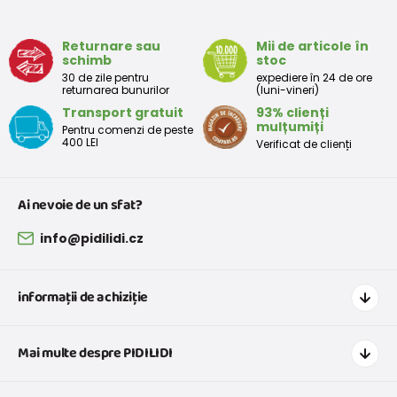
80
9-12 lună
75 - 80
Returnare sau
Mii de articole în
86
12-18 lună
81 - 86
schimb
stoc
30 de zile pentru
expediere în 24 de ore
92
18-24 lună
87 - 92
returnarea bunurilor
(luni-vineri)
Transport gratuit
93% clienți
98
2-3 ani
93 - 98
mulțumiți
Pentru comenzi de peste
400 LEI
Verificat de clienți
104
3-4 ani
99 - 104
110
4-5 ani
105 - 111
Ai nevoie de un sfat?
116
5-6 ani
112 - 116
info@pidilidi.cz
122
6-7 ani
117 - 122
informații de achiziție
128
7-8 ani
123 - 128
Cum să cumpărați
134
8-9 ani
129 - 134
Mai multe despre PIDILIDI
Transport și plată
140
9-10 ani
135 - 140
Graficul de dimensiuni pentru îmbrăcăminte
Contacte