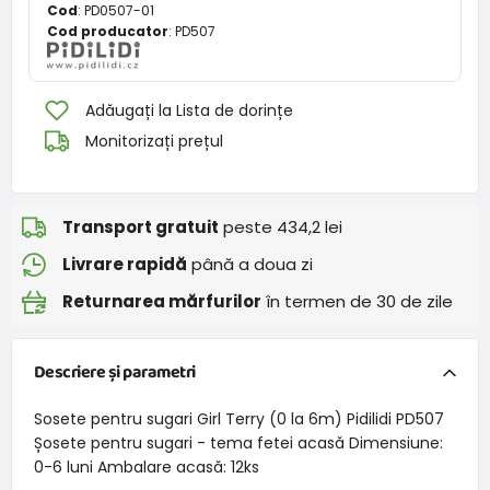
Cod
:
PD0507-01
Cod producator
:
PD507
Adăugați la Lista de dorințe
Monitorizați prețul
Transport gratuit
peste 434,2 lei
Livrare rapidă
până a doua zi
Returnarea mărfurilor
în termen de 30 de zile
Descriere și parametri
Sosete pentru sugari Girl Terry (0 la 6m) Pidilidi PD507
Șosete pentru sugari - tema fetei acasă Dimensiune:
0-6 luni Ambalare acasă: 12ks