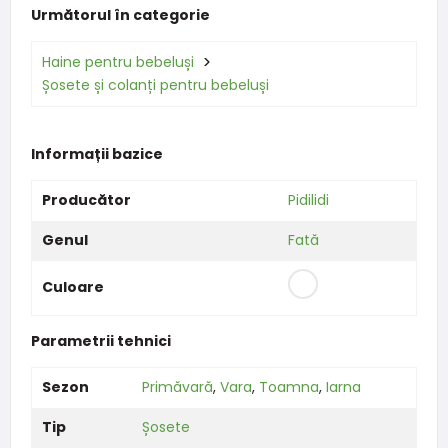
Următorul în categorie
Haine pentru bebeluși
Șosete și colanți pentru bebeluși
Informații bazice
Producător
Pidilidi
Genul
Fată
Culoare
Parametrii tehnici
Sezon
Primăvară
,
Vara
,
Toamna
,
Iarna
Tip
Șosete