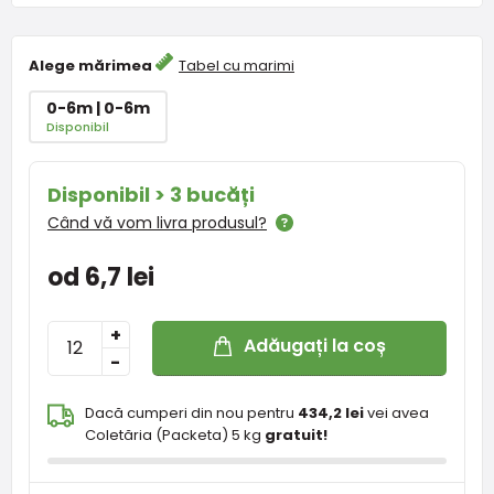
Alege mărimea
Tabel cu marimi
0-6m | 0-6m
Disponibil
Disponibil > 3 bucăți
Când vă vom livra produsul?
od 6,7 lei
+
Adăugați la coș
-
Dacă cumperi din nou pentru
434,2 lei
vei avea
Coletăria (Packeta) 5 kg
gratuit!