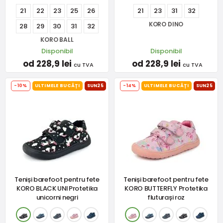
21
22
23
25
26
21
23
31
32
KORO DINO
28
29
30
31
32
KORO BALL
Disponibil
Disponibil
od 228,9 lei
od 228,9 lei
cu TVA
cu TVA
-10%
ULTIMELE BUCĂȚI
SUN25
-14%
ULTIMELE BUCĂȚI
SUN25
Teniși barefoot pentru fete
Teniși barefoot pentru fete
KORO BLACK UNI Protetika
KORO BUTTERFLY Protetika
unicorni negri
fluturași roz