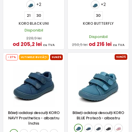
+2
+2
21
30
30
KORO BLACK UNI
KORO BUTTERFLY
Disponibil
Disponibil
228,9 lei
od 205,2 lei
od 216 lei
250,5 lei
cu TVA
cu TVA
SUN25
-27%
ULTIMELE BUCĂȚI
SUN25
Băieți adidași desculți KORO
Băieți adidași desculți KORO
NAVY Prosthetics - albastru
BLUE Proteză - albastru
închis