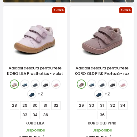
SUN25
SUN25
Adidași desculți pentru fete
Adidași desculți pentru fete
KORO LILA Prosthetics - violet
KORO OLD PINK Proteză - roz
+2
+2
28
29
30
31
32
29
30
31
32
34
33
34
36
36
KORO LILA
KORO OLD PINK
Disponibil
Disponibil