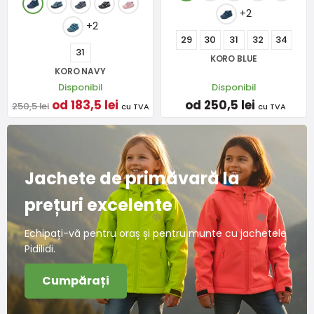
+2
+2
29
30
31
32
34
31
KORO BLUE
KORO NAVY
Disponibil
Disponibil
od 183,5 lei
od 250,5 lei
250,5 lei
cu TVA
cu TVA
Jachete de primăvară la
prețuri excelente
Echipați-vă pentru oraș și pentru munte cu jachetele
Pidilidi.
Cumpărați