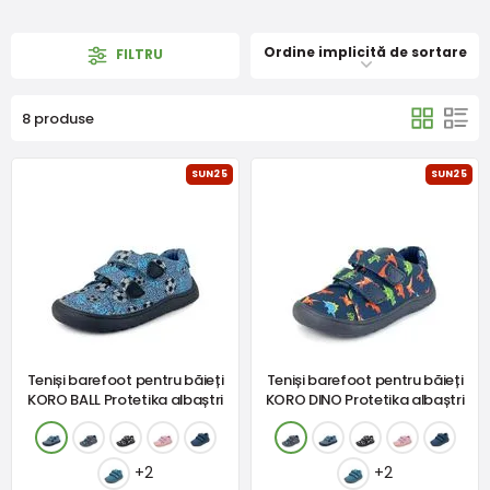
Ordine implicită de sortare
FILTRU
8 produse
SUN25
SUN25
Teniși barefoot pentru băieți
Teniși barefoot pentru băieți
KORO BALL Protetika albaștri
KORO DINO Protetika albaștri
+2
+2