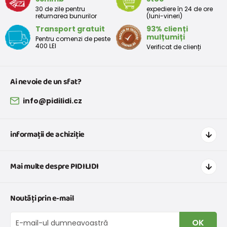
30 de zile pentru
expediere în 24 de ore
returnarea bunurilor
(luni-vineri)
Transport gratuit
93% clienți
mulțumiți
Pentru comenzi de peste
400 LEI
Verificat de clienți
Ai nevoie de un sfat?
info@pidilidi.cz
informații de achiziție
Cum să cumpărați
Mai multe despre PIDILIDI
Transport și plată
Graficul de dimensiuni pentru îmbrăcăminte
Contacte
Noutăți prin e-mail
Retururi și reclamații
Despre noi
Schimb sau returnare gratuită
Blog
OK