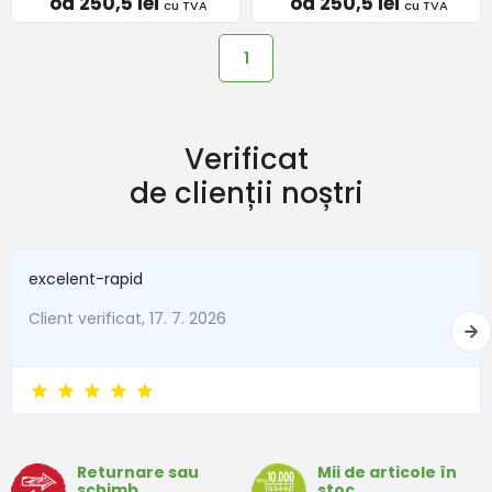
od 250,5 lei
od 250,5 lei
cu TVA
cu TVA
1
Verificat
de clienții noștri
excelent-rapid
Client verificat, 17. 7. 2026
Returnare sau
Mii de articole în
schimb
stoc