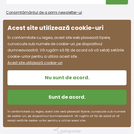
Procedura de reclamații
En-gros PiDiLiDi
Condiții de promovare și coduri de reducere
Program de afiliere
Consimțământul de a primi newsletter-ul
Colectarea bunurilor
Acest site utilizează cookie-uri
facebook
instagram
În conformitate cu legea, acest site web plasează fișiere,
cunoscute sub numele de cookie-uri, pe dispozitivul
dumneavoastră. Vă rugăm să fiți de acord să vă setați setările
cookie-urilor pentru a utiliza acest site.
Acest site utilizează cookie-uri
Nu sunt de acord.
Sunt de acord.
Termeni și condiții
Protecția datelor cu caracter personal
În conformitate cu legea, acest site web plasează fișiere, cunoscute sub numele
de cookie-uri, pe dispozitivul dumneavoastră. Vă rugăm să fiți de acord să vă
pidilidi.cz © 2026. Webdesign
Litvanyi.sk
.
setați setările cookie-urilor pentru a utiliza acest site.
E-shop creat