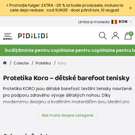
⚡ Promoție fulger: EXTRA −25 % la toate produsele, inclusiv la
cele deja reduse · cod SUN25 · doar până luni, 10 august
RON
Limba și moneda
0
MENIU
Încălțăminte pentru copii
Haine pentru copii
Haine pentru b
Colectie
Protetika
Koro
Protetika Koro – dětské barefoot tenisky
Protetika KORO jsou dětské barefoot textilní tenisky navržené
pro podporu zdravého vývoje dětských nohou. Díky
modernímu designu a kvalitním materiálům jsou ideální pro
každodenní nošení, procházky i výlety.
Mai multe despre categorie