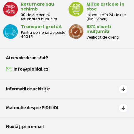
Returnare sau
Mii de articole în
schimb
stoc
30 de zile pentru
expediere în 24 de ore
returnarea bunurilor
(luni-vineri)
Transport gratuit
93% clienți
mulțumiți
Pentru comenzi de peste
400 LEI
Verificat de clienți
Ai nevoie de un sfat?
info@pidilidi.cz
informații de achiziție
Cum să cumpărați
Mai multe despre PIDILIDI
Transport și plată
Graficul de dimensiuni pentru îmbrăcăminte
Contacte
Noutăți prin e-mail
Retururi și reclamații
Despre noi