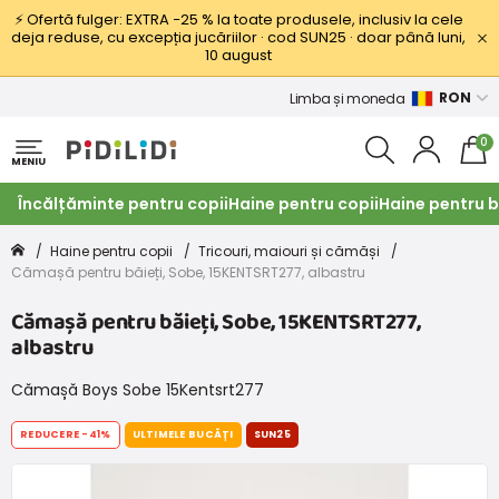
⚡ Ofertă fulger: EXTRA −25 % la toate produsele, inclusiv la cele
deja reduse, cu excepția jucăriilor · cod SUN25 · doar până luni,
10 august
RON
Limba și moneda
0
MENIU
Încălțăminte pentru copii
Haine pentru copii
Haine pentru b
Haine pentru copii
Tricouri, maiouri și cămăși
Cămașă pentru băieți, Sobe, 15KENTSRT277, albastru
Cămașă pentru băieți, Sobe, 15KENTSRT277,
albastru
Cămașă Boys Sobe 15Kentsrt277
REDUCERE
-41%
ULTIMELE BUCĂȚI
SUN25