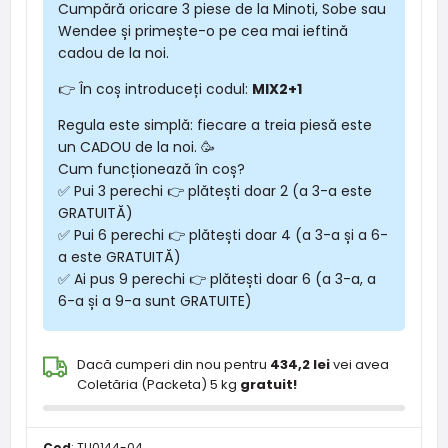
Cumpără oricare 3 piese de la Minoti, Sobe sau
Wendee și primește-o pe cea mai ieftină
cadou de la noi.
👉 În coș introduceți codul:
MIX2+1
Regula este simplă: fiecare a treia piesă este
un CADOU de la noi. 🥳
Cum funcționează în coș?
✅ Pui 3 perechi 👉 plătești doar 2 (a 3-a este
GRATUITĂ)
✅ Pui 6 perechi 👉 plătești doar 4 (a 3-a și a 6-
a este GRATUITĂ)
✅ Ai pus 9 perechi 👉 plătești doar 6 (a 3-a, a
6-a și a 9-a sunt GRATUITE)
Dacă cumperi din nou pentru
434,2 lei
vei avea
Coletăria (Packeta) 5 kg
gratuit!
Cod
:
TU0144-04