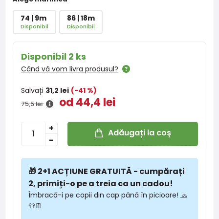
74 | 9m
86 | 18m
Disponibil
Disponibil
Disponibil 2 ks
Când vă vom livra produsul?
Salvați
31,2 lei
(-41 %)
od 44,4 lei
75,5 lei
+
Adăugați la coș
-
🎁 2+1 ACȚIUNE GRATUITĂ - cumpărați
2, primiți-o pe a treia ca un cadou!
Îmbracă-i pe copii din cap până în picioare! 🧢
👕👖