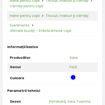
Haine pentru copii
Tricouri, maiouri și cămăși
Cămăși pentru copii
Haine pentru copii
Tricouri, maiouri și cămăși
Evenimente
Ultimele bucăți – îmbrăcăminte copii
Informații bazice
Producător
Sobe
Genul
Fată
Culoare
Parametrii tehnici
Sezon
Primăvară
,
Vara
,
Toamna