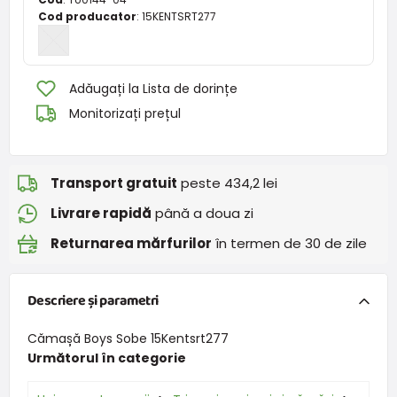
Cod producator
:
15KENTSRT277
Adăugați la Lista de dorințe
Monitorizați prețul
Transport gratuit
peste 434,2 lei
Livrare rapidă
până a doua zi
Returnarea mărfurilor
în termen de 30 de zile
Descriere și parametri
Cămașă Boys Sobe 15Kentsrt277
Următorul în categorie