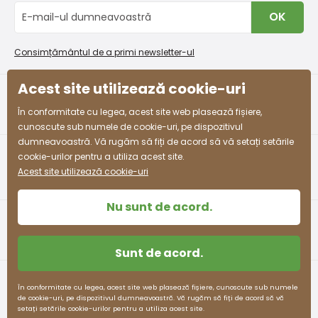
Schimb sau returnare gratuită
Blog
OK
Procedura de reclamații
En-gros PiDiLiDi
Condiții de promovare și coduri de reducere
Program de afiliere
Consimțământul de a primi newsletter-ul
Colectarea bunurilor
Acest site utilizează cookie-uri
facebook
instagram
În conformitate cu legea, acest site web plasează fișiere,
cunoscute sub numele de cookie-uri, pe dispozitivul
dumneavoastră. Vă rugăm să fiți de acord să vă setați setările
cookie-urilor pentru a utiliza acest site.
Acest site utilizează cookie-uri
Nu sunt de acord.
Sunt de acord.
Termeni și condiții
Protecția datelor cu caracter personal
În conformitate cu legea, acest site web plasează fișiere, cunoscute sub numele
de cookie-uri, pe dispozitivul dumneavoastră. Vă rugăm să fiți de acord să vă
pidilidi.cz © 2026. Webdesign
Litvanyi.sk
.
setați setările cookie-urilor pentru a utiliza acest site.
E-shop creat