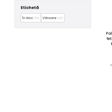
Etichetă
În stoc
Vânzare
(116)
(40)
Pa
fe
1