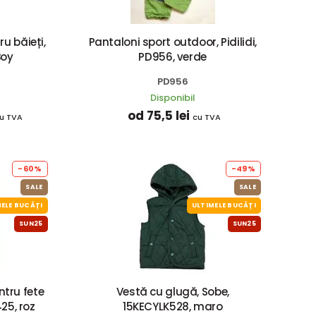
u băieți,
Pantaloni sport outdoor, Pidilidi,
Boy
PD956, verde
PD956
Disponibil
od 75,5 lei
u TVA
cu TVA
-60%
-49%
SALE
SALE
ELE BUCĂȚI
ULTIMELE BUCĂȚI
SUN25
SUN25
ntru fete
Vestă cu glugă, Sobe,
425, roz
15KECYLK528, maro