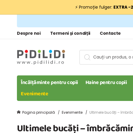
⚡ Promoție fulger:
EXTRA −
Despre noi
Termeni și condiții
Contacte
Încălțăminte pentru copii
Haine pentru copii
Evenimente
Pagina principală
Evenimente
Ultimele bucăți – îmbră
Ultimele bucăți – îmbrăcămin