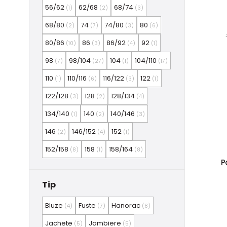
56/62
62/68
68/74
(1)
(2)
(3)
68/80
74
74/80
80
(2)
(7)
(3)
(6)
80/86
86
86/92
92
(10)
(3)
(4)
(1)
98
98/104
104
104/110
(7)
(27)
(1)
(17)
110
110/116
116/122
122
(1)
(6)
(3)
(1)
122/128
128
128/134
(3)
(2)
(4)
134/140
140
140/146
(1)
(2)
(3)
146
146/152
152
(2)
(4)
(1)
152/158
158
158/164
(8)
(1)
(8)
P
Tip
Bluze
Fuste
Hanorac
(4)
(7)
(8)
Jachete
Jambiere
(5)
(5)