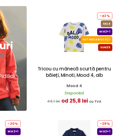
-42%
SALE
MIX2+1
ULTIMELE BUCĂȚI
uri
SUN25
Tricou cu mânecă scurtă pentru
băieți, Minoti, Mood 4, alb
dilidi.
Mood 4
Disponibil
od 25,8 lei
44,1 lei
cu TVA
-20%
-29%
MIX2+1
MIX2+1