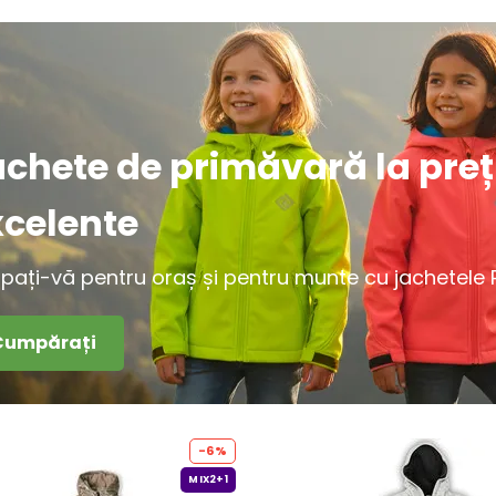
achete de primăvară la preț
xcelente
ipați-vă pentru oraș și pentru munte cu jachetele Pi
Cumpărați
-6%
MIX2+1