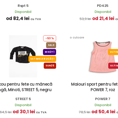
Rspt 5
PD425
Disponibil
Disponibil
od 82,4 lei
od 21,4 lei
53,9 lei
cu TVA
c
o culoare
-53%
SALE
MIX2+1
ULTIM
ULTIMELE BUCĂȚI
SUN25
ULTI
icou pentru fete cu mânecă
Maiouri sport pentru fete
ngă, Minoti, STREET 5, negru
POWER 7, roz
STREET 5
POWER 7
Disponibil
Disponibil
od 30,1 lei
od 50,4 lei
64,5 lei
78,5 lei
cu TVA