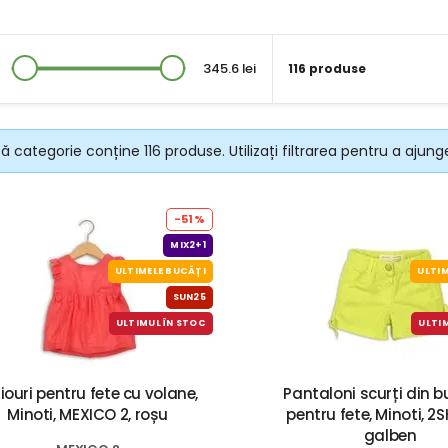
345.6 lei
116 produse
 categorie conține 116 produse. Utilizați filtrarea pentru a ajung
-51%
MIX2+1
ULTIMELE BUCĂȚI
ULTIM
SUN25
ULTIMUL ÎN STOC
ULTI
ouri pentru fete cu volane,
Pantaloni scurți din
Minoti, MEXICO 2, roșu
pentru fete, Minoti, 2S
galben