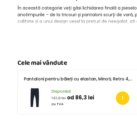
În această categorie veți găsi lichidarea finală a pieselo
anotimpurile – de la tricouri și pantaloni scurți de va
calitate și a unui design vesel la prețuri de neegalat, ați a
Cele mai vândute
Pantaloni pentru băieți cu elastan, Minoti, Retro 4, albastru
Disponibil
od 86,3 lei
141,8 lei
cu TVA