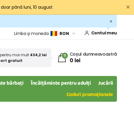
· doar până luni, 10 august
Contul meu
Limba și moneda
RON
Coșul dumneavoastră
pentru mai mult
434,2 lei
0
0 lei
ort gratuit
te bărbați
Încălțăminte pentru adulți
Jucării
Coduri promoționale