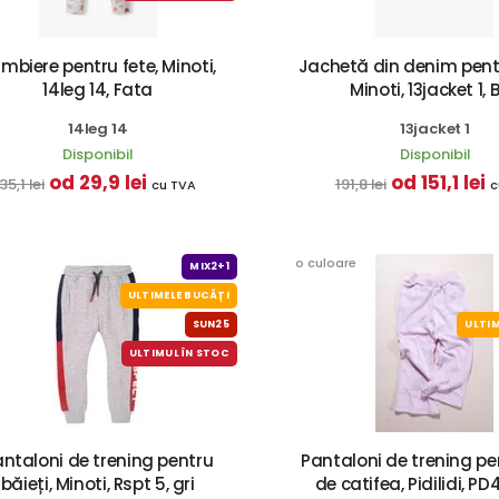
mbiere pentru fete, Minoti,
Jachetă din denim pentr
14leg 14, Fata
Minoti, 13jacket 1, 
14leg 14
13jacket 1
Disponibil
Disponibil
od 29,9 lei
od 151,1 lei
35,1 lei
191,8 lei
cu TVA
c
o culoare
MIX2+1
ULTIMELE BUCĂȚI
SUN25
ULTIM
ULTIMUL ÎN STOC
ntaloni de trening pentru
Pantaloni de trening pe
băieți, Minoti, Rspt 5, gri
de catifea, Pidilidi, PD