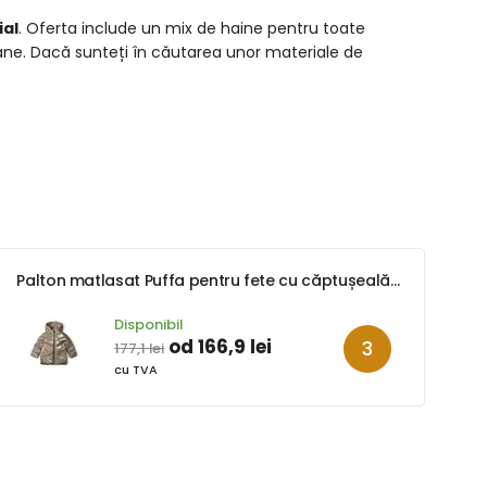
ial
. Oferta include un mix de haine pentru toate
oane. Dacă sunteți în căutarea unor materiale de
Palton matlasat Puffa pentru fete cu căptușeală din blană, Minoti, 16 haină 20, maro
Disponibil
od 166,9 lei
177,1 lei
cu TVA