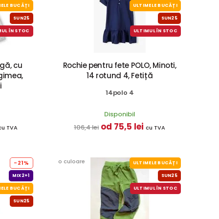
ELE BUCĂȚI
ULTIMELE BUCĂȚI
SUN25
SUN25
MUL ÎN STOC
ULTIMUL ÎN STOC
gă, cu
Rochie pentru fete POLO, Minoti,
gimea,
14 rotund 4, Fetiță
i
14polo 4
Disponibil
od 75,5 lei
106,4 lei
cu TVA
cu TVA
o culoare
-21%
ULTIMELE BUCĂȚI
MIX2+1
SUN25
ELE BUCĂȚI
ULTIMUL ÎN STOC
SUN25