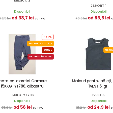
MEXICO 2
2SHORT 1
Disponibil
Disponibil
od 38,7 lei
od 56,5 lei
78,5 lei
70,9 lei
cu TVA
c
-41%
ULTIMELE BUCĂȚI
SUN25
ULTIM
ULTIMUL ÎN STOC
antaloni elastici, Camere,
Maiouri pentru băieți, 
15KKGTYT786, albastru
1VEST 5, gri
15KKGTYT786
1VEST 5
Disponibil
Disponibil
od 56 lei
od 24,9 lei
95,6 lei
31,2 lei
cu TVA
c