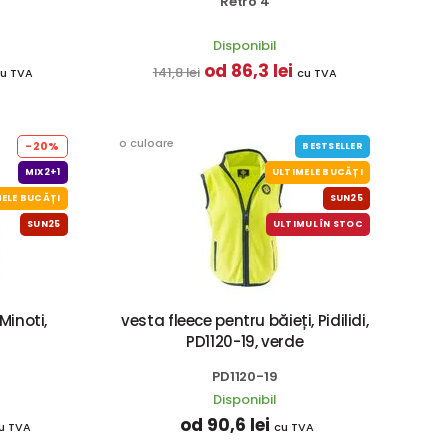
Retro 4
Disponibil
od 86,3 lei
141,8 lei
u TVA
cu TVA
o culoare
-20%
BESTSELLER
MIX2+1
ULTIMELE BUCĂȚI
ELE BUCĂȚI
SUN25
SUN25
ULTIMUL ÎN STOC
Minoti,
vesta fleece pentru băieți, Pidilidi,
PD1120-19, verde
PD1120-19
Disponibil
od 90,6 lei
u TVA
cu TVA