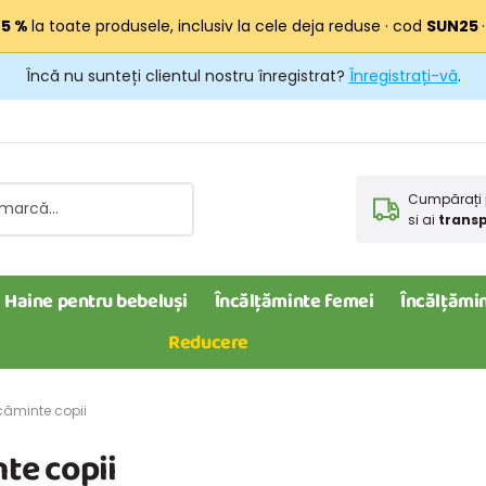
25 %
la toate produsele, inclusiv la cele deja reduse · cod
SUN25
Încă nu sunteți clientul nostru înregistrat?
Înregistrați-vă
.
Cumpărați 
si ai
transp
Haine pentru bebeluși
Încălțăminte femei
Încălțămin
Reducere
căminte copii
te copii