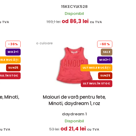
15KECYLK528
Disponibil
od 86,3 lei
169,1 lei
u TVA
cu TVA
o culoare
-36%
-60%
MIX2+1
SALE
ELE BUCĂȚI
MIX2+1
SUN25
ULTIMELE BUCĂȚI
MUL ÎN STOC
SUN25
ULTIMUL ÎN STOC
, Minoti,
Maiouri de vară pentru fete,
Minoti, daydream 1, roz
daydream 1
Disponibil
od 21,4 lei
53 lei
cu TVA
cu TVA