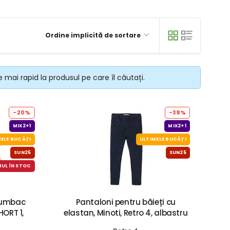
Ordine implicită de sortare
e mai rapid la produsul pe care îl căutați.
-20%
-39%
MIX2+1
MIX2+1
ELE BUCĂȚI
ULTIMELE BUCĂȚI
SUN25
SUN25
MUL ÎN STOC
 bumbac
Pantaloni pentru băieți cu
HORT 1,
elastan, Minoti, Retro 4, albastru