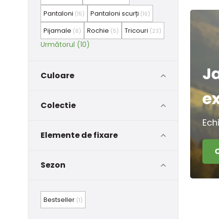
Pantaloni
Pantaloni scurți
(15)
(10)
Pijamale
Rochie
Tricouri
(6)
(5)
(23)
Următorul (10)
J
Culoare
e
Colectie
Ech
Elemente de fixare
Sezon
Bestseller
(1)