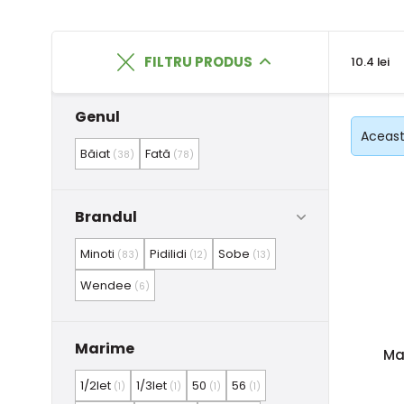
FILTRU PRODUS
10.4 lei
Genul
Această
Băiat
Fată
(38)
(78)
Brandul
Minoti
Pidilidi
Sobe
(83)
(12)
(13)
Wendee
(6)
Marime
Mai
1/2let
1/3let
50
56
(1)
(1)
(1)
(1)