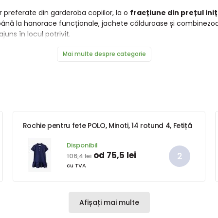
r preferate din garderoba copiilor, la o
fracțiune din prețul iniț
ră, până la hanorace funcționale, jachete călduroase și combinez
juns în locul potrivit.
Mai multe despre categorie
Rochie pentru fete POLO, Minoti, 14 rotund 4, Fetiță
Disponibil
od 75,5 lei
106,4 lei
cu TVA
Afișați mai multe