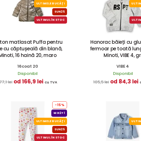
ULTIMELE BUCĂȚI
ULTIM
SUN25
ULTIMUL ÎN STOC
ULTI
lton matlasat Puffa pentru
Hanorac băieți cu glu
te cu căptușeală din blană,
fermoar pe toată lun
Minoti, 16 haină 20, maro
Minoti, VIBE 4, gr
16coat 20
VIBE 4
Disponibil
Disponibil
od 166,9 lei
od 84,3 lei
77,1 lei
105,5 lei
cu TVA
-15%
MIX2+1
ULTIMELE BUCĂȚI
ULTIM
SUN25
ULTIMUL ÎN STOC