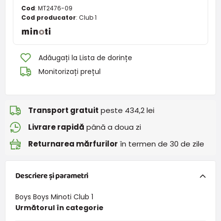
Cod
:
MT2476-09
Cod producator
:
Club 1
Adăugați la Lista de dorințe
Monitorizați prețul
Transport gratuit
peste 434,2 lei
Livrare rapidă
până a doua zi
Returnarea mărfurilor
în termen de 30 de zile
Descriere și parametri
Boys Boys Minoti Club 1
Următorul în categorie