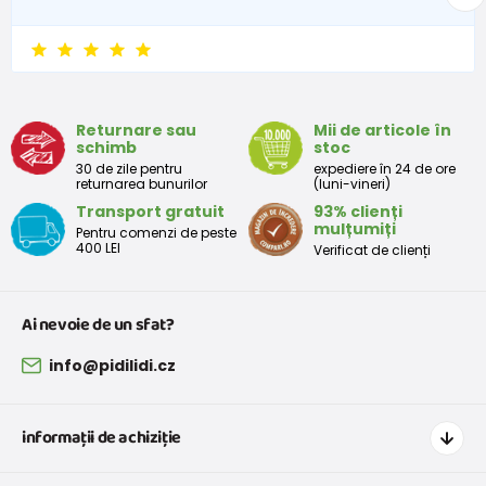
6 - 9 luni
68 -74
8 - 9,5
9 - 12 luni
74-80
9,5 - 11
Returnare sau
Mii de articole în
schimb
stoc
Tabelul de dimensiuni aproximative pentru copii mici
30 de zile pentru
expediere în 24 de ore
returnarea bunurilor
(luni-vineri)
Transport gratuit
93% clienți
Peste
Înălțime
Taliei
Peste
mulțumiți
Pentru comenzi de peste
Mărimea
bust
(cm)
(cm)
șolduri(cm)
400 LEI
Verificat de clienți
(cm)
12 luni
68 - 80
49
47
52
Ai nevoie de un sfat?
18 luni
80 - 86
51
49
54
info@pidilidi.cz
2 ani
86 - 92
53
51
56
informații de achiziție
3 ani
92 - 98
55
53
58
Cum să cumpărați