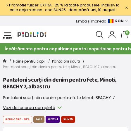
⚡ Promoție fulger: EXTRA −25 % la toate produsele, inclusiv la
cele deja reduse · cod SUN25 · doar până luni, 10 august
RON
Limba și moneda
0
MENIU
Încălțăminte pentru copii
Haine pentru copii
Haine pentru b
Haine pentru copii
Pantaloni scurti
Pantaloni scurți din denim pentru fete, Minoti, BEACHY 7, albastru
Pantaloni scurți din denim pentru fete, Minoti,
BEACHY 7, albastru
Pantaloni scurți din denim pentru fete Minoti BEACHY 7
Vezi descrierea completă
REDUCERE
-36%
SALE
MIX2+1
SUN25