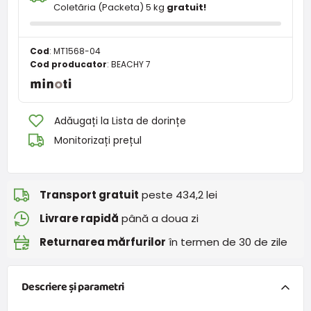
Coletăria (Packeta) 5 kg
gratuit!
Cod
:
MT1568-04
Cod producator
:
BEACHY 7
Adăugați la Lista de dorințe
Monitorizați prețul
Transport gratuit
peste 434,2 lei
Livrare rapidă
până a doua zi
Returnarea mărfurilor
în termen de 30 de zile
Descriere și parametri