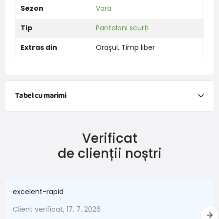
Sezon
Vara
Tip
Pantaloni scurți
Extras din
Orașul
,
Timp liber
Tabel cu marimi
NEWBORN
Verificat
Mărimea
Înălțime (cm)
Greutate (kg)
de clienții noștri
New Baby
do 50
do 3,4
În termen de 1 lună
do 56
do 4,5
excelent-rapid
1 - 3 luni
56 - 62
4,5 - 6
Client verificat, 17. 7. 2026
3 - 6 luni
62 -68
6 - 8