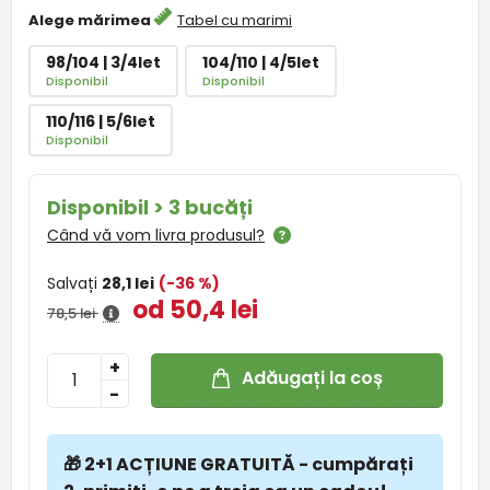
Alege mărimea
Tabel cu marimi
98/104 | 3/4let
104/110 | 4/5let
Disponibil
Disponibil
110/116 | 5/6let
Disponibil
Disponibil > 3 bucăți
Când vă vom livra produsul?
Salvați
28,1 lei
(-36 %)
od 50,4 lei
78,5 lei
+
Adăugați la coș
-
🎁 2+1 ACȚIUNE GRATUITĂ - cumpărați