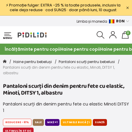
⚡ Promoție fulger: EXTRA −25 % la toate produsele, inclusiv la
cele deja reduse · cod SUN25 · doar până luni, 10 august
RON
Limba și moneda
0
MENIU
Încălțăminte pentru copii
Haine pentru copii
Haine pentru b
Haine pentru bebeluși
Pantaloni scurți pentru bebelusi
Pantaloni scurți din denim pentru fete cu elastic, Minoti, DITSY 1,
albastru
Pantaloni scurți din denim pentru fete cu elastic,
Minoti, DITSY 1, albastru
Pantaloni scurți din denim pentru fete cu elastic Minoti DITSY
1
REDUCERE
-61%
SALE
MIX2+1
ULTIMELE BUCĂȚI
SUN25
ULTIMUL ÎN STOC