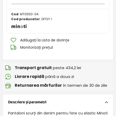
Cod
:
MT0550-04
Cod producator
:
DITSY 1
Adăugați la Lista de dorințe
Monitorizați prețul
Transport gratuit
peste 434,2 lei
Livrare rapidă
până a doua zi
Returnarea mărfurilor
în termen de 30 de zile
Descriere și parametri
Pantaloni scurți din denim pentru fete cu elastic Minoti