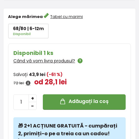
Alege mărimea
Tabel cu marimi
68/80 | 6-12m
Disponibil
Disponibil 1 ks
Când vă vom livra produsul?
Salvați
43,9 lei
(-61 %)
od 28,1 lei
72 lei
+
Adăugați la coș
-
🎁 2+1 ACȚIUNE GRATUITĂ - cumpărați
2, primiți-o pe a treia ca un cadou!