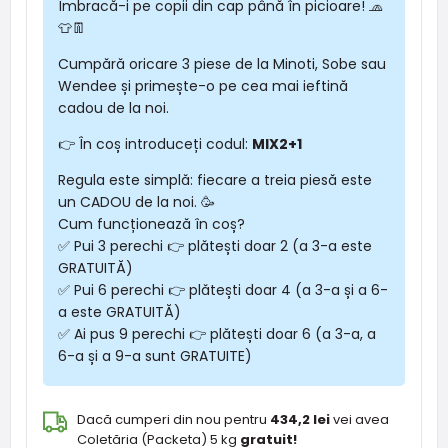
Îmbracă-i pe copii din cap până în picioare! 🧢
👕👖
Cumpără oricare 3 piese de la Minoti, Sobe sau
Wendee și primește-o pe cea mai ieftină
cadou de la noi.
👉 În coș introduceți codul:
MIX2+1
Regula este simplă: fiecare a treia piesă este
un CADOU de la noi. 🥳
Cum funcționează în coș?
✅ Pui 3 perechi 👉 plătești doar 2 (a 3-a este
GRATUITĂ)
✅ Pui 6 perechi 👉 plătești doar 4 (a 3-a și a 6-
a este GRATUITĂ)
✅ Ai pus 9 perechi 👉 plătești doar 6 (a 3-a, a
6-a și a 9-a sunt GRATUITE)
Dacă cumperi din nou pentru
434,2 lei
vei avea
Coletăria (Packeta) 5 kg
gratuit!