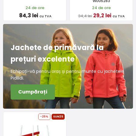
W005283
24 de ore
24 de ore
84,3 lei
29,2 lei
34,4 lei
cu TVA
cu TVA
Jachete de primăvară la
prețuri excelente
Echipați-vă pentru oraș și pentru munte cu jachetele
Pidilidi.
Cumpărați
-25%
SUN25