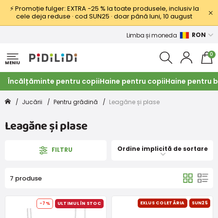
⚡ Promoție fulger: EXTRA −25 % la toate produsele, inclusiv la
cele deja reduse · cod SUN25 · doar până luni, 10 august
RON
Limba și moneda
0
MENIU
Încălțăminte pentru copii
Haine pentru copii
Haine pentru b
Jucării
Pentru grădină
Leagăne și plase
Leagăne și plase
Ordine implicită de sortare
FILTRU
7 produse
EXLUS COLETĂRIA
SUN25
-7%
ULTIMUL ÎN STOC