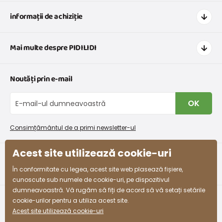
informații de achiziție
Cum să cumpărați
Mai multe despre PIDILIDI
Transport și plată
Graficul de dimensiuni pentru îmbrăcăminte
Contacte
Noutăți prin e-mail
Retururi și reclamații
Despre noi
Schimb sau returnare gratuită
Blog
OK
Procedura de reclamații
En-gros PiDiLiDi
Condiții de promovare și coduri de reducere
Program de afiliere
Consimțământul de a primi newsletter-ul
Colectarea bunurilor
Acest site utilizează cookie-uri
facebook
instagram
În conformitate cu legea, acest site web plasează fișiere,
cunoscute sub numele de cookie-uri, pe dispozitivul
dumneavoastră. Vă rugăm să fiți de acord să vă setați setările
cookie-urilor pentru a utiliza acest site.
Acest site utilizează cookie-uri