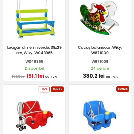
Leagăn din lemn verde, 38x29
Cocoș balansoar, Wiky,
cm, Wiky, W048965
W671009
W048965
W671009
Disponibil
24 de ore
151,1 lei
380,2 lei
161,9 lei
cu TVA
cu TVA
SUN25
-15%
SUN25