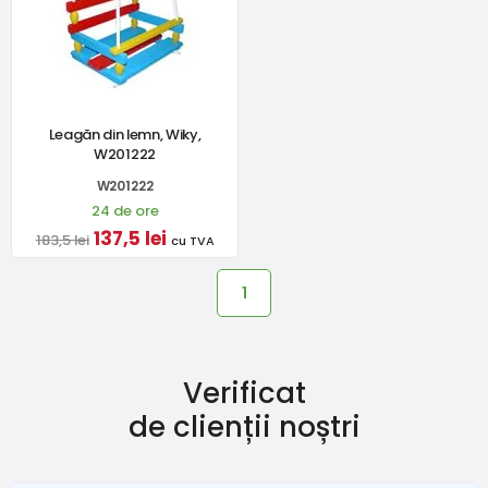
Leagăn din lemn, Wiky,
W201222
W201222
24 de ore
137,5 lei
183,5 lei
cu TVA
1
Verificat
de clienții noștri