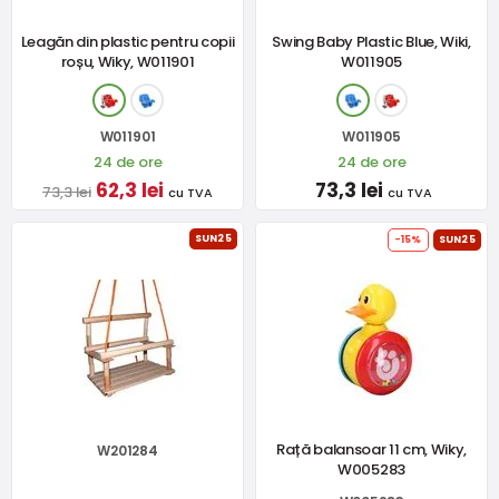
Leagăn din plastic pentru copii
Swing Baby Plastic Blue, Wiki,
roșu, Wiky, W011901
W011905
W011901
W011905
24 de ore
24 de ore
62,3 lei
73,3 lei
73,3 lei
cu TVA
cu TVA
SUN25
-15%
SUN25
Rață balansoar 11 cm, Wiky,
W201284
W005283