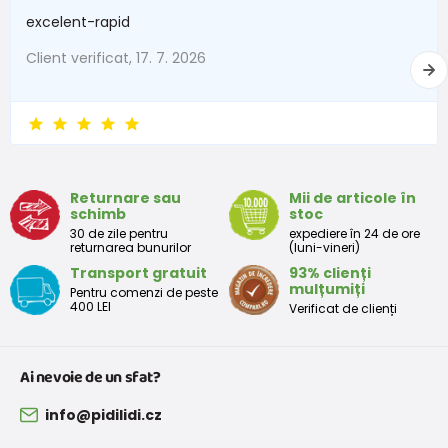
excelent-rapid
Client verificat, 17. 7. 2026
Returnare sau
Mii de articole în
schimb
stoc
30 de zile pentru
expediere în 24 de ore
returnarea bunurilor
(luni-vineri)
Transport gratuit
93% clienți
mulțumiți
Pentru comenzi de peste
400 LEI
Verificat de clienți
Ai nevoie de un sfat?
info@pidilidi.cz