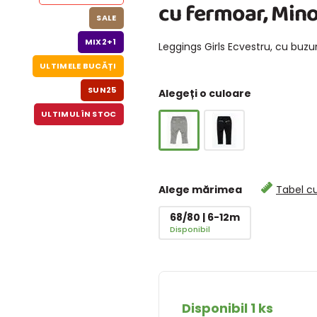
cu fermoar, Minot
SALE
MIX2+1
Leggings Girls Ecvestru, cu buzu
ULTIMELE BUCĂȚI
SUN25
Alegeți o culoare
ULTIMUL ÎN STOC
Alege mărimea
Tabel c
68/80 | 6-12m
Disponibil
Disponibil 1 ks