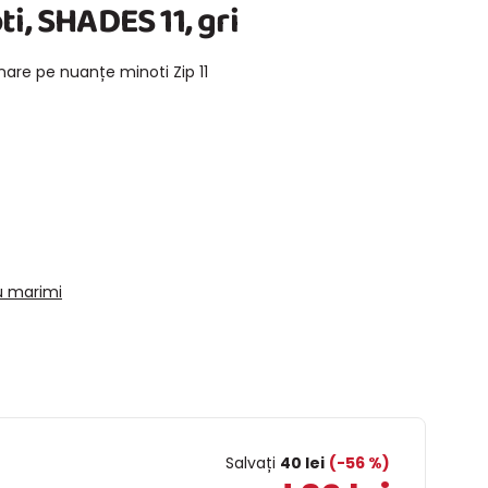
i, SHADES 11, gri
nare pe nuanțe minoti Zip 11
u marimi
Salvați
40 lei
(-56 %)