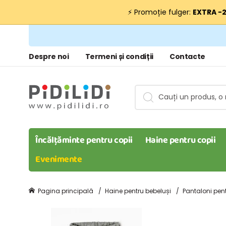
⚡ Promoție fulger:
EXTRA −
Despre noi
Termeni și condiții
Contacte
Încălțăminte pentru copii
Haine pentru copii
Evenimente
Pagina principală
Haine pentru bebeluși
Pantaloni pent