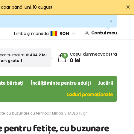
· doar până luni, 10 august
Contul meu
Limba și moneda
RON
Coșul dumneavoastră
pentru mai mult
434,2 lei
0
0 lei
ort gratuit
te bărbați
Încălțăminte pentru adulți
Jucării
Coduri promoționale
ițe, cu buzunare cu fermoar, Minoti, SHADES 11, gri
e pentru fetițe, cu buzunare