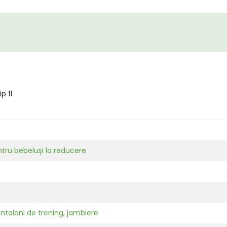
p 11
tru bebeluși la reducere
ntaloni de trening, jambiere