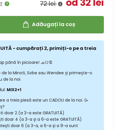
od 32 lei
72 lei
l?
Adăugați la coș
ITĂ - cumpărați 2, primiți-o pe a treia
ap până în picioare! 🧢👕👖
 de la Minoti, Sobe sau Wendee și primește-o
 de la noi.
dul:
MIX2+1
are a treia piesă este un CADOU de la noi. 🥳
oș?
ști doar 2 (a 3-a este GRATUITĂ)
ști doar 4 (a 3-a și a 6-a este GRATUITĂ)
tești doar 6 (a 3-a, a 6-a și a 9-a sunt