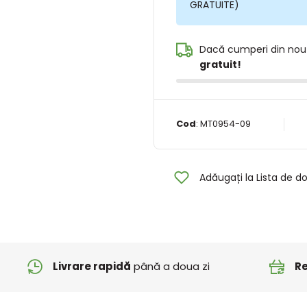
GRATUITE)
Dacă cumperi din nou
gratuit!
Cod
:
MT0954-09
Adăugați la Lista de do
Livrare rapidă
până a doua zi
Re