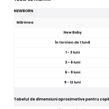
NEWBORN
Mărimea
New Baby
În termen de 1 lună
1 - 3 luni
3 - 6 luni
6 - 9 luni
9 - 12 luni
Tabelul de dimensiuni aproximative pentru copii