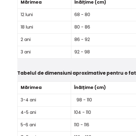
Mărimea
Înălțime (cm)
12 luni
68 - 80
18 luni
80 - 86
2 ani
86 - 92
3 ani
92 - 98
Tabelul de dimensiuni aproximative pentru o fa
Mărimea
Înălțime (cm)
3-4 ani
98 - 110
4-5 ani
104 - 110
5-6 ani
110 - 116