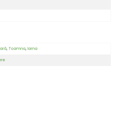
ară
,
Toamna
,
Iarna
ere