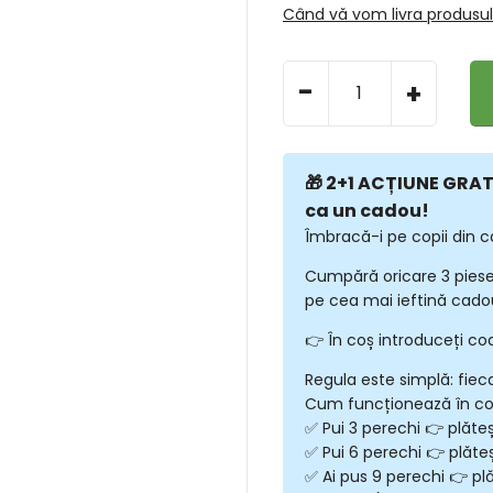
Când vă vom livra produsu
-
+
🎁 2+1 ACȚIUNE GRATU
ca un cadou!
Îmbracă-i pe copii din c
Cumpără oricare 3 piese
pe cea mai ieftină cadou
👉 În coș introduceți co
Regula este simplă: fiec
Cum funcționează în c
✅ Pui 3 perechi 👉 plăte
✅ Pui 6 perechi 👉 plăte
✅ Ai pus 9 perechi 👉 plă