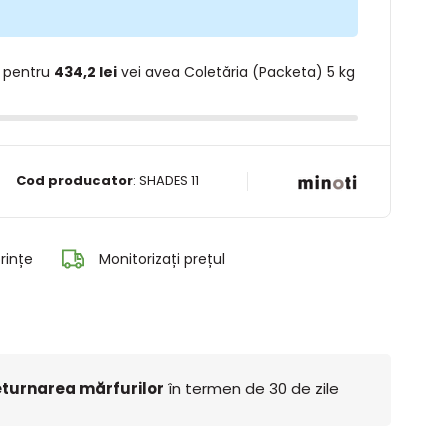
 pentru
434,2 lei
vei avea Coletăria (Packeta) 5 kg
Cod producator
:
SHADES 11
rințe
Monitorizați prețul
turnarea mărfurilor
în termen de 30 de zile