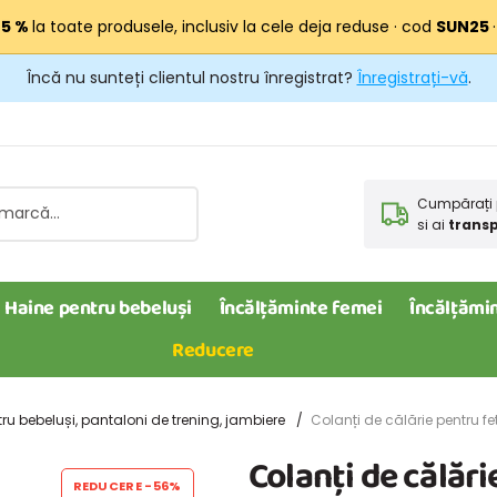
25 %
la toate produsele, inclusiv la cele deja reduse · cod
SUN25
Încă nu sunteți clientul nostru înregistrat?
Înregistrați-vă
.
Cumpărați 
si ai
transp
Haine pentru bebeluși
Încălțăminte femei
Încălțămin
Reducere
ru bebeluși, pantaloni de trening, jambiere
Colanți de călărie pentru fet
Colanți de călări
REDUCERE
-56%