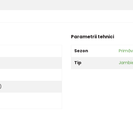
Parametrii tehnici
Sezon
Primăv
Tip
Jambi
)