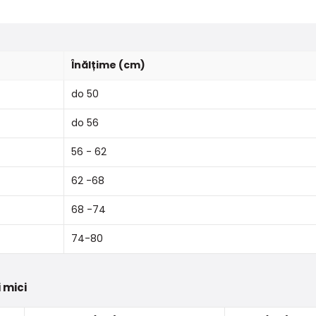
Înălțime (cm)
do 50
do 56
56 - 62
62 -68
68 -74
74-80
 mici