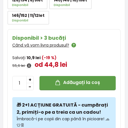
Disponibil
Disponibil
146/152 | 11/12let
Disponibil
Disponibil > 3 bucăți
Când vă vom livra produsul?
Salvați
10,9 lei
(-19 %)
od 44,8 lei
55,6 lei
+
Adăugați la coș
-
🎁 2+1 ACȚIUNE GRATUITĂ - cumpărați
2, primiți-o pe a treia ca un cadou!
Îmbracă-i pe copii din cap până în picioare! 🧢
👕👖