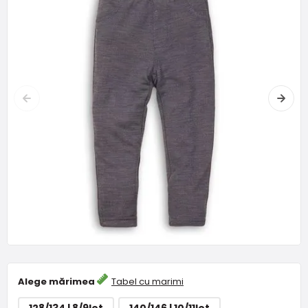
Alege mărimea
Tabel cu marimi
128/134 | 8/9let
140/146 | 10/11let