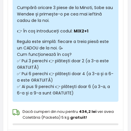
Cumpără oricare 3 piese de la Minoti, Sobe sau
Wendee și primește-o pe cea mai ieftină
cadou de la noi.
👉 În coș introduceți codul:
MIX2+1
Regula este simplă: fiecare a treia piesă este
un CADOU de la noi. 🥳
Cum funcționează în coș?
✅ Pui 3 perechi 👉 plătești doar 2 (a 3-a este
GRATUITĂ)
✅ Pui 6 perechi 👉 plătești doar 4 (a 3-a și a 6-
a este GRATUITĂ)
✅ Ai pus 9 perechi 👉 plătești doar 6 (a 3-a, a
6-a și a 9-a sunt GRATUITE)
Dacă cumperi din nou pentru
434,2 lei
vei avea
Coletăria (Packeta) 5 kg
gratuit!