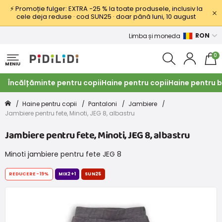
⚡ Promoție fulger: EXTRA −25 % la toate produsele, inclusiv la
cele deja reduse · cod SUN25 · doar până luni, 10 august
RON
Limba și moneda
0
MENIU
Încălțăminte pentru copii
Haine pentru copii
Haine pentru b
Haine pentru copii
Pantaloni
Jambiere
Jambiere pentru fete, Minoti, JEG 8, albastru
Jambiere pentru fete, Minoti, JEG 8, albastru
Minoti jambiere pentru fete JEG 8
REDUCERE
-19%
MIX2+1
SUN25