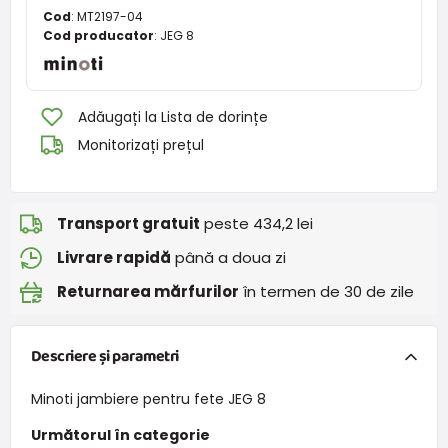
Cod
:
MT2197-04
Cod producator
:
JEG 8
Adăugați la Lista de dorințe
Monitorizați prețul
Transport gratuit
peste 434,2 lei
Livrare rapidă
până a doua zi
Returnarea mărfurilor
în termen de 30 de zile
Descriere și parametri
Minoti jambiere pentru fete JEG 8
Următorul în categorie