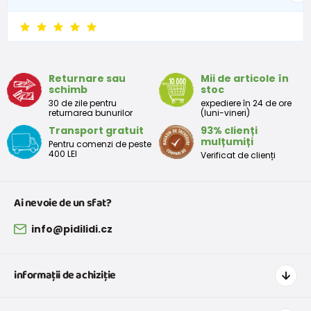
6 - 9 luni
68 -74
8 - 9,5
9 - 12 luni
74-80
9,5 - 11
Returnare sau
Mii de articole în
schimb
stoc
Tabelul de dimensiuni aproximative pentru copii mici
30 de zile pentru
expediere în 24 de ore
returnarea bunurilor
(luni-vineri)
Transport gratuit
93% clienți
Peste
Înălțime
Taliei
Peste
mulțumiți
Pentru comenzi de peste
Mărimea
bust
(cm)
(cm)
șolduri(cm)
400 LEI
Verificat de clienți
(cm)
12 luni
68 - 80
49
47
52
Ai nevoie de un sfat?
18 luni
80 - 86
51
49
54
info@pidilidi.cz
2 ani
86 - 92
53
51
56
informații de achiziție
3 ani
92 - 98
55
53
58
Cum să cumpărați