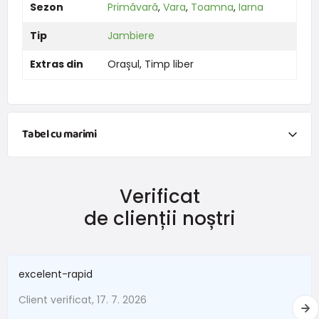
Sezon
Primăvară
,
Vara
,
Toamna
,
Iarna
Tip
Jambiere
Extras din
Orașul
,
Timp liber
Tabel cu marimi
NEWBORN
Verificat
Mărimea
Înălțime (cm)
Greutate (kg)
de clienții noștri
New Baby
do 50
do 3,4
În termen de 1 lună
do 56
do 4,5
excelent-rapid
1 - 3 luni
56 - 62
4,5 - 6
Client verificat, 17. 7. 2026
3 - 6 luni
62 -68
6 - 8