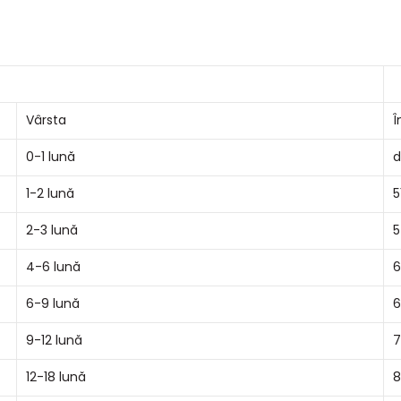
Vârsta
Î
0-1 lună
d
1-2 lună
5
2-3 lună
5
4-6 lună
6
6-9 lună
6
9-12 lună
7
12-18 lună
8