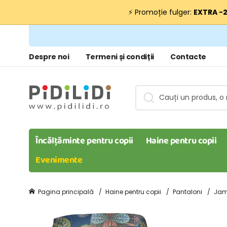
⚡ Promoție fulger:
EXTRA −
Despre noi
Termeni și condiții
Contacte
Încălțăminte pentru copii
Haine pentru copii
Evenimente
Pagina principală
Haine pentru copii
Pantaloni
Jam