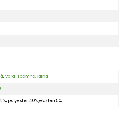
ră
,
Vara
,
Toamna
,
Iarna
e
55%; polyester 40%;elasten 5%