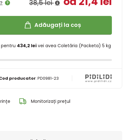
od 21,4 lei
38,5 lei
l?
Adăugați la coș
 pentru
434,2 lei
vei avea Coletăria (Packeta) 5 kg
Cod producator
:
PD0981-23
rințe
Monitorizați prețul