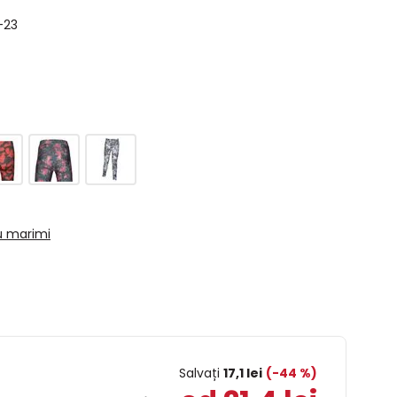
-23
u marimi
Salvați
17,1 lei
(-44 %)