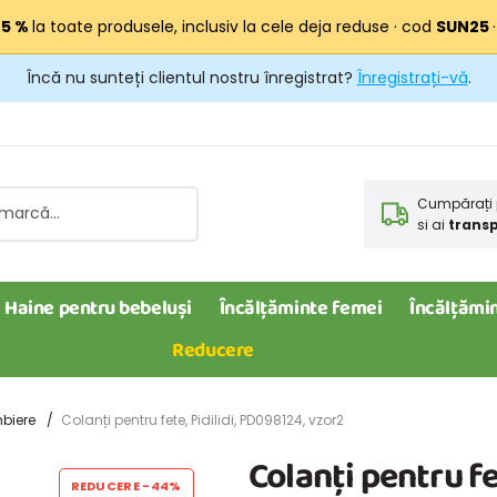
25 %
la toate produsele, inclusiv la cele deja reduse · cod
SUN25
Încă nu sunteți clientul nostru înregistrat?
Înregistrați-vă
.
Cumpărați 
si ai
transp
Haine pentru bebeluși
Încălțăminte femei
Încălțămin
Reducere
biere
Colanți pentru fete, Pidilidi, PD098124, vzor2
Colanți pentru fe
REDUCERE
-44%