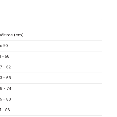
nălțime (cm)
o 50
1 - 56
7 - 62
3 - 68
9 - 74
5 - 80
1 - 86