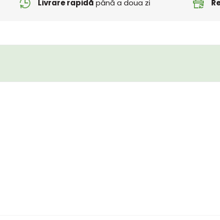
Livrare rapidă
până a doua zi
Re