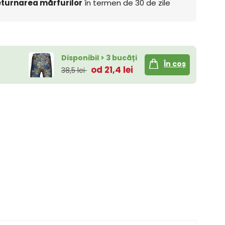
turnarea mărfurilor
în termen de 30 de zile
Disponibil > 3 bucăți
În coș
od 21,4 lei
38,5 lei