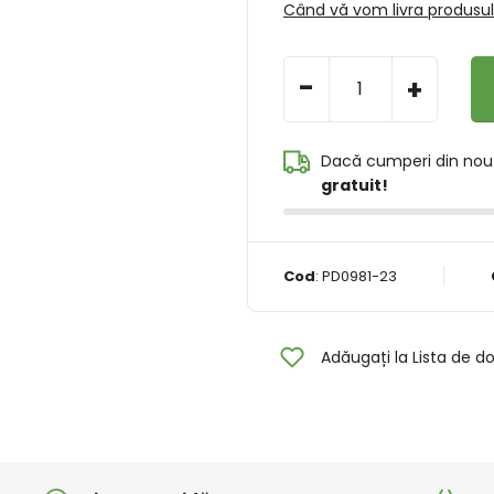
Când vă vom livra produsu
-
+
Dacă cumperi din nou
gratuit!
Cod
:
PD0981-23
Adăugați la Lista de do