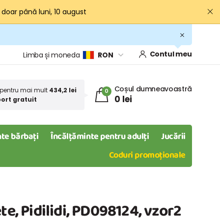
· doar până luni, 10 august
Contul meu
Limba și moneda
RON
Coșul dumneavoastră
pentru mai mult
434,2 lei
0
0 lei
ort gratuit
te bărbați
Încălțăminte pentru adulți
Jucării
Coduri promoționale
te, Pidilidi, PD098124, vzor2