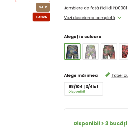
SALE
Jambiere de fată Pidilidi PD0981
SUN25
Vezi descrierea completă
Alegeți o culoare
Alege mărimea
Tabel c
98/104 | 3/4let
Disponibil
Disponibil > 3 bucăți