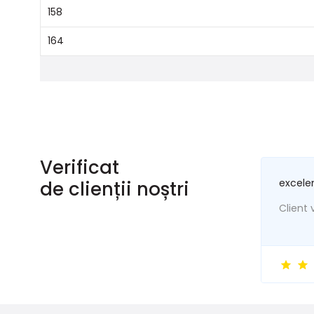
158
164
Verificat
excele
de clienții noștri
Client v