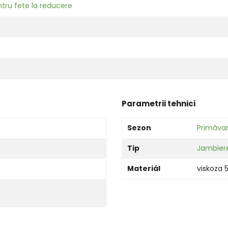
tru fete la reducere
Parametrii tehnici
Sezon
Primăva
Tip
Jambier
)
Materiál
viskoza 