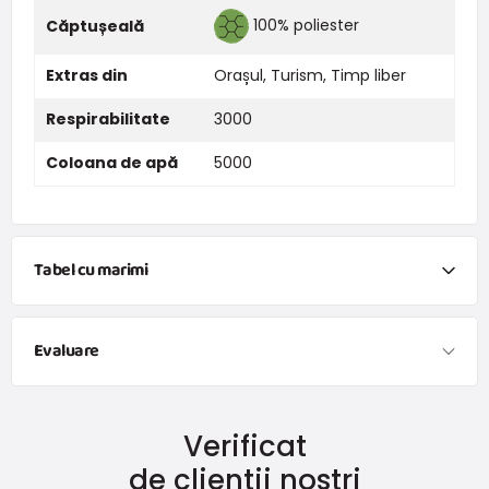
100% poliester
Căptușeală
Extras din
Orașul
,
Turism
,
Timp liber
Respirabilitate
3000
Coloana de apă
5000
Tabel cu marimi
Evaluare
S
M
L
(4-
(7-
(10-
Dimensiune
6
9
12
Verificat
ani)
ani)
ani)
de clienții noștri