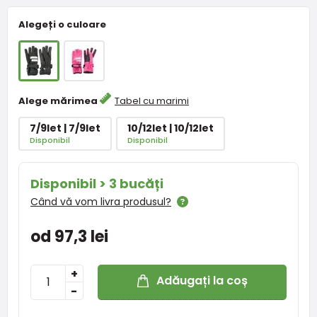
Alegeți o culoare
Alege mărimea
Tabel cu marimi
7/9let | 7/9let
10/12let | 10/12let
Disponibil
Disponibil
Disponibil > 3 bucăți
Când vă vom livra produsul?
od 97,3 lei
+
Adăugați la coș
-