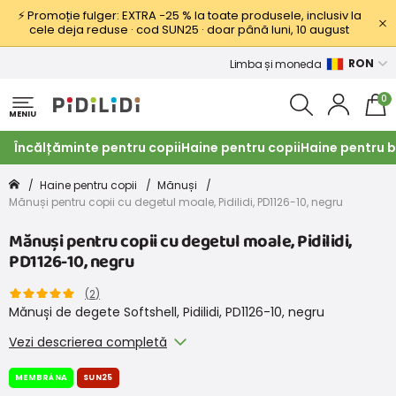
⚡ Promoție fulger: EXTRA −25 % la toate produsele, inclusiv la
cele deja reduse · cod SUN25 · doar până luni, 10 august
RON
Limba și moneda
0
MENIU
Încălțăminte pentru copii
Haine pentru copii
Haine pentru b
Haine pentru copii
Mănuși
Mănuși pentru copii cu degetul moale, Pidilidi, PD1126-10, negru
Mănuși pentru copii cu degetul moale, Pidilidi,
PD1126-10, negru
(
2
)
Mănuși de degete Softshell, Pidilidi, PD1126-10, negru
Vezi descrierea completă
MEMBRÁNA
SUN25