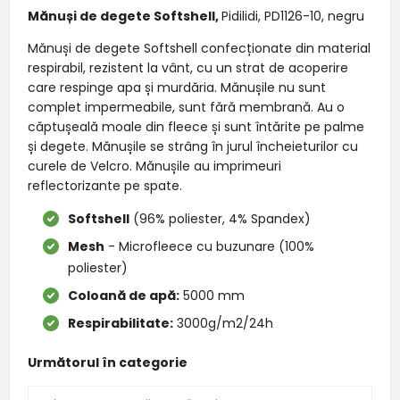
Mănuși de degete Softshell,
Pidilidi, PD1126-10, negru
Mănuși de degete Softshell confecționate din material
respirabil, rezistent la vânt, cu un strat de acoperire
care respinge apa și murdăria. Mănușile nu sunt
complet impermeabile, sunt fără membrană. Au o
căptușeală moale din fleece și sunt întărite pe palme
și degete. Mănușile se strâng în jurul încheieturilor cu
curele de Velcro. Mănușile au imprimeuri
reflectorizante pe spate.
Softshell
(96% poliester, 4% Spandex)
Mesh
- Microfleece cu buzunare (100%
poliester)
Coloană de apă:
5000 mm
Respirabilitate:
3000g/m2/24h
Următorul în categorie