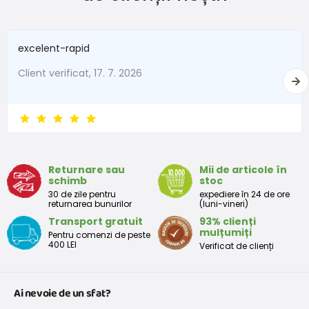
Zuzana Mekiňová
Lungimea
13
14
16
brațului
Recomandă produsul
100%
excelent-rapid
Circumferința
15
16
17,5
palmei
Client verificat, 17. 7. 2026
Încercate doar o dată, încă este frig pentru ele. Dar arată
bine. Execuție frumoasă
Returnare sau
Mii de articole în
schimb
stoc
Zuzana
30 de zile pentru
expediere în 24 de ore
returnarea bunurilor
(luni-vineri)
Transport gratuit
93% clienți
Recomandă produsul
100%
mulțumiți
Pentru comenzi de peste
400 LEI
Verificat de clienți
Se potrivesc perfect, se îmbracă ușor, corespund mărimii.
Ai nevoie de un sfat?