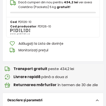
Dacă cumperi din nou pentru
434,2 lei
vei avea
Coletăria (Packeta) 5 kg
gratuit!
Cod
:
PD1126-10
Cod producator
:
PD1126-10
Adăugați la Lista de dorințe
Monitorizați prețul
Transport gratuit
peste 434,2 lei
Livrare rapidă
până a doua zi
Returnarea mărfurilor
în termen de 30 de zile
Descriere și parametri