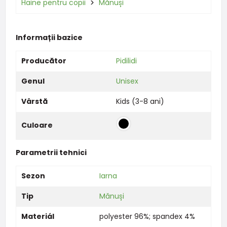
Haine pentru copii
Mănuși
Informații bazice
Producător
Pidilidi
Genul
Unisex
Vârstă
Kids (3-8 ani)
Culoare
Parametrii tehnici
Sezon
Iarna
Tip
Mănuși
Materiál
polyester 96%; spandex 4%