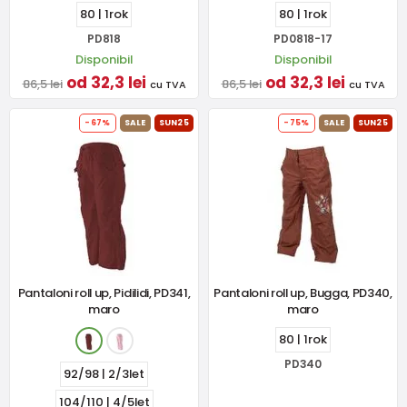
80 | 1rok
80 | 1rok
PD818
PD0818-17
Disponibil
Disponibil
od 32,3 lei
od 32,3 lei
86,5 lei
86,5 lei
cu TVA
cu TVA
-67%
SALE
SUN25
-75%
SALE
SUN25
Pantaloni roll up, Pidilidi, PD341,
Pantaloni roll up, Bugga, PD340,
maro
maro
80 | 1rok
PD340
92/98 | 2/3let
104/110 | 4/5let