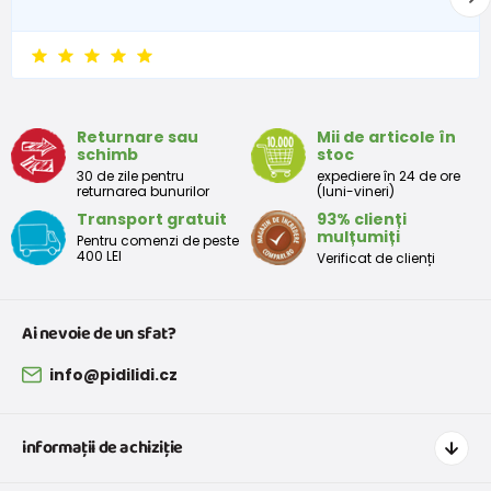
Returnare sau
Mii de articole în
schimb
stoc
30 de zile pentru
expediere în 24 de ore
returnarea bunurilor
(luni-vineri)
Transport gratuit
93% clienți
mulțumiți
Pentru comenzi de peste
400 LEI
Verificat de clienți
Ai nevoie de un sfat?
info@pidilidi.cz
informații de achiziție
Cum să cumpărați