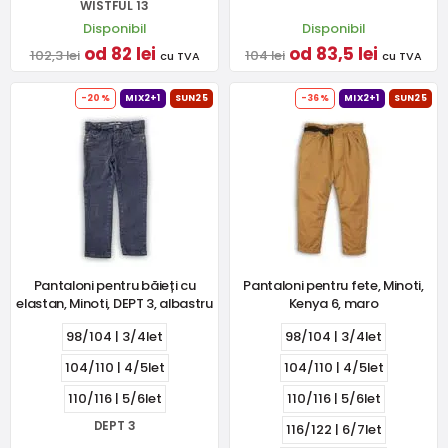
WISTFUL 13
Disponibil
Disponibil
od 82 lei
od 83,5 lei
102,3 lei
104 lei
cu TVA
cu TVA
-20%
MIX2+1
SUN25
-36%
MIX2+1
SUN25
Pantaloni pentru băieți cu
Pantaloni pentru fete, Minoti,
elastan, Minoti, DEPT 3, albastru
Kenya 6, maro
98/104 | 3/4let
98/104 | 3/4let
104/110 | 4/5let
104/110 | 4/5let
110/116 | 5/6let
110/116 | 5/6let
DEPT 3
116/122 | 6/7let