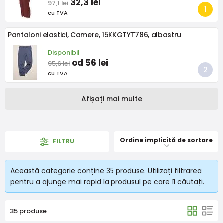
32,3 lei
97,1 lei
cu TVA
Pantaloni elastici, Camere, 15KKGTYT786, albastru
Disponibil
od 56 lei
95,6 lei
cu TVA
Afișați mai multe
Ordine implicită de sortare
FILTRU
Această categorie conține 35 produse. Utilizați filtrarea
pentru a ajunge mai rapid la produsul pe care îl căutați.
35 produse