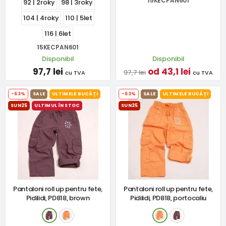
15KECPAN601
92 | 2roky
98 | 3roky
104 | 4roky
110 | 5let
116 | 6let
15KECPAN601
Disponibil
Disponibil
97,7 lei
od 43,1 lei
97,7 lei
cu TVA
cu TVA
-63%
SALE
ULTIMELE BUCĂȚI
-63%
SALE
ULTIMELE BUCĂȚI
SUN25
ULTIMUL ÎN STOC
SUN25
Pantaloni roll up pentru fete,
Pantaloni roll up pentru fete,
Pidilidi, PD818, brown
Pidilidi, PD818, portocaliu