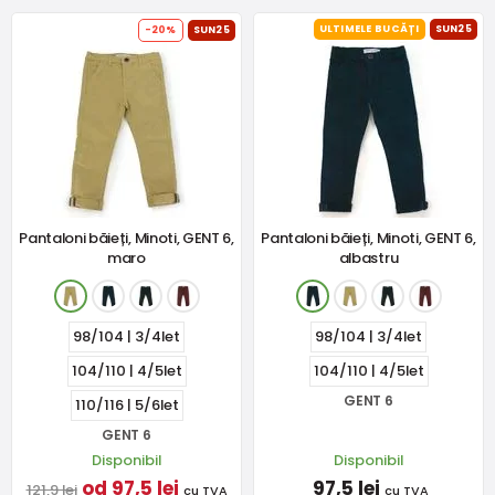
ULTIMELE BUCĂȚI
SUN25
-20%
SUN25
Pantaloni băieți, Minoti, GENT 6,
Pantaloni băieți, Minoti, GENT 6,
maro
albastru
98/104 | 3/4let
98/104 | 3/4let
104/110 | 4/5let
104/110 | 4/5let
GENT 6
110/116 | 5/6let
GENT 6
Disponibil
Disponibil
od 97,5 lei
97,5 lei
121,9 lei
cu TVA
cu TVA