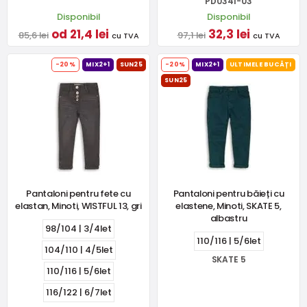
PD0341-03
Disponibil
Disponibil
od 21,4 lei
32,3 lei
85,6 lei
97,1 lei
cu TVA
cu TVA
-20%
MIX2+1
SUN25
-20%
MIX2+1
ULTIMELE BUCĂȚI
SUN25
Pantaloni pentru fete cu
Pantaloni pentru băieți cu
elastan, Minoti, WISTFUL 13, gri
elastene, Minoti, SKATE 5,
albastru
98/104 | 3/4let
110/116 | 5/6let
104/110 | 4/5let
SKATE 5
110/116 | 5/6let
116/122 | 6/7let