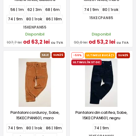
56 | 1m
62 | 3m
68 | 6m
74 | 9m
80 | 1rok
15KECPAN85
74 | 9m
80 | 1rok
86 | 18m
15KENPAN55
Disponibil
Disponibil
od 63,2 lei
od 53,2 lei
107,7 lei
90,8 lei
cu TVA
cu TVA
SALE
SUN25
-56%
ULTIMELE BUCĂȚI
SUN25
ULTIMUL ÎN STOC
Pantaloni corduroy, Sobe,
Pantaloni din catifea, Sobe,
15KECPAN601, maro
15KECPAN601, negru
74 | 9m
80 | 1rok
86 | 18m
74 | 9m