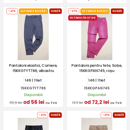
-41%
ULTIMELE BUCĂȚI
SUN25
-41%
ULTIMELE BUCĂȚI
SUN25
ULTIMUL ÎN STOC
Pantaloni elastici, Camere,
Pantaloni pentru fete, Sobe,
15KKGTYT786, albastru
15KKGPAN745, roșu
146 | 11let
146 | 11let
15KKGTYT786
15KKGPAN745
Disponibil
Disponibil
od 56 lei
od 72,2 lei
95,6 lei
123 lei
cu TVA
cu TVA
-41%
SUN25
-41%
SUN25