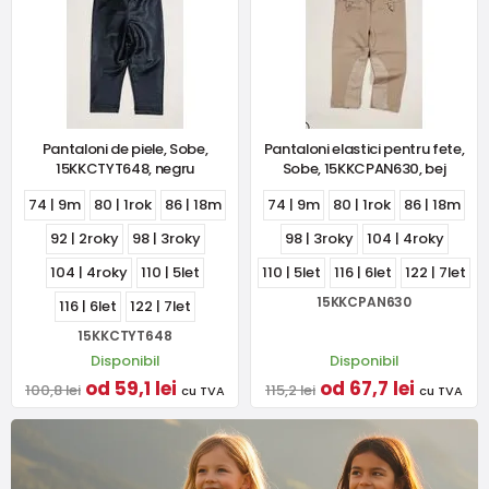
Pantaloni de piele, Sobe,
Pantaloni elastici pentru fete,
15KKCTYT648, negru
Sobe, 15KKCPAN630, bej
74 | 9m
80 | 1rok
86 | 18m
74 | 9m
80 | 1rok
86 | 18m
92 | 2roky
98 | 3roky
98 | 3roky
104 | 4roky
104 | 4roky
110 | 5let
110 | 5let
116 | 6let
122 | 7let
15KKCPAN630
116 | 6let
122 | 7let
15KKCTYT648
Disponibil
Disponibil
od 59,1 lei
od 67,7 lei
100,8 lei
115,2 lei
cu TVA
cu TVA