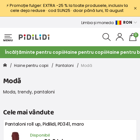
⚡ Promoție fulger: EXTRA −25 % la toate produsele, inclusiv la
cele deja reduse · cod SUN25 · doar până luni, 10 august
RON
Limba și moneda
0
MENIU
Încălțăminte pentru copii
Haine pentru copii
Haine pentru b
Haine pentru copii
Pantaloni
Modă
Modă
Moda, trendy, pantaloni
Cele mai vândute
Pantaloni roll up, Pidilidi, PD341, maro
Disponibil