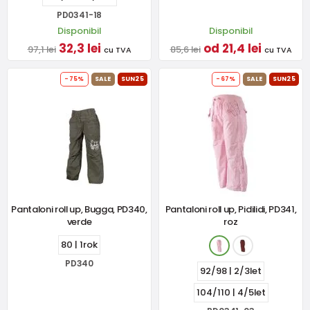
PD0341-18
Disponibil
Disponibil
32,3 lei
od 21,4 lei
97,1 lei
85,6 lei
cu TVA
cu TVA
-75%
SALE
SUN25
-67%
SALE
SUN25
Pantaloni roll up, Bugga, PD340,
Pantaloni roll up, Pidilidi, PD341,
verde
roz
80 | 1rok
PD340
92/98 | 2/3let
104/110 | 4/5let