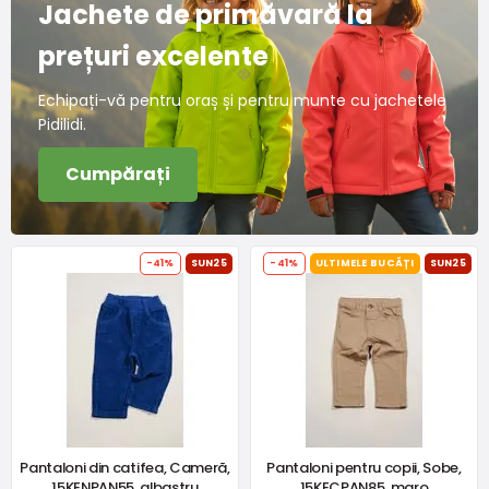
Jachete de primăvară la
prețuri excelente
Echipați-vă pentru oraș și pentru munte cu jachetele
Pidilidi.
Cumpărați
-41%
SUN25
-41%
ULTIMELE BUCĂȚI
SUN25
Pantaloni din catifea, Cameră,
Pantaloni pentru copii, Sobe,
15KENPAN55, albastru
15KECPAN85, maro