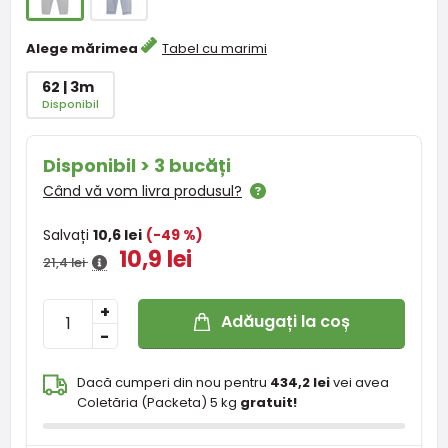
Alege mărimea
Tabel cu marimi
62 | 3m
Disponibil
Disponibil > 3 bucăți
Când vă vom livra produsul?
Salvați
10,6 lei
(-49 %)
10,9 lei
21,4 lei
+
Adăugați la coș
-
Dacă cumperi din nou pentru
434,2 lei
vei avea
Coletăria (Packeta) 5 kg
gratuit!