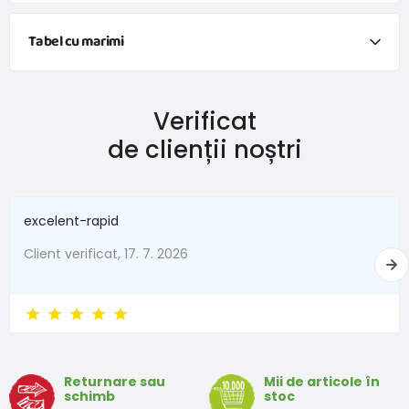
Tabel cu marimi
Îmbrăcăminte
Verificat
Dimensiune
Vârsta
Înălțime (cm)
de clienții noștri
50
0-1 lună
do 50
56
1-2 lună
51 - 56
excelent-rapid
62
2-3 lună
57 - 62
Client verificat, 17. 7. 2026
68
4-6 lună
63 - 68
74
6-9 lună
69 - 74
80
9-12 lună
75 - 80
Returnare sau
Mii de articole în
86
12-18 lună
81 - 86
schimb
stoc