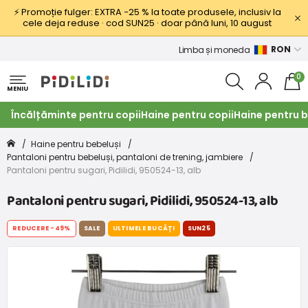
⚡ Promoție fulger: EXTRA −25 % la toate produsele, inclusiv la
cele deja reduse · cod SUN25 · doar până luni, 10 august
RON
Limba și moneda
0
MENIU
Încălțăminte pentru copii
Haine pentru copii
Haine pentru b
Haine pentru bebeluși
Pantaloni pentru bebeluși, pantaloni de trening, jambiere
Pantaloni pentru sugari, Pidilidi, 950524-13, alb
Pantaloni pentru sugari, Pidilidi, 950524-13, alb
REDUCERE
-49%
SALE
ULTIMELE BUCĂȚI
SUN25