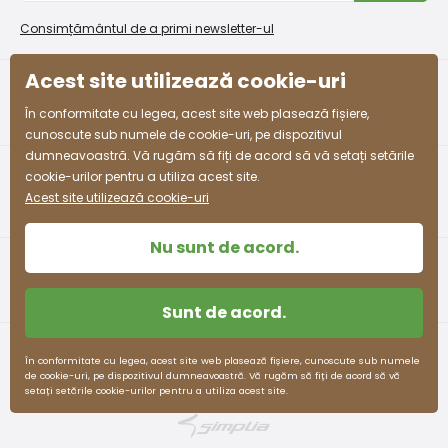
Condiții de promovare și coduri de reducere
158
12-13 ani
153 - 158
Program de afiliere
Consimțământul de a primi newsletter-ul
Colectarea bunurilor
164
13-14 ani
159 - 164
Acest site utilizează cookie-uri
facebook
instagram
În conformitate cu legea, acest site web plasează fișiere,
cunoscute sub numele de cookie-uri, pe dispozitivul
dumneavoastră. Vă rugăm să fiți de acord să vă setați setările
cookie-urilor pentru a utiliza acest site.
Acest site utilizează cookie-uri
Nu sunt de acord.
Sunt de acord.
Termeni și condiții
Protecția datelor cu caracter personal
În conformitate cu legea, acest site web plasează fișiere, cunoscute sub numele
de cookie-uri, pe dispozitivul dumneavoastră. Vă rugăm să fiți de acord să vă
pidilidi.cz © 2026. Webdesign
Litvanyi.sk
.
setați setările cookie-urilor pentru a utiliza acest site.
E-shop creat