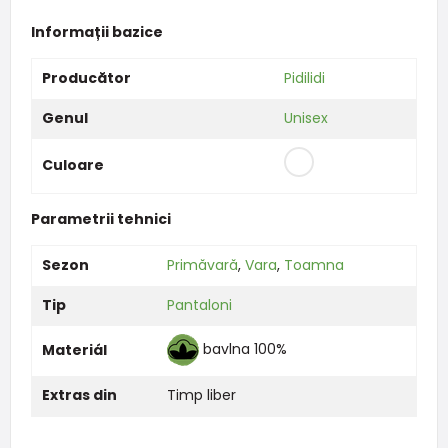
Informații bazice
Producător
Pidilidi
Genul
Unisex
Culoare
Parametrii tehnici
Sezon
Primăvară
,
Vara
,
Toamna
Tip
Pantaloni
bavlna 100%
Materiál
Extras din
Timp liber