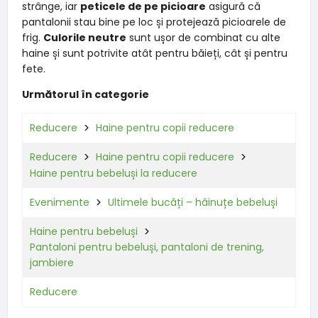
strânge, iar
peticele de pe picioare
asigură că
pantalonii stau bine pe loc și protejează picioarele de
frig.
Culorile neutre
sunt ușor de combinat cu alte
haine și sunt potrivite atât pentru băieți, cât și pentru
fete.
Următorul în categorie
Reducere
Haine pentru copii reducere
Reducere
Haine pentru copii reducere
Haine pentru bebeluși la reducere
Evenimente
Ultimele bucăți – hăinuțe bebeluși
Haine pentru bebeluși
Pantaloni pentru bebeluși, pantaloni de trening,
jambiere
Reducere