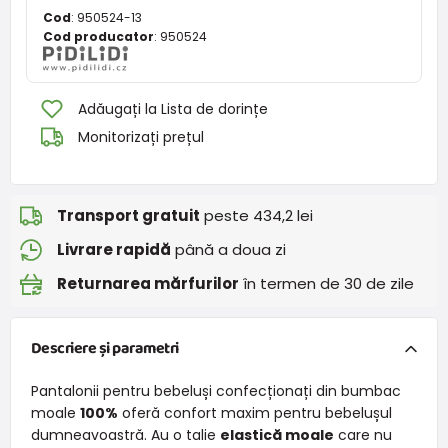
Cod
:
950524-13
Cod producator
:
950524
Adăugați la Lista de dorințe
Monitorizați prețul
Transport gratuit
peste 434,2 lei
Livrare rapidă
până a doua zi
Returnarea mărfurilor
în termen de 30 de zile
Descriere și parametri
Pantalonii pentru bebeluși confecționați din bumbac
moale
100%
oferă confort maxim pentru bebelușul
dumneavoastră. Au o talie
elastică moale
care nu