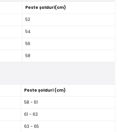
Peste șolduri(cm)
52
54
56
58
Peste șolduri (cm)
58 - 61
61 - 63
63 - 65