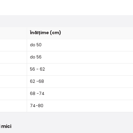
Înălțime (cm)
do 50
do 56
56 - 62
62 -68
68 -74
74-80
 mici