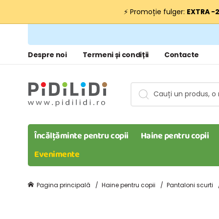
⚡ Promoție fulger:
EXTRA −
Despre noi
Termeni și condiții
Contacte
Încălțăminte pentru copii
Haine pentru copii
Evenimente
Pagina principală
Haine pentru copii
Pantaloni scurti