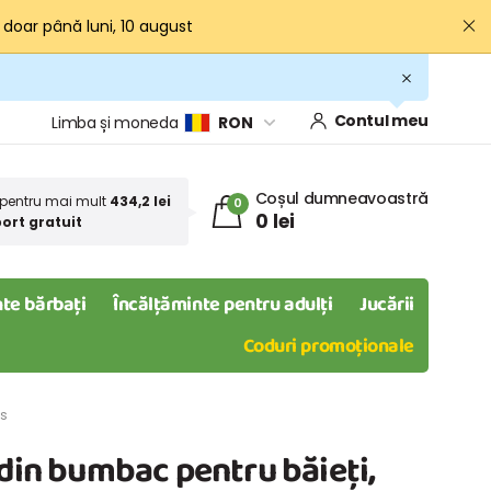
· doar până luni, 10 august
Contul meu
Limba și moneda
RON
Coșul dumneavoastră
pentru mai mult
434,2 lei
0
0 lei
ort gratuit
te bărbați
Încălțăminte pentru adulți
Jucării
Coduri promoționale
is
 din bumbac pentru băieți,