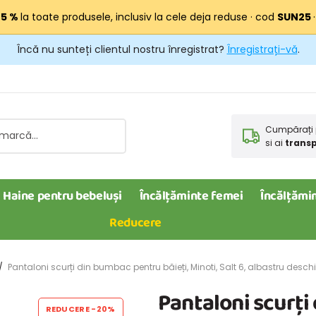
25 %
la toate produsele, inclusiv la cele deja reduse · cod
SUN25
Încă nu sunteți clientul nostru înregistrat?
Înregistrați-vă
.
Cumpărați 
si ai
transp
Haine pentru bebeluși
Încălțăminte femei
Încălțămin
Reducere
Pantaloni scurți din bumbac pentru băieți, Minoti, Salt 6, albastru desch
Pantaloni scurți
REDUCERE
-20%