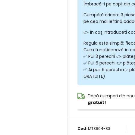
Îmbracă-i pe copii din c
Cumpără oricare 3 piese
pe cea mai ieftină cadou
👉 În coș introduceți co
Regula este simplă: fiec
Cum funcționează în c
✅ Pui 3 perechi 👉 plăte
✅ Pui 6 perechi 👉 plăte
✅ Ai pus 9 perechi 👉 plă
GRATUITE)
Dacă cumperi din nou
gratuit!
Cod
:
MT3604-33