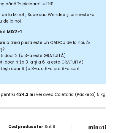
ap până în picioare! 🧢👕👖
 de la Minoti, Sobe sau Wendee și primește-o
 de la noi.
dul:
MIX2+1
are a treia piesă este un CADOU de la noi. 🥳
oș?
ști doar 2 (a 3-a este GRATUITĂ)
ști doar 4 (a 3-a și a 6-a este GRATUITĂ)
tești doar 6 (a 3-a, a 6-a și a 9-a sunt
 pentru
434,2 lei
vei avea Coletăria (Packeta) 5 kg
Cod producator
:
Salt 6