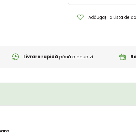
Adăugați la Lista de do
Livrare rapidă
până a doua zi
Re
nare