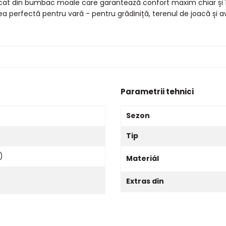
bricat din bumbac moale care garantează confort maxim chiar și în
rea perfectă pentru vară - pentru grădiniță, terenul de joacă și a
Parametrii tehnici
Sezon
Tip
)
Materiál
Extras din