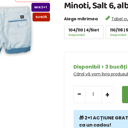
Minoti, Salt 6, a
MIX2+1
SUN25
Alege mărimea
Tabel c
104/110 | 4/5let
110/116 | 
Disponibil
Disponibil
Disponibil > 3 bucăți
Când vă vom livra produsu
-
+
🎁 2+1 ACȚIUNE GRATU
ca un cadou!