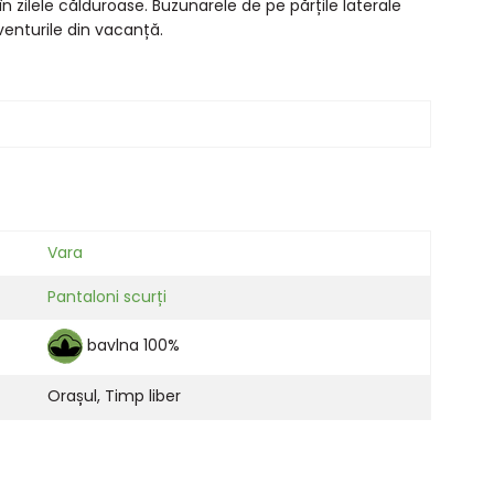
 zilele călduroase. Buzunarele de pe părțile laterale
venturile din vacanță.
Vara
Pantaloni scurți
bavlna 100%
Orașul
,
Timp liber