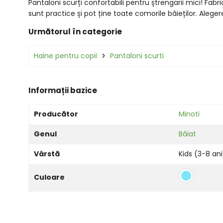
Pantaloni scurți confortabili pentru ștrengarii mici! Fa
sunt practice și pot ține toate comorile băieților. Alege
Următorul în categorie
Haine pentru copii
Pantaloni scurti
Informații bazice
Producător
Minoti
Genul
Băiat
Vârstă
Kids (3-8 ani
Culoare