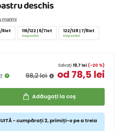
lbastru deschis
u marimi
5/6let
116/122 | 6/7let
122/128 | 7/8let
Disponibil
Disponibil
Salvați
19,7 lei
(-20 %)
od 78,5 lei
98,2 lei
l?
Adăugați la coș
ITĂ - cumpărați 2, primiți-o pe a treia