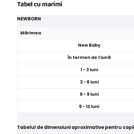
Tabel cu marimi
NEWBORN
Mărimea
New Baby
În termen de 1 lună
1 - 3 luni
3 - 6 luni
6 - 9 luni
9 - 12 luni
Tabelul de dimensiuni aproximative pentru copii