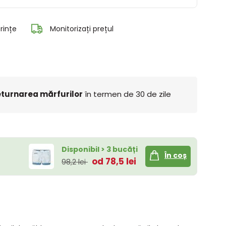
rințe
Monitorizați prețul
turnarea mărfurilor
în termen de 30 de zile
Disponibil > 3 bucăți
În coș
od 78,5 lei
98,2 lei