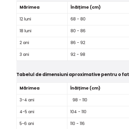
Mărimea
Înălțime (cm)
12 luni
68 - 80
18 luni
80 - 86
2 ani
86 - 92
3 ani
92 - 98
Tabelul de dimensiuni aproximative pentru o fa
Mărimea
Înălțime (cm)
3-4 ani
98 - 110
4-5 ani
104 - 110
5-6 ani
110 - 116