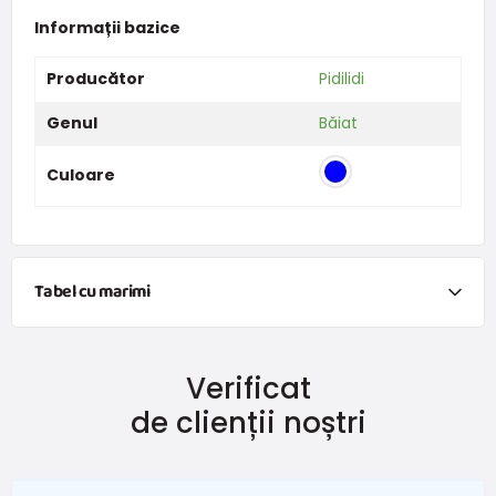
Informații bazice
Producător
Pidilidi
Genul
Băiat
Culoare
Tabel cu marimi
Îmbrăcăminte
Verificat
Dimensiune
Vârsta
Înălțime (cm)
de clienții noștri
50
0-1 lună
do 50
56
1-2 lună
51 - 56