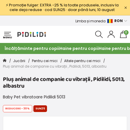
⚡ Promoție fulger: EXTRA −25 % la toate produsele, inclusiv la
cele deja reduse · cod SUN25 · doar până luni, 10 august
RON
Limba și moneda
0
MENIU
Încălțăminte pentru copii
Haine pentru copii
Haine pentru b
Jucării
Pentru cei mici
Altele pentru cei mici
Pluș animal de companie cu vibrații , Pidilidi, 5013, albastru
Pluș animal de companie cu vibrații , Pidilidi, 5013,
albastru
Baby Pet vibratoare Pidilidi 5013
REDUCERE
-30%
SUN25