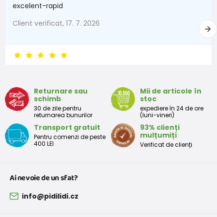
excelent-rapid
62
2-3 lună
57 - 62
Client verificat, 17. 7. 2026
68
4-6 lună
63 - 68
74
6-9 lună
69 - 74
80
9-12 lună
75 - 80
Returnare sau
Mii de articole în
86
12-18 lună
81 - 86
schimb
stoc
30 de zile pentru
expediere în 24 de ore
92
18-24 lună
87 - 92
returnarea bunurilor
(luni-vineri)
Transport gratuit
93% clienți
98
2-3 ani
93 - 98
mulțumiți
Pentru comenzi de peste
400 LEI
Verificat de clienți
104
3-4 ani
99 - 104
110
4-5 ani
105 - 111
Ai nevoie de un sfat?
116
5-6 ani
112 - 116
info@pidilidi.cz
122
6-7 ani
117 - 122