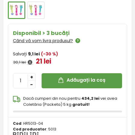
Disponibil > 3 bucăți
Când vă vom livra produsul?
Salvați
9,1 lei
(-30 %)
21 lei
30,1 lei
+
Adăugați la coș
-
Dacă cumperi din nou pentru
434,2 lei
vei avea
Coletăria (Packeta) 5 kg
gratuit!
Cod
:
HR5013-04
Cod producator
:
5013