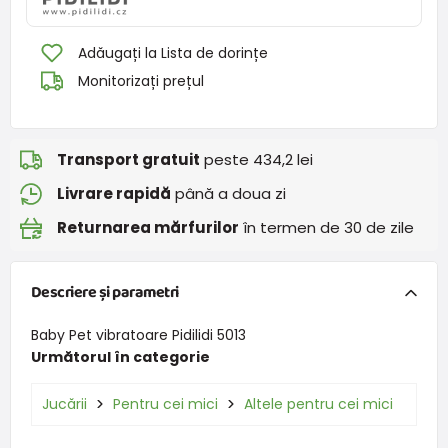
Adăugați la Lista de dorințe
Monitorizați prețul
Transport gratuit
peste 434,2 lei
Livrare rapidă
până a doua zi
Returnarea mărfurilor
în termen de 30 de zile
Descriere și parametri
Baby Pet vibratoare Pidilidi 5013
Următorul în categorie
Jucării
Pentru cei mici
Altele pentru cei mici