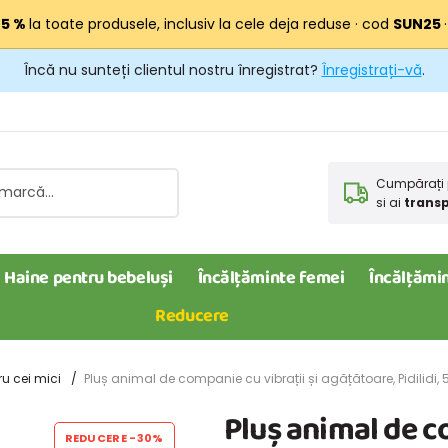
25 %
la toate produsele, inclusiv la cele deja reduse · cod
SUN25
Încă nu sunteți clientul nostru înregistrat?
Înregistrați-vă
.
Cumpărați 
si ai
transp
Haine pentru bebeluși
Încălțăminte femei
Încălțămin
Reducere
ru cei mici
Pluș animal de companie cu vibrații și agățătoare, Pidilidi, 5
Pluș animal de c
REDUCERE
-30%