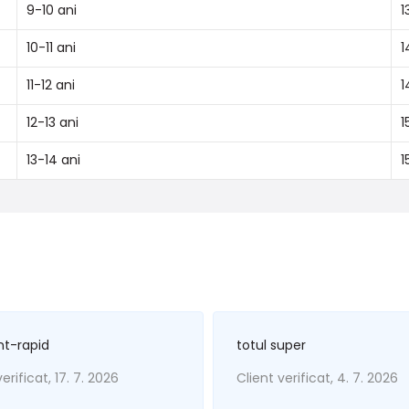
9-10 ani
1
10-11 ani
1
11-12 ani
1
12-13 ani
1
13-14 ani
1
nt-rapid
totul super
erificat, 17. 7. 2026
Client verificat, 4. 7. 2026