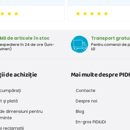
Mii de articole în stoc
Transport gratu
expediere în 24 de ore (luni-
Pentru comenzi de 
vineri)
LEI
ii de achiziție
Mai multe despre PIDI
cumpărați
Contacte
 și plată
Despre noi
 de dimensiuni pentru
Blog
minte
En-gros PiDiLiDi
și reclamații