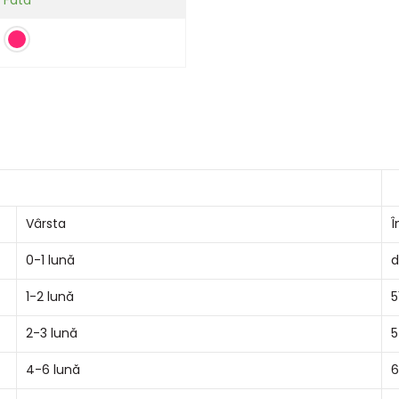
Vârsta
Î
0-1 lună
d
1-2 lună
5
2-3 lună
5
4-6 lună
6