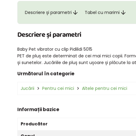
Descriere și parametri
Tabel cu marimi
Descriere și parametri
Baby Pet vibrator cu clip Pidilidi 5015
PET de pluș este determinat de cei mai mici copii. Forme
și sunetelor. Jucăriile de pluș sunt ușoare și plăcute la a
Următorul în categorie
Jucării
Pentru cei mici
Altele pentru cei mici
Informații bazice
Producător
Genul