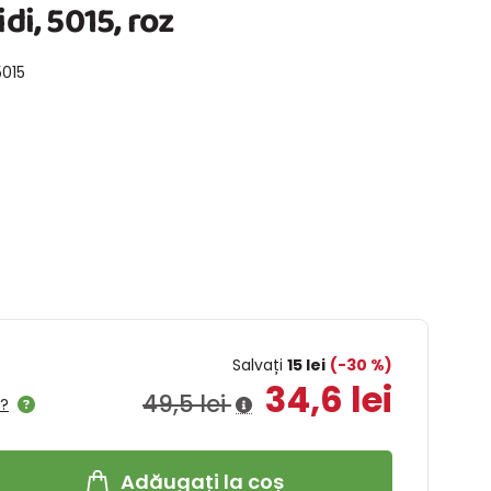
di, 5015, roz
5015
Salvați
15 lei
(-30 %)
34,6 lei
49,5 lei
l?
Adăugați la coș