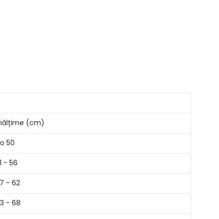
nălțime (cm)
o 50
1 - 56
7 - 62
3 - 68