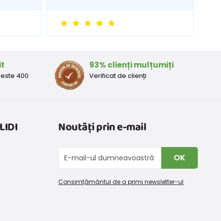
it
93% clienți mulțumiți
peste 400
Verificat de clienți
LIDI
Noutăți prin e-mail
OK
Consimțământul de a primi newsletter-ul