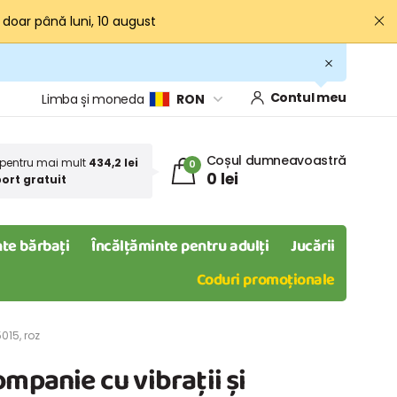
· doar până luni, 10 august
Contul meu
Limba și moneda
RON
Coșul dumneavoastră
pentru mai mult
434,2 lei
0
0 lei
ort gratuit
te bărbați
Încălțăminte pentru adulți
Jucării
Coduri promoționale
015, roz
ompanie cu vibrații și