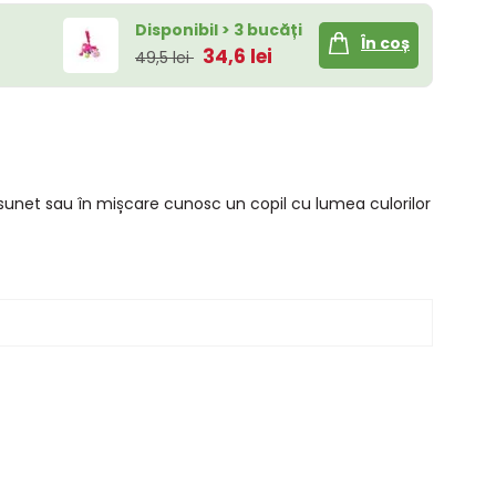
Disponibil > 3 bucăți
În coș
34,6 lei
49,5 lei
e sunet sau în mișcare cunosc un copil cu lumea culorilor