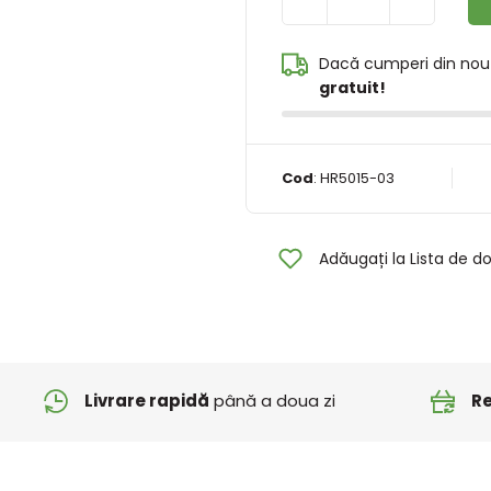
Dacă cumperi din nou
gratuit!
Cod
:
HR5015-03
Adăugați la Lista de do
Livrare rapidă
până a doua zi
Re