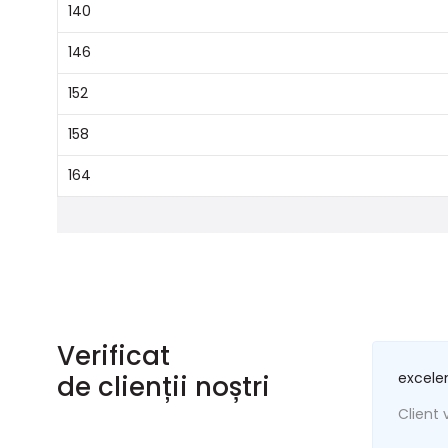
140
146
152
158
164
Verificat
excele
de clienții noștri
Client v