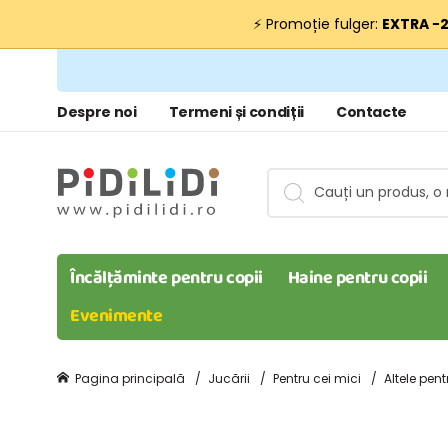
⚡ Promoție fulger:
EXTRA −
Despre noi
Termeni și condiții
Contacte
Încălțăminte pentru copii
Haine pentru copii
Evenimente
Pagina principală
Jucării
Pentru cei mici
Altele pent