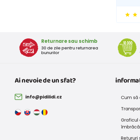
Returnare sau schimb
30 de zile pentru returnarea
bunurilor
Ai nevoie de un sfat?
informaț
info@pidilidi.cz
Cum să 
Transport
Graficul
îmbrăcă
Retururi 