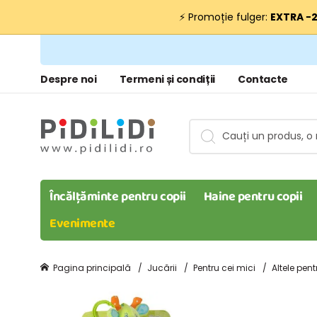
⚡ Promoție fulger:
EXTRA −
Despre noi
Termeni și condiții
Contacte
Încălțăminte pentru copii
Haine pentru copii
Evenimente
Pagina principală
Jucării
Pentru cei mici
Altele pent