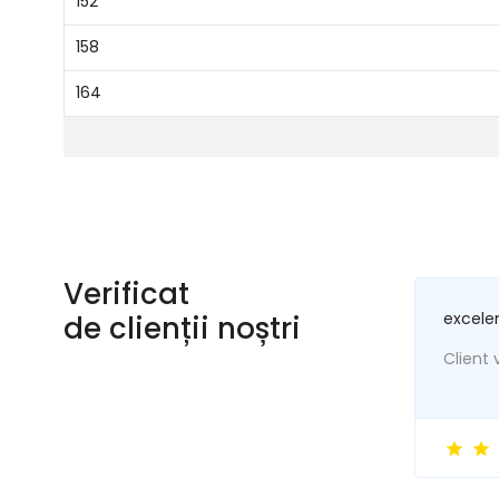
152
158
164
Verificat
excele
de clienții noștri
Client v