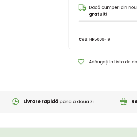
Dacă cumperi din nou
gratuit!
Cod
:
HR5006-19
Adăugați la Lista de do
Livrare rapidă
până a doua zi
Re