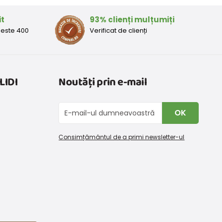
it
93% clienți mulțumiți
peste 400
Verificat de clienți
LIDI
Noutăți prin e-mail
OK
Consimțământul de a primi newsletter-ul