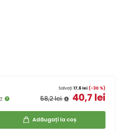
Salvați
17,6 lei
(-30 %)
40,7 lei
58,2 lei
l?
Adăugați la coș