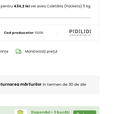
 pentru
434,2 lei
vei avea Coletăria (Packeta) 5 kg
Cod producator
:
5006
rințe
Monitorizați prețul
turnarea mărfurilor
în termen de 30 de zile
Disponibil > 3 bucăți