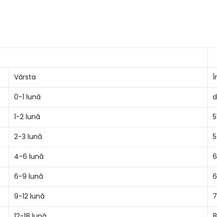
Vârsta
Î
0-1 lună
d
1-2 lună
5
2-3 lună
5
4-6 lună
6
6-9 lună
6
9-12 lună
7
12-18 lună
8