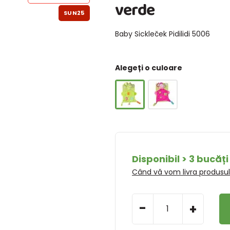
verde
SUN25
Baby Sickleček Pidilidi 5006
Alegeți o culoare
Disponibil > 3 bucăți
Când vă vom livra produsu
-
+