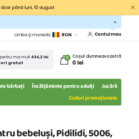
· doar până luni, 10 august
Contul meu
Limba și moneda
RON
Coșul dumneavoastră
pentru mai mult
434,2 lei
0
0 lei
ort gratuit
te bărbați
Încălțăminte pentru adulți
Jucării
Coduri promoționale
tru bebeluși, Pidilidi, 5006,