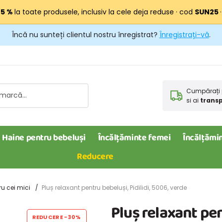
25 %
la toate produsele, inclusiv la cele deja reduse · cod
SUN25
Încă nu sunteți clientul nostru înregistrat?
Înregistrați-vă
.
Cumpărați 
si ai
transp
Haine pentru bebeluși
Încălțăminte femei
Încălțămin
Reducere
ru cei mici
Pluș relaxant pentru bebeluși, Pidilidi, 5006, verde
Pluș relaxant pen
REDUCERE
-30%