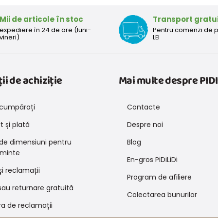
Mii de articole în stoc
Transport gratu
expediere în 24 de ore (luni-
Pentru comenzi de 
vineri)
LEI
ii de achiziție
Mai multe despre PIDI
cumpărați
Contacte
 și plată
Despre noi
 de dimensiuni pentru
Blog
minte
En-gros PiDiLiDi
și reclamații
Program de afiliere
au returnare gratuită
Colectarea bunurilor
a de reclamații