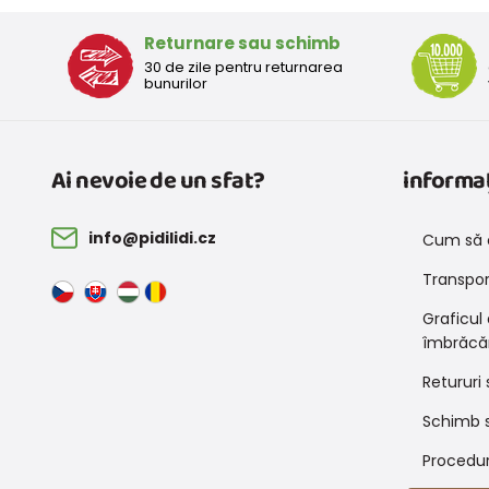
Returnare sau schimb
30 de zile pentru returnarea
bunurilor
Ai nevoie de un sfat?
informaț
info@pidilidi.cz
Cum să 
Transport
Graficul
îmbrăcă
Retururi 
Schimb s
Procedur