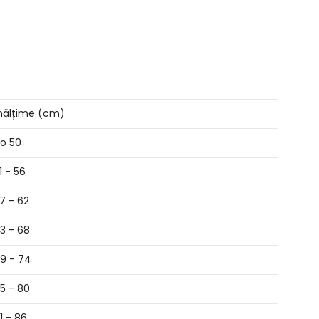
nălțime (cm)
o 50
1 - 56
7 - 62
3 - 68
9 - 74
5 - 80
1 - 86