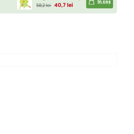
În coș
40,7 lei
58,2 lei