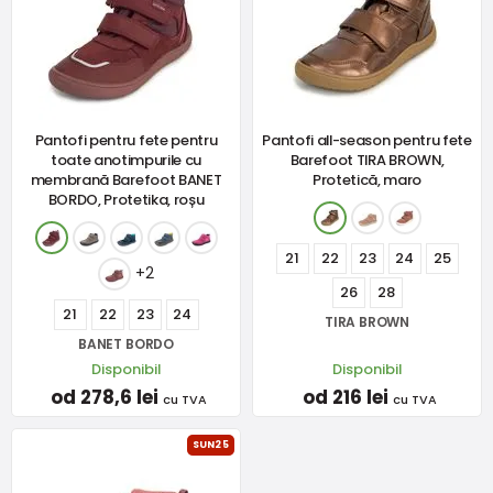
Pantofi pentru fete pentru
Pantofi all-season pentru fete
toate anotimpurile cu
Barefoot TIRA BROWN,
membrană Barefoot BANET
Protetică, maro
BORDO, Protetika, roșu
21
22
23
24
25
+2
26
28
21
22
23
24
TIRA BROWN
BANET BORDO
Disponibil
Disponibil
od 278,6 lei
od 216 lei
cu TVA
cu TVA
SUN25