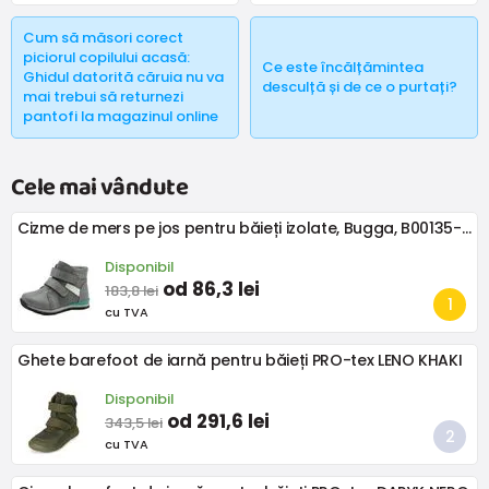
Cum să măsori corect
piciorul copilului acasă:
Ce este încălțămintea
Ghidul datorită căruia nu va
desculță și de ce o purtați?
mai trebui să returnezi
pantofi la magazinul online
Cele mai vândute
Cizme de mers pe jos pentru băieți izolate, Bugga, B00135-09, gri
Disponibil
od 86,3 lei
183,8 lei
cu TVA
Ghete barefoot de iarnă pentru băieți PRO-tex LENO KHAKI
Disponibil
od 291,6 lei
343,5 lei
cu TVA