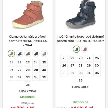
Cizme de iarnă barefoot
Încălțăminte barefoot de iarnă
pentru fete PRO-tex BEKA
pentru fete PRO-tex LORA GREY
KORAL
21
22
23
24
25
21
22
23
24
25
26
27
28
29
30
26
27
28
29
30
31
32
33
34
35
31
32
33
34
35
36
36
LORA GREY
BEKA KORAL
Disponibil
Disponibil
356,4 lei