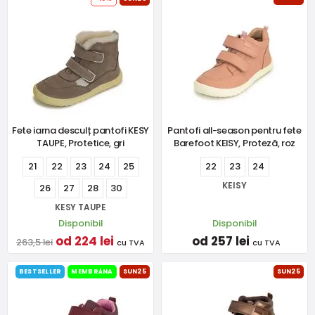
Fete iarna desculț pantofi KESY
Pantofi all-season pentru fete
TAUPE, Protetice, gri
Barefoot KEISY, Proteză, roz
21
22
23
24
25
22
23
24
KEISY
26
27
28
30
KESY TAUPE
Disponibil
Disponibil
od 224 lei
od 257 lei
263,5 lei
cu TVA
cu TVA
BESTSELLER
MEMBRÁNA
SUN25
SUN25