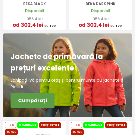
BEKA BLACK
BEKA DARK PINK
Disponibil
Disponibil
356,4 lei
356,4 lei
od 302,4 lei
od 302,4 lei
cu TVA
cu TVA
Jachete de primăvară la
prețuri excelente
Echipați-vă pentru oraș și pentru munte cu jachetele
Pidilidi.
Cumpărați
-15%
MEMBRÁNA
PREȚ EXTRA
-15%
MEMBRÁNA
PREȚ EXTRA
SUN25
SUN25