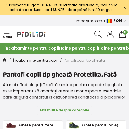
⚡ Promoție fulger: EXTRA −25 % la toate produsele, inclusiv la
cele deja reduse · cod SUN25 · doar până luni, 10 august
RON
Limba și moneda
0
MENIU
Încălțăminte pentru copii
Haine pentru copii
Haine pentru b
Încălțăminte pentru copii
Pantofi copii tip gheată
Pantofi copii tip gheată Protetika, Fată
Atunci când alegeți încălțămintea pentru copii de tip ghete,
este important să acordați atenție unor aspecte esențiale
care asigură confortul și dezvoltarea sănătoasă a picioarelor
celor mici. Iată câteva recomandări care vă pot ajuta în
procesul de selecție:
Mai multe despre categorie
Ghete pentru fete
Ghete pentru băieți