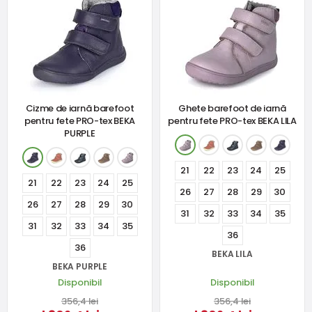
Cizme de iarnă barefoot
Ghete barefoot de iarnă
pentru fete PRO-tex BEKA
pentru fete PRO-tex BEKA LILA
PURPLE
21
22
23
24
25
21
22
23
24
25
26
27
28
29
30
26
27
28
29
30
31
32
33
34
35
31
32
33
34
35
36
36
BEKA LILA
BEKA PURPLE
Disponibil
Disponibil
356,4 lei
356,4 lei