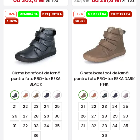
od 302,4 lei
od 291,6 lei
343,5 lei
cu TVA
cu TVA
-15%
MEMBRÁNA
PREȚ EXTRA
-15%
MEMBRÁNA
PREȚ EXTRA
SUN25
SUN25
Cizme barefoot de iarnă
Ghete barefoot de iarnă
pentru fete PRO-tex BEKA
pentru fete PRO-tex BEKA DARK
BLACK
PINK
21
22
23
24
25
21
22
23
24
25
26
27
28
29
30
26
27
28
29
30
31
32
33
34
35
31
32
33
34
35
36
36