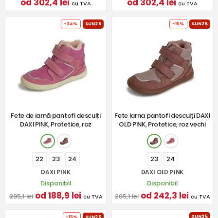
od 302,4 lei
od 302,4 lei
cu TVA
cu TVA
-34%
SUN25
-15%
SUN25
Fete de iarnă pantofi desculți
Fete iarna pantofi desculți DAXI
DAXI PINK, Protetice, roz
OLD PINK, Protetice, roz vechi
22
23
24
23
24
DAXI PINK
DAXI OLD PINK
Disponibil
Disponibil
od 188,9 lei
od 242,3 lei
285,1 lei
285,1 lei
cu TVA
cu TVA
SUN25
-15%
SUN25