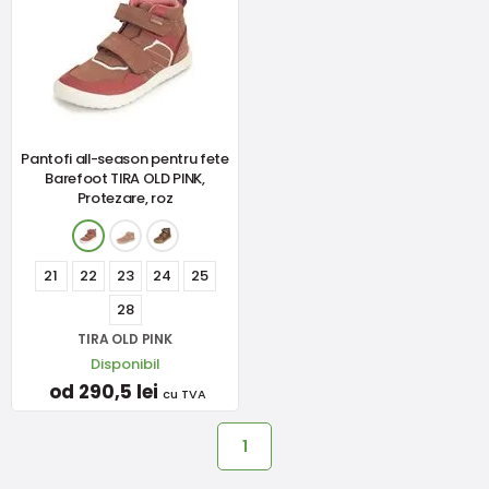
Pantofi all-season pentru fete
Barefoot TIRA OLD PINK,
Protezare, roz
21
22
23
24
25
28
TIRA OLD PINK
Disponibil
od 290,5 lei
cu TVA
1