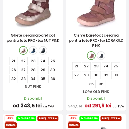
Ghete de iarnă barefoot
Cizme barefoot de iarnă
pentru fete PRO-tex NUT PINK
pentru fete PRO-tex LORA OLD
PINK
21
22
23
24
25
21
22
23
24
25
26
27
28
29
30
27
29
30
32
33
32
33
34
35
36
35
36
NUT PINK
LORA OLD PINK
Disponibil
Disponibil
od 343,5 lei
od 291,6 lei
343,5 lei
cu TVA
cu TVA
-15%
MEMBRÁNA
PREȚ EXTRA
-15%
MEMBRÁNA
PREȚ EXTRA
SUN25
SUN25