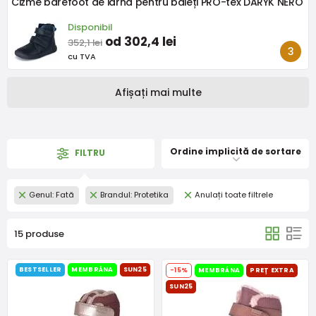
Cizme barefoot de iarnă pentru băieți PRO-tex DARYK NERO
Disponibil
od 302,4 lei
352,1 lei
cu TVA
Afișați mai multe
Ordine implicită de sortare
FILTRU
Genul: Fată
Brandul: Protetika
Anulați toate filtrele
15 produse
BESTSELLER
MEMBRÁNA
SUN25
-15%
MEMBRÁNA
PREȚ EXTRA
SUN25