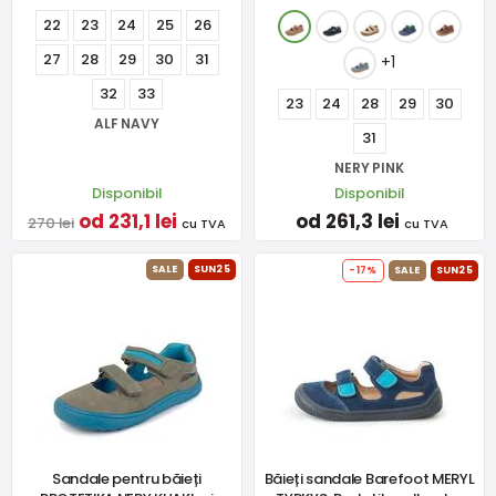
22
23
24
25
26
27
28
29
30
31
+1
32
33
23
24
28
29
30
ALF NAVY
31
NERY PINK
Disponibil
Disponibil
od 231,1 lei
od 261,3 lei
270 lei
cu TVA
cu TVA
SALE
SUN25
-17%
SALE
SUN25
Sandale pentru băieți
Băieți sandale Barefoot MERYL