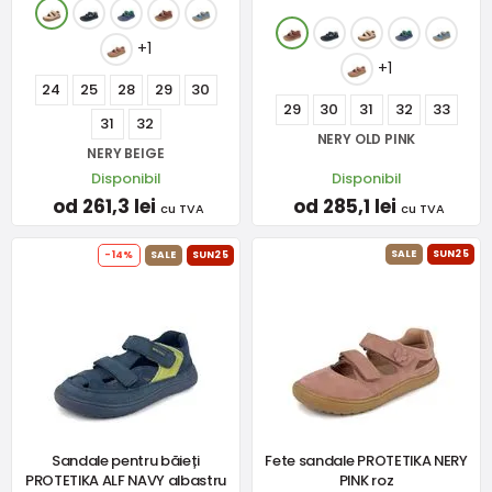
+1
+1
24
25
28
29
30
29
30
31
32
33
31
32
NERY OLD PINK
NERY BEIGE
Disponibil
Disponibil
od 261,3 lei
od 285,1 lei
cu TVA
cu TVA
SALE
SUN25
-14%
SALE
SUN25
Sandale pentru băieți
Fete sandale PROTETIKA NERY
PROTETIKA ALF NAVY albastru
PINK roz