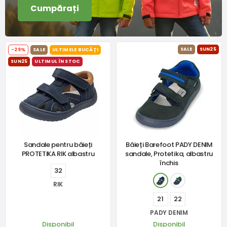
Cumpărați
SALE
SUN25
-29%
SALE
ULTIMELE BUCĂȚI
SUN25
ULTIMUL ÎN STOC
Sandale pentru băieți
Băieți Barefoot PADY DENIM
PROTETIKA RIK albastru
sandale, Protetika, albastru
închis
32
RIK
21
22
PADY DENIM
Disponibil
Disponibil