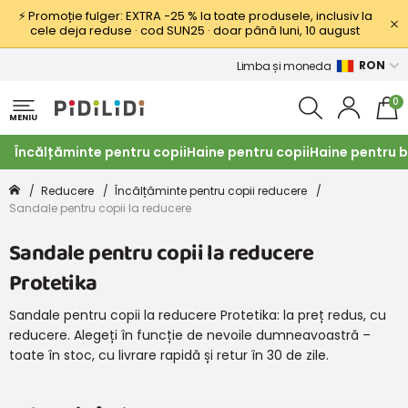
⚡ Promoție fulger: EXTRA −25 % la toate produsele, inclusiv la
cele deja reduse · cod SUN25 · doar până luni, 10 august
RON
Limba și moneda
0
MENIU
Încălțăminte pentru copii
Haine pentru copii
Haine pentru b
Reducere
Încălțăminte pentru copii reducere
Sandale pentru copii la reducere
Sandale pentru copii la reducere
Protetika
Sandale pentru copii la reducere Protetika: la preț redus, cu
reducere. Alegeți în funcție de nevoile dumneavoastră –
toate în stoc, cu livrare rapidă și retur în 30 de zile.