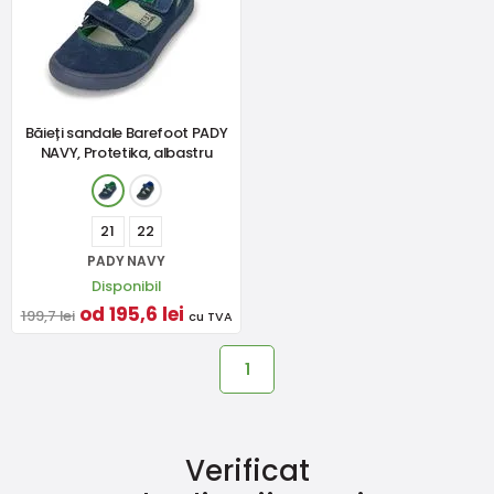
Băieți sandale Barefoot PADY
NAVY, Protetika, albastru
21
22
PADY NAVY
Disponibil
od 195,6 lei
199,7 lei
cu TVA
1
Verificat