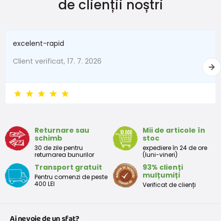
de clienții noștri
excelent-rapid
Client verificat, 17. 7. 2026
Returnare sau
Mii de articole în
schimb
stoc
30 de zile pentru
expediere în 24 de ore
returnarea bunurilor
(luni-vineri)
Transport gratuit
93% clienți
mulțumiți
Pentru comenzi de peste
400 LEI
Verificat de clienți
Ai nevoie de un sfat?