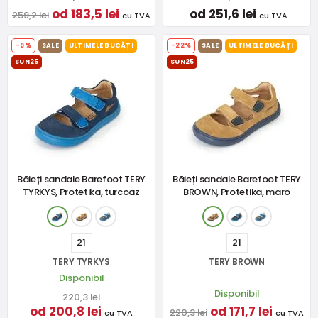
od 183,5 lei
od 251,6 lei
259,2 lei
cu TVA
cu TVA
-9%
SALE
ULTIMELE BUCĂȚI
-22%
SALE
ULTIMELE BUCĂȚI
SUN25
SUN25
Băieți sandale Barefoot TERY
Băieți sandale Barefoot TERY
TYRKYS, Protetika, turcoaz
BROWN, Protetika, maro
21
21
TERY TYRKYS
TERY BROWN
Disponibil
Disponibil
220,3 lei
od 200,8 lei
od 171,7 lei
220,3 lei
cu TVA
cu TVA