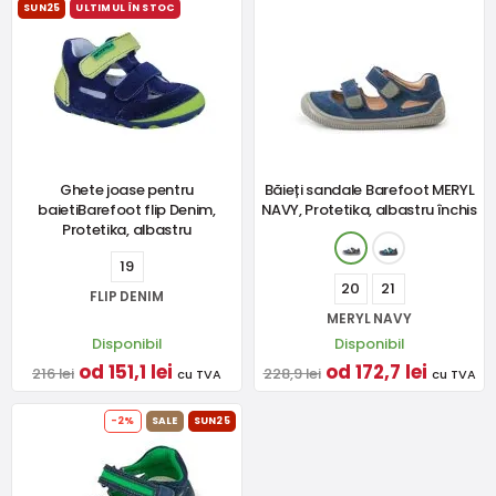
SUN25
ULTIMUL ÎN STOC
Ghete joase pentru
Băieți sandale Barefoot MERYL
baietiBarefoot flip Denim,
NAVY, Protetika, albastru închis
Protetika, albastru
19
20
21
FLIP DENIM
MERYL NAVY
Disponibil
Disponibil
od 151,1 lei
od 172,7 lei
216 lei
228,9 lei
cu TVA
cu TVA
-2%
SALE
SUN25