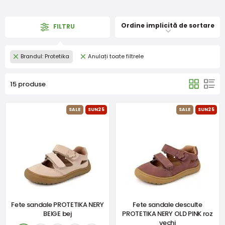
Ordine implicită de sortare
FILTRU
Brandul: Protetika
Anulați toate filtrele
15 produse
SALE
SUN25
SALE
SUN25
Fete sandale PROTETIKA NERY
Fete sandale desculte
BEIGE bej
PROTETIKA NERY OLD PINK roz
vechi