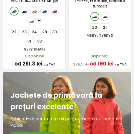
PROTETIKA NERY KHAKI gri
TYRKYS, Protetika, albastru
turcoaz
+1
20
21
22
23
24
28
30
MERYL TYRKYS
31
32
NERY KHAKI
Disponibil
Disponibil
od 261,3 lei
od 190 lei
228,9 lei
cu TVA
cu TVA
Jachete de primăvară la
prețuri excelente
Echipați-vă pentru oraș și pentru munte cu jachetele
Pidilidi.