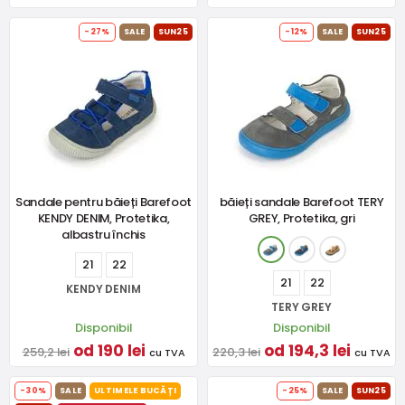
-27%
SALE
SUN25
-12%
SALE
SUN25
Sandale pentru băieți Barefoot
băieți sandale Barefoot TERY
KENDY DENIM, Protetika,
GREY, Protetika, gri
albastru închis
21
22
21
22
KENDY DENIM
TERY GREY
Disponibil
Disponibil
od 190 lei
od 194,3 lei
259,2 lei
220,3 lei
cu TVA
cu TVA
-30%
SALE
ULTIMELE BUCĂȚI
-25%
SALE
SUN25