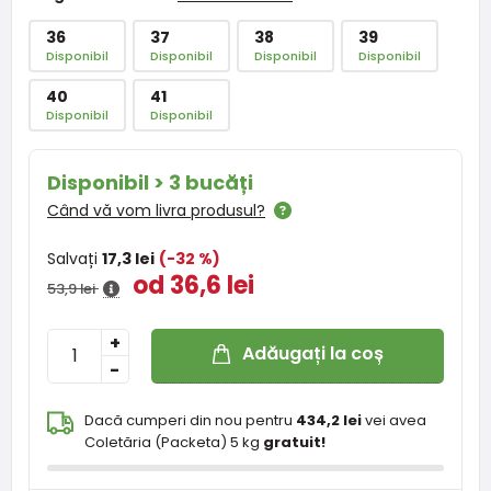
36
37
38
39
Disponibil
Disponibil
Disponibil
Disponibil
40
41
Disponibil
Disponibil
Disponibil > 3 bucăți
Când vă vom livra produsul?
Salvați
17,3 lei
(-32 %)
od 36,6 lei
53,9 lei
+
Adăugați la coș
-
Dacă cumperi din nou pentru
434,2 lei
vei avea
Coletăria (Packeta) 5 kg
gratuit!