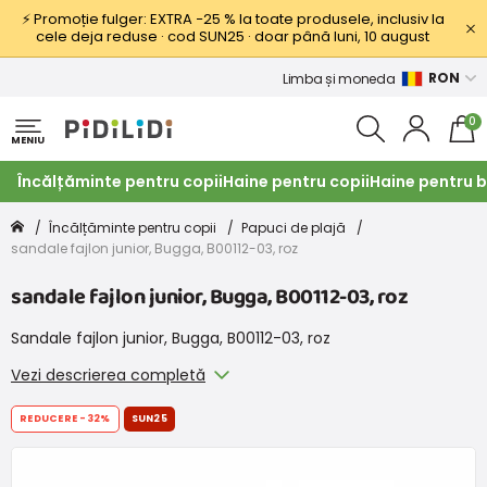
⚡ Promoție fulger: EXTRA −25 % la toate produsele, inclusiv la
cele deja reduse · cod SUN25 · doar până luni, 10 august
RON
Limba și moneda
0
MENIU
Încălțăminte pentru copii
Haine pentru copii
Haine pentru b
Încălțăminte pentru copii
Papuci de plajă
sandale fajlon junior, Bugga, B00112-03, roz
sandale fajlon junior, Bugga, B00112-03, roz
Sandale fajlon junior, Bugga, B00112-03, roz
Vezi descrierea completă
REDUCERE
-32%
SUN25