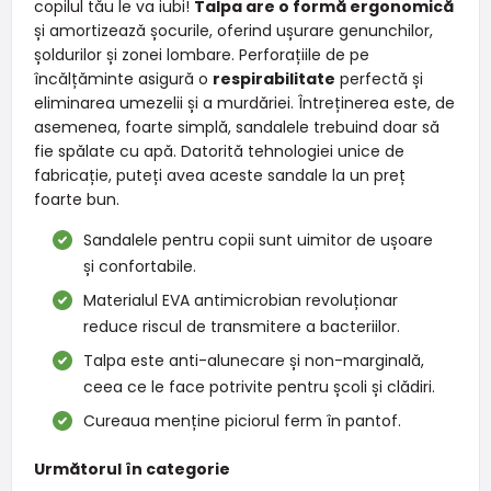
copilul tău le va iubi!
Talpa are o formă ergonomică
și amortizează șocurile, oferind ușurare genunchilor,
șoldurilor și zonei lombare. Perforațiile de pe
încălțăminte asigură o
respirabilitate
perfectă și
eliminarea umezelii și a murdăriei. Întreținerea este, de
asemenea, foarte simplă, sandalele trebuind doar să
fie spălate cu apă. Datorită tehnologiei unice de
fabricație, puteți avea aceste sandale la un preț
foarte bun.
Sandalele pentru copii sunt uimitor de ușoare
și confortabile.
Materialul EVA antimicrobian revoluționar
reduce riscul de transmitere a bacteriilor.
Talpa este anti-alunecare și non-marginală,
ceea ce le face potrivite pentru școli și clădiri.
Cureaua menține piciorul ferm în pantof.
Următorul în categorie