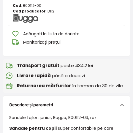
Cod
:
B00112-03
Cod producator
:
B112
Adăugați la Lista de dorințe
Monitorizați prețul
Transport gratuit
peste 434,2 lei
Livrare rapidă
până a doua zi
Returnarea mărfurilor
în termen de 30 de zile
Descriere și parametri
Sandale fajlon junior, Bugga, B00112-03, roz
Sandale pentru copii
super confortabile pe care