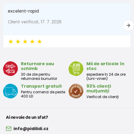
excelent-rapid
Client verificat, 17. 7. 2026
Returnare sau
Mii de articole în
schimb
stoc
30 de zile pentru
expediere în 24 de ore
returnarea bunurilor
(luni-vineri)
Transport gratuit
93% clienți
mulțumiți
Pentru comenzi de peste
400 LEI
Verificat de clienți
Ai nevoie de un sfat?
info@pidilidi.cz