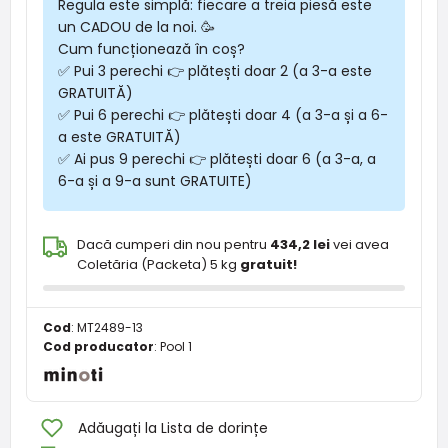
Regula este simplă: fiecare a treia piesă este
un CADOU de la noi. 🥳
Cum funcționează în coș?
✅ Pui 3 perechi 👉 plătești doar 2 (a 3-a este
GRATUITĂ)
✅ Pui 6 perechi 👉 plătești doar 4 (a 3-a și a 6-
a este GRATUITĂ)
✅ Ai pus 9 perechi 👉 plătești doar 6 (a 3-a, a
6-a și a 9-a sunt GRATUITE)
Dacă cumperi din nou pentru
434,2 lei
vei avea
Coletăria (Packeta) 5 kg
gratuit!
Cod
:
MT2489-13
Cod producator
:
Pool 1
Adăugați la Lista de dorințe