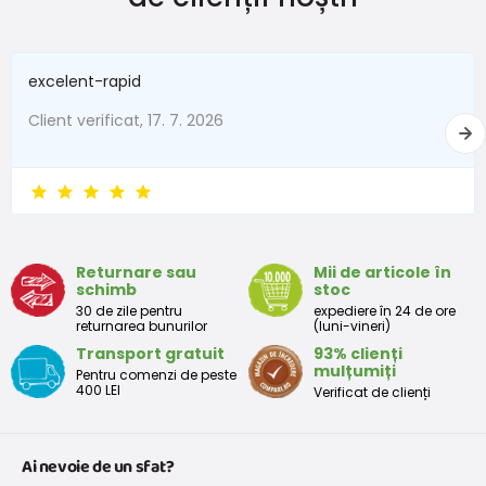
New Baby
do 50
do 3,4
În termen de 1 lună
do 56
do 4,5
excelent-rapid
1 - 3 luni
56 - 62
4,5 - 6
Client verificat, 17. 7. 2026
3 - 6 luni
62 -68
6 - 8
6 - 9 luni
68 -74
8 - 9,5
9 - 12 luni
74-80
9,5 - 11
Returnare sau
Mii de articole în
schimb
stoc
Tabelul de dimensiuni aproximative pentru copii mici
30 de zile pentru
expediere în 24 de ore
returnarea bunurilor
(luni-vineri)
Transport gratuit
93% clienți
Peste
Înălțime
Taliei
Peste
mulțumiți
Pentru comenzi de peste
Mărimea
bust
(cm)
(cm)
șolduri(cm)
400 LEI
Verificat de clienți
(cm)
12 luni
68 - 80
49
47
52
Ai nevoie de un sfat?