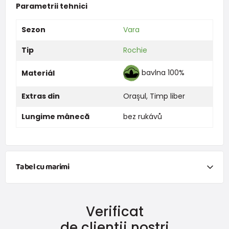
Parametrii tehnici
Sezon
Vara
Tip
Rochie
bavlna 100%
Materiál
Extras din
Orașul
,
Timp liber
Lungime mânecă
bez rukávů
Tabel cu marimi
NEWBORN
Verificat
Mărimea
Înălțime (cm)
Greutate (kg)
de clienții noștri