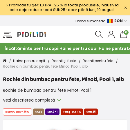
⚡ Promoție fulger: EXTRA −25 % la toate produsele, inclusiv la
cele deja reduse · cod SUN25 · doar până luni, 10 august
RON
Limba și moneda
0
MENIU
Încălțăminte pentru copii
Haine pentru copii
Haine pentru b
Haine pentru copii
Rochii și fuste
Rochii pentru fete
Rochie din bumbac pentru fete, Minoti, Pool 1, alb
Rochie din bumbac pentru fete, Minoti, Pool 1, alb
Rochie de bumbac pentru fete Minoti Pool 1
Vezi descrierea completă
REDUCERE
-36%
SALE
MIX2+1
PREȚ EXTRA
SUN25