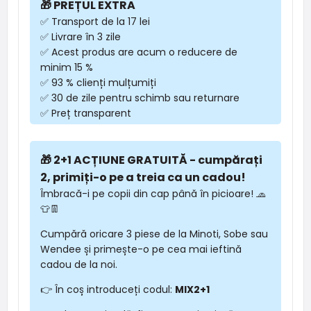
🎁 PREȚUL EXTRA
✅ Transport de la 17 lei
✅ Livrare în 3 zile
✅ Acest produs are acum o reducere de
minim 15 %
✅ 93 % clienți mulțumiți
✅ 30 de zile pentru schimb sau returnare
✅ Preț transparent
🎁 2+1 ACȚIUNE GRATUITĂ - cumpărați
2, primiți-o pe a treia ca un cadou!
Îmbracă-i pe copii din cap până în picioare! 🧢
👕👖
Cumpără oricare 3 piese de la Minoti, Sobe sau
Wendee și primește-o pe cea mai ieftină
cadou de la noi.
👉 În coș introduceți codul:
MIX2+1