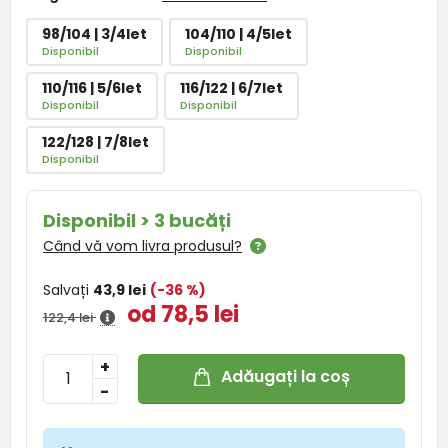
98/104 | 3/4let
104/110 | 4/5let
Disponibil
Disponibil
110/116 | 5/6let
116/122 | 6/7let
Disponibil
Disponibil
122/128 | 7/8let
Disponibil
Disponibil > 3 bucăți
Când vă vom livra produsul?
Salvați
43,9 lei
(-36 %)
od 78,5 lei
122,4 lei
+
Adăugați la coș
-