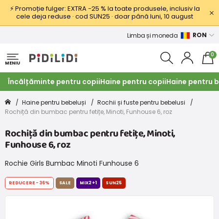
⚡ Promoție fulger: EXTRA −25 % la toate produsele, inclusiv la
cele deja reduse · cod SUN25 · doar până luni, 10 august
RON
Limba și moneda
0
MENIU
Încălțăminte pentru copii
Haine pentru copii
Haine pentru b
Haine pentru bebeluși
Rochii și fuste pentru bebelusi
Rochiță din bumbac pentru fetițe, Minoti, Funhouse 6, roz
Rochiță din bumbac pentru fetițe, Minoti,
Funhouse 6, roz
Rochie Girls Bumbac Minoti Funhouse 6
REDUCERE
-36%
SALE
MIX2+1
SUN25