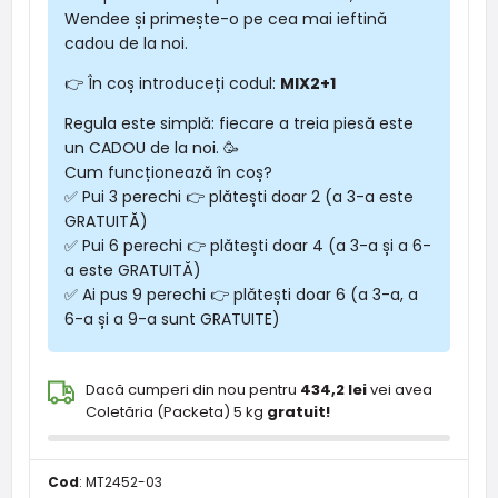
Wendee și primește-o pe cea mai ieftină
cadou de la noi.
👉 În coș introduceți codul:
MIX2+1
Regula este simplă: fiecare a treia piesă este
un CADOU de la noi. 🥳
Cum funcționează în coș?
✅ Pui 3 perechi 👉 plătești doar 2 (a 3-a este
GRATUITĂ)
✅ Pui 6 perechi 👉 plătești doar 4 (a 3-a și a 6-
a este GRATUITĂ)
✅ Ai pus 9 perechi 👉 plătești doar 6 (a 3-a, a
6-a și a 9-a sunt GRATUITE)
Dacă cumperi din nou pentru
434,2 lei
vei avea
Coletăria (Packeta) 5 kg
gratuit!
Cod
:
MT2452-03