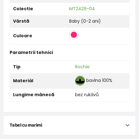
Colectie
MT2429-04
Vârstă
Baby (0-2 ani)
Culoare
Parametrii tehnici
Tip
Rochie
bavlna 100%
Materiál
Lungime mânecă
bez rukávů
Tabel cu marimi
NEWBORN