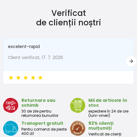
Verificat
Mărimea
Înălțime (cm)
Greutate (kg)
de clienții noștri
New Baby
do 50
do 3,4
În termen de 1 lună
do 56
do 4,5
excelent-rapid
1 - 3 luni
56 - 62
4,5 - 6
Client verificat, 17. 7. 2026
3 - 6 luni
62 -68
6 - 8
6 - 9 luni
68 -74
8 - 9,5
9 - 12 luni
74-80
9,5 - 11
Returnare sau
Mii de articole în
schimb
stoc
Tabelul de dimensiuni aproximative pentru copii mici
30 de zile pentru
expediere în 24 de ore
returnarea bunurilor
(luni-vineri)
Transport gratuit
93% clienți
Peste
Înălțime
Taliei
Peste
mulțumiți
Pentru comenzi de peste
Mărimea
bust
(cm)
(cm)
șolduri(cm)
400 LEI
Verificat de clienți