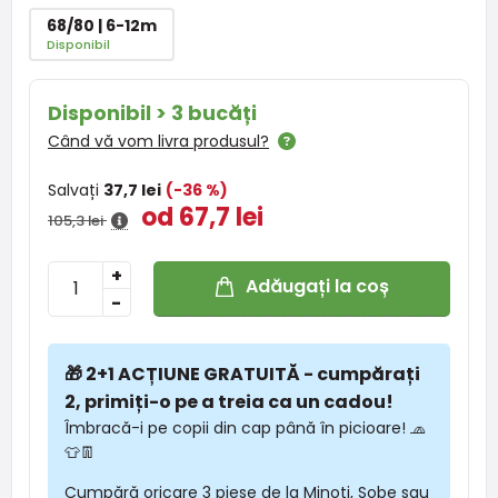
68/80 | 6-12m
Disponibil
Disponibil > 3 bucăți
Când vă vom livra produsul?
Salvați
37,7 lei
(-36 %)
od 67,7 lei
105,3 lei
+
Adăugați la coș
-
🎁 2+1 ACȚIUNE GRATUITĂ - cumpărați
2, primiți-o pe a treia ca un cadou!
Îmbracă-i pe copii din cap până în picioare! 🧢
👕👖
Cumpără oricare 3 piese de la Minoti, Sobe sau