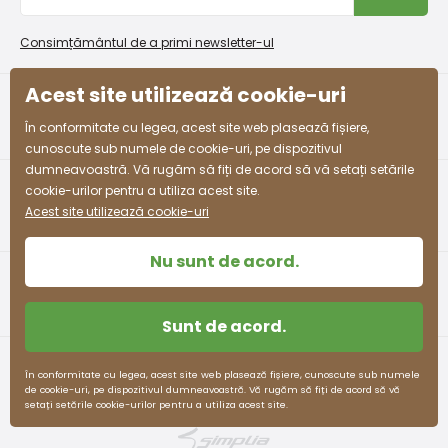
Procedura de reclamații
En-gros PiDiLiDi
53 -
3-4 ani
98 - 110
55 - 57
58 - 61
Condiții de promovare și coduri de reducere
Program de afiliere
54
Consimțământul de a primi newsletter-ul
Colectarea bunurilor
54 -
Acest site utilizează cookie-uri
4-5 ani
104 - 110
57 - 59
61 - 63
55
facebook
instagram
În conformitate cu legea, acest site web plasează fișiere,
55 -
cunoscute sub numele de cookie-uri, pe dispozitivul
5-6 ani
110 - 116
59 - 61
63 - 65
57
dumneavoastră. Vă rugăm să fiți de acord să vă setați setările
cookie-urilor pentru a utiliza acest site.
58 -
Acest site utilizează cookie-uri
7-8 ani
122 - 128
63 - 66
68 - 71
60
Nu sunt de acord.
60 -
8-9 ani
128 - 134
66 - 69
71 - 74
62
Sunt de acord.
62 -
9-10 ani
134 - 140
69 - 72
74 - 77
63
Termeni și condiții
Protecția datelor cu caracter personal
În conformitate cu legea, acest site web plasează fișiere, cunoscute sub numele
de cookie-uri, pe dispozitivul dumneavoastră. Vă rugăm să fiți de acord să vă
63 -
pidilidi.cz © 2026. Webdesign
Litvanyi.sk
.
setați setările cookie-urilor pentru a utiliza acest site.
10-11 ani
140 - 146
72 - 75
77 -80
E-shop creat
64