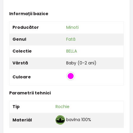
Informații bazice
Producător
Minoti
Genul
Fată
Colectie
BELLA
Vârstă
Baby (0-2 ani)
Culoare
Parametrii tehnici
Tip
Rochie
bavlna 100%
Materiál