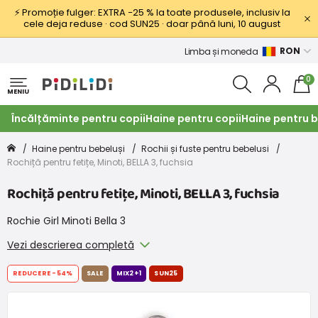
⚡ Promoție fulger: EXTRA −25 % la toate produsele, inclusiv la
cele deja reduse · cod SUN25 · doar până luni, 10 august
RON
Limba și moneda
0
MENIU
Încălțăminte pentru copii
Haine pentru copii
Haine pentru b
Haine pentru bebeluși
Rochii și fuste pentru bebelusi
Rochiță pentru fetițe, Minoti, BELLA 3, fuchsia
Rochiță pentru fetițe, Minoti, BELLA 3, fuchsia
Rochie Girl Minoti Bella 3
Vezi descrierea completă
REDUCERE
-54%
SALE
MIX2+1
SUN25