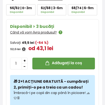
56/62 | 0-3m
62/68 | 3-6m
68/74 | 6-9m
Disponibil
Disponibil
Disponibil
Disponibil > 3 bucăți
Când vă vom livra produsul?
Salvați
49,5 lei
(-54 %)
od 43,1 lei
92,6 lei
+
Adăugați la coș
-
🎁 2+1 ACȚIUNE GRATUITĂ - cumpărați
2, primiți-o pe a treia ca un cadou!
Îmbracă-i pe copii din cap până în picioare! 🧢
👕👖