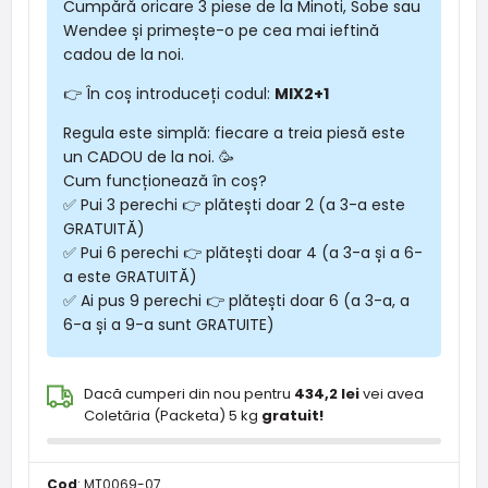
Cumpără oricare 3 piese de la Minoti, Sobe sau
Wendee și primește-o pe cea mai ieftină
cadou de la noi.
👉 În coș introduceți codul:
MIX2+1
Regula este simplă: fiecare a treia piesă este
un CADOU de la noi. 🥳
Cum funcționează în coș?
✅ Pui 3 perechi 👉 plătești doar 2 (a 3-a este
GRATUITĂ)
✅ Pui 6 perechi 👉 plătești doar 4 (a 3-a și a 6-
a este GRATUITĂ)
✅ Ai pus 9 perechi 👉 plătești doar 6 (a 3-a, a
6-a și a 9-a sunt GRATUITE)
Dacă cumperi din nou pentru
434,2 lei
vei avea
Coletăria (Packeta) 5 kg
gratuit!
Cod
:
MT0069-07