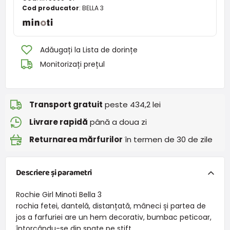
Cod producator
:
BELLA 3
Adăugați la Lista de dorințe
Monitorizați prețul
Transport gratuit
peste 434,2 lei
Livrare rapidă
până a doua zi
Returnarea mărfurilor
în termen de 30 de zile
Descriere și parametri
Rochie Girl Minoti Bella 3
rochia fetei, dantelă, distanțată, mâneci și partea de
jos a farfuriei are un hem decorativ, bumbac peticoar,
întorcându-se din spate pe știft.