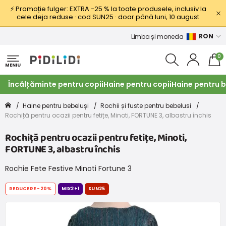
⚡ Promoție fulger: EXTRA −25 % la toate produsele, inclusiv la
cele deja reduse · cod SUN25 · doar până luni, 10 august
RON
Limba și moneda
0
MENIU
Încălțăminte pentru copii
Haine pentru copii
Haine pentru b
Haine pentru bebeluși
Rochii și fuste pentru bebelusi
Rochiță pentru ocazii pentru fetițe, Minoti, FORTUNE 3, albastru închis
Rochiță pentru ocazii pentru fetițe, Minoti,
FORTUNE 3, albastru închis
Rochie Fete Festive Minoti Fortune 3
REDUCERE
-20%
MIX2+1
SUN25