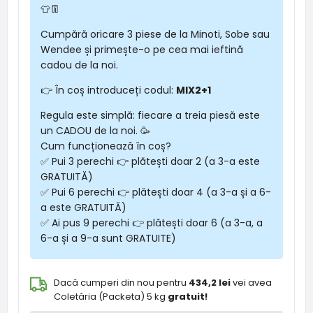
👕👖
Cumpără oricare 3 piese de la Minoti, Sobe sau
Wendee și primește-o pe cea mai ieftină
cadou de la noi.
👉 În coș introduceți codul:
MIX2+1
Regula este simplă: fiecare a treia piesă este
un CADOU de la noi. 🥳
Cum funcționează în coș?
✅ Pui 3 perechi 👉 plătești doar 2 (a 3-a este
GRATUITĂ)
✅ Pui 6 perechi 👉 plătești doar 4 (a 3-a și a 6-
a este GRATUITĂ)
✅ Ai pus 9 perechi 👉 plătești doar 6 (a 3-a, a
6-a și a 9-a sunt GRATUITE)
Dacă cumperi din nou pentru
434,2 lei
vei avea
Coletăria (Packeta) 5 kg
gratuit!