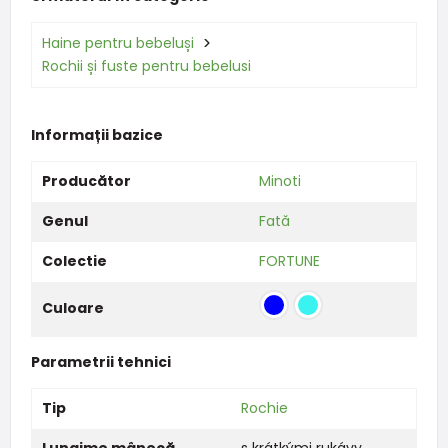
Haine pentru bebeluși
Rochii și fuste pentru bebelusi
Informații bazice
Producător
Minoti
Genul
Fată
Colectie
FORTUNE
Culoare
Parametrii tehnici
Tip
Rochie
Lungime mânecă
s krátkými rukávy