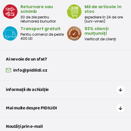
Returnare sau
Mii de articole în
schimb
stoc
Tabelul de dimensiuni aproximative pentru copii mici
30 de zile pentru
expediere în 24 de ore
returnarea bunurilor
(luni-vineri)
Transport gratuit
93% clienți
Peste
Înălțime
Taliei
Peste
mulțumiți
Pentru comenzi de peste
Mărimea
bust
(cm)
(cm)
șolduri(cm)
400 LEI
Verificat de clienți
(cm)
12 luni
68 - 80
49
47
52
Ai nevoie de un sfat?
18 luni
80 - 86
51
49
54
info@pidilidi.cz
2 ani
86 - 92
53
51
56
informații de achiziție
3 ani
92 - 98
55
53
58
Cum să cumpărați
Mai multe despre PIDILIDI
Transport și plată
Tabelul de dimensiuni aproximative pentru o fată
Graficul de dimensiuni pentru îmbrăcăminte
Contacte
Peste
Peste
Noutăți prin e-mail
Retururi și reclamații
Înălțime
Taliei
Despre noi
Mărimea
bust
șolduri