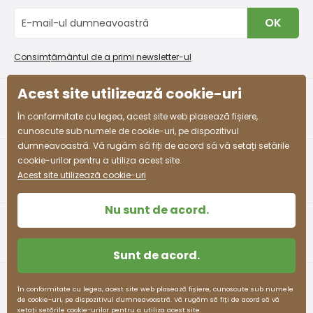
(cm)
(cm)
Schimb sau returnare gratuită
(cm)
(cm)
Blog
OK
Procedura de reclamații
En-gros PiDiLiDi
53 -
3-4 ani
98 - 110
55 - 57
58 - 61
Condiții de promovare și coduri de reducere
Program de afiliere
54
Consimțământul de a primi newsletter-ul
Colectarea bunurilor
54 -
Acest site utilizează cookie-uri
4-5 ani
104 - 110
57 - 59
61 - 63
55
facebook
instagram
În conformitate cu legea, acest site web plasează fișiere,
55 -
cunoscute sub numele de cookie-uri, pe dispozitivul
5-6 ani
110 - 116
59 - 61
63 - 65
57
dumneavoastră. Vă rugăm să fiți de acord să vă setați setările
cookie-urilor pentru a utiliza acest site.
58 -
Acest site utilizează cookie-uri
7-8 ani
122 - 128
63 - 66
68 - 71
60
Nu sunt de acord.
60 -
8-9 ani
128 - 134
66 - 69
71 - 74
62
Sunt de acord.
62 -
9-10 ani
134 - 140
69 - 72
74 - 77
63
Termeni și condiții
Protecția datelor cu caracter personal
În conformitate cu legea, acest site web plasează fișiere, cunoscute sub numele
de cookie-uri, pe dispozitivul dumneavoastră. Vă rugăm să fiți de acord să vă
63 -
pidilidi.cz © 2026. Webdesign
Litvanyi.sk
.
setați setările cookie-urilor pentru a utiliza acest site.