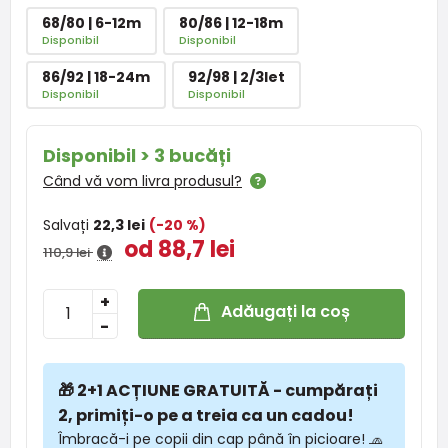
68/80 | 6-12m
80/86 | 12-18m
Disponibil
Disponibil
86/92 | 18-24m
92/98 | 2/3let
Disponibil
Disponibil
Disponibil > 3 bucăți
Când vă vom livra produsul?
Salvați
22,3 lei
(-20 %)
od 88,7 lei
110,9 lei
+
Adăugați la coș
-
🎁 2+1 ACȚIUNE GRATUITĂ - cumpărați
2, primiți-o pe a treia ca un cadou!
Îmbracă-i pe copii din cap până în picioare! 🧢