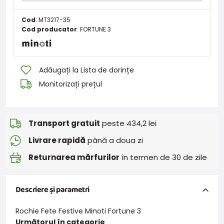
Cod
:
MT3217-35
Cod producator
:
FORTUNE 3
Adăugați la Lista de dorințe
Monitorizați prețul
Transport gratuit
peste 434,2 lei
Livrare rapidă
până a doua zi
Returnarea mărfurilor
în termen de 30 de zile
Descriere și parametri
Rochie Fete Festive Minoti Fortune 3
Următorul în categorie