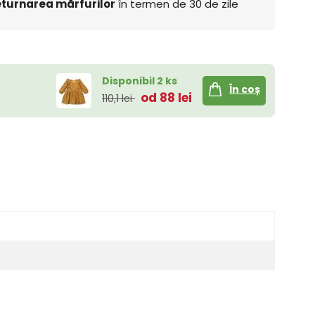
turnarea mărfurilor
în termen de 30 de zile
Disponibil 2 ks
În coș
od 88 lei
110,1 lei