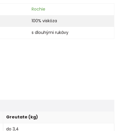
Rochie
100% viskóza
s dlouhými rukávy
Greutate (kg)
do 3,4