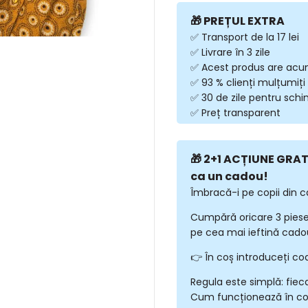
🎁 PREȚUL EXTRA
✅ Transport de la 17 lei
✅ Livrare în 3 zile
✅ Acest produs are acu
✅ 93 % clienți mulțumiți
✅ 30 de zile pentru sch
✅ Preț transparent
🎁 2+1 ACȚIUNE GRATU
ca un cadou!
Îmbracă-i pe copii din c
Cumpără oricare 3 piese
pe cea mai ieftină cadou
👉 În coș introduceți co
Regula este simplă: fiec
Cum funcționează în c