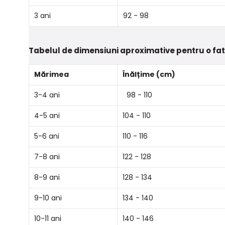
3 ani
92 - 98
Tabelul de dimensiuni aproximative pentru o fa
Mărimea
Înălțime (cm)
3-4 ani
98 - 110
4-5 ani
104 - 110
5-6 ani
110 - 116
7-8 ani
122 - 128
8-9 ani
128 - 134
9-10 ani
134 - 140
10-11 ani
140 - 146