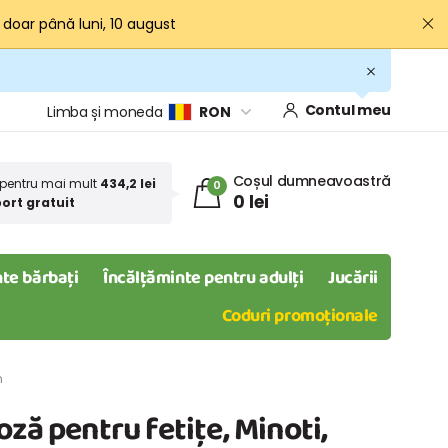
· doar până luni, 10 august
Contul meu
Limba și moneda
RON
Coșul dumneavoastră
pentru mai mult
434,2 lei
0
0 lei
ort gratuit
te bărbați
Încălțăminte pentru adulți
Jucării
Coduri promoționale
n
ză pentru fetițe, Minoti,