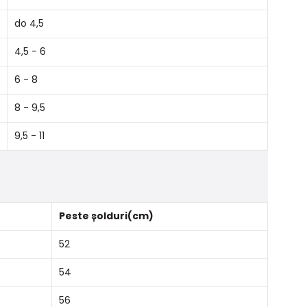
do 4,5
4,5 - 6
6 - 8
8 - 9,5
9,5 - 11
Peste șolduri(cm)
52
54
56