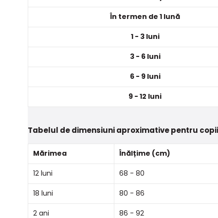
În termen de 1 lună
1 - 3 luni
3 - 6 luni
6 - 9 luni
9 - 12 luni
Tabelul de dimensiuni aproximative pentru copii
Mărimea
Înălțime (cm)
12 luni
68 - 80
18 luni
80 - 86
2 ani
86 - 92