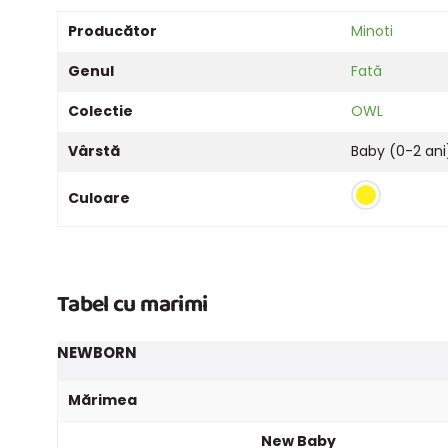
Producător
Minoti
Genul
Fată
Colectie
OWL
Vârstă
Baby (0-2 ani
Culoare
Tabel cu marimi
NEWBORN
Mărimea
New Baby