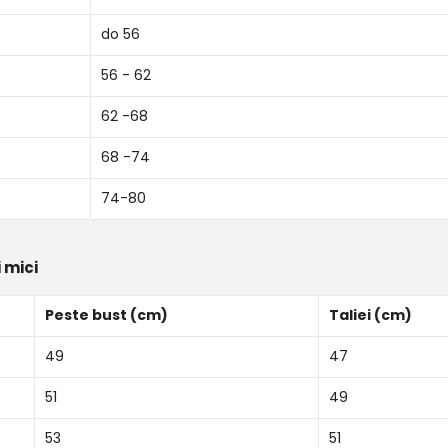
do 56
56 - 62
62 -68
68 -74
74-80
 mici
Peste bust (cm)
Taliei (cm)
49
47
51
49
53
51