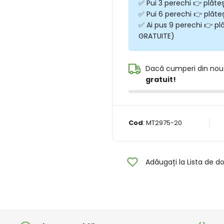
✅ Pui 3 perechi 👉 plăte
✅ Pui 6 perechi 👉 plăte
✅ Ai pus 9 perechi 👉 plă
GRATUITE)
Dacă cumperi din nou
gratuit!
Cod
:
MT2975-20
Adăugați la Lista de do