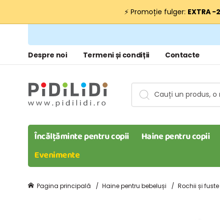
⚡ Promoție fulger:
EXTRA −
Despre noi
Termeni și condiții
Contacte
Încălțăminte pentru copii
Haine pentru copii
Evenimente
Pagina principală
Haine pentru bebeluși
Rochii și fust