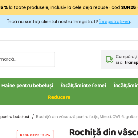
25 %
la toate produsele, inclusiv la cele deja reduse · cod
SUN25
Încă nu sunteți clientul nostru înregistrat?
Înregistrați-vă
.
Cumpărați 
si ai
transp
Haine pentru bebeluși
Încălțăminte femei
Încălțămin
Reducere
e pentru bebelusi
Rochiță din vâscoză pentru fetițe, Minoti, OWL 6, galbe
Rochiță din vâsco
REDUCERE
-20%