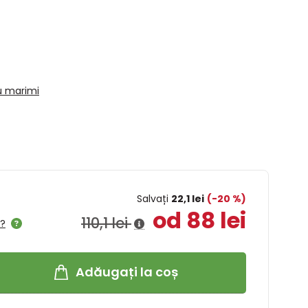
u marimi
Salvați
22,1 lei
(-20 %)
od 88 lei
110,1 lei
l?
Adăugați la coș