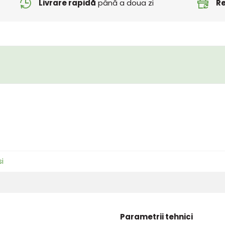
Livrare rapidă
până a doua zi
Re
si
Parametrii tehnici