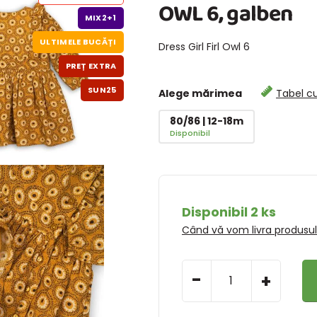
OWL 6, galben
MIX2+1
ULTIMELE BUCĂȚI
Dress Girl Firl Owl 6
PREȚ EXTRA
SUN25
Alege mărimea
Tabel c
80/86 | 12-18m
Disponibil
Disponibil 2 ks
Când vă vom livra produsu
-
+