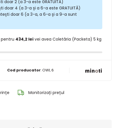
ști doar 2 (a 3-a este GRATUITĂ)
ști doar 4 (a 3-a și a 6-a este GRATUITĂ)
tești doar 6 (a 3-a, a 6-a și a 9-a sunt
 pentru
434,2 lei
vei avea Coletăria (Packeta) 5 kg
Cod producator
:
OWL 6
rințe
Monitorizați prețul