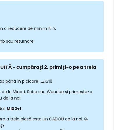
m o reducere de minim 15 %
imb sau returnare
ITĂ - cumpărați 2, primiți-o pe a treia
ap până în picioare! 🧢👕👖
 de la Minoti, Sobe sau Wendee și primește-o
 de la noi.
dul:
MIX2+1
are a treia piesă este un CADOU de la noi. 🥳
oș?