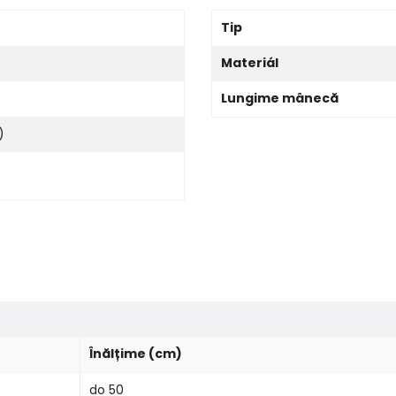
Tip
Materiál
Lungime mânecă
)
Înălțime (cm)
do 50