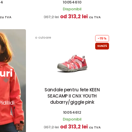
14
10054610
Disponibil
od 313,2 lei
367,2 lei
cu TVA
cu TVA
o culoare
-15%
SUN25
uri
Sandale pentru fete KEEN
SEACAMP II CNX YOUTH
dilidi.
dubarry/giggle pink
10054612
Disponibil
od 313,2 lei
367,2 lei
cu TVA