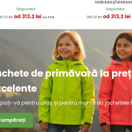
10054602/100546
Disponibil
Disponibil
od 313,2 lei
od 313,2 lei
67,2 lei
367,2 lei
cu TVA
achete de primăvară la preț
xcelente
ipați-vă pentru oraș și pentru munte cu jachetele Pi
Cumpărați