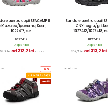
ale pentru copii SEACAMP II
Sandale pentru copii SE
NX azalea/ipanema, Keen,
CNX negru/gri, Ke
1027417, roz
1027412/1027418, n
1027417
1027417
Disponibil
Disponibil
od 313,2 lei
od 313,2 lei
67,2 lei
367,2 lei
cu TVA
are
o culoare
-12%
ULTIMELE BUCĂȚI
SUN25