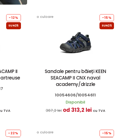
o culoare
-12%
-15%
SUN25
SUN25
ACAMP II
Sandale pentru băieți KEEN
artreuse
SEACAMP II CNX naval
academy/drizzle
17
10054606/10054611
Disponibil
od 313,2 lei
367,2 lei
cu TVA
cu TVA
o culoare
-22%
-15%