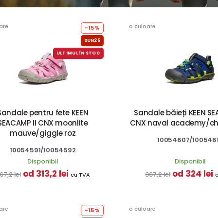
are
o culoare
-15%
SUN25
ULTIMUL ÎN STOC
Sandale pentru fete KEEN
Sandale băieți KEEN SE
SEACAMP II CNX moonlite
CNX naval academy/ch
mauve/giggle roz
10054607/100546
10054591/10054592
Disponibil
Disponibil
od 313,2 lei
od 324 lei
67,2 lei
367,2 lei
cu TVA
are
o culoare
-15%