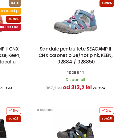
SALE
SUN25
ELE BUCĂȚI
SUN25
MUL ÎN STOC
P II CNX
Sandale pentru fete SEACAMP II
se, Keen,
CNX coronet blue/hot pink, KEEN,
tocaliu
1028841/1028850
1028841
Disponibil
od 313,2 lei
367,2 lei
cu TVA
cu TVA
o culoare
-15%
-12%
SUN25
SUN25