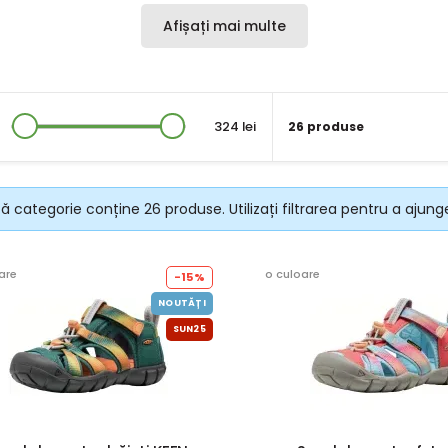
Afișați mai multe
324 lei
26 produse
 categorie conține 26 produse. Utilizați filtrarea pentru a ajunge
are
o culoare
-15%
NOUTĂȚI
SUN25