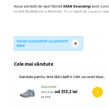
Noua sandală de apă hibridă
KEEN Seacamp
este conce
multă flexibilitate și libertate. Cu o talpă de cauciuc ad
Faceți cunoștință cu pantofii
KEEN
Cele mai vândute
Sandale pentru fete SEACAMP II CNX coronet blue/hot pink, KEEN, 1028841/1028850
Disponibil
od 313,2 lei
367,2 lei
cu TVA