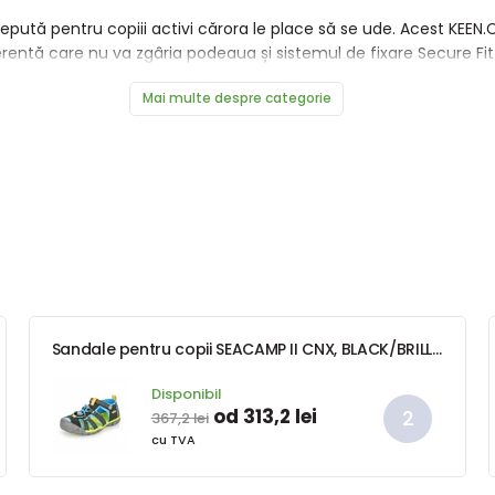
pută pentru copiii activi cărora le place să se ude. Acest KEEN.C
erentă care nu va zgâria podeaua și sistemul de fixare Secure Fit d
Mai multe despre categorie
Sandale pentru copii SEACAMP II CNX, BLACK/BRILLIANT BLUE, keen, 1022984/1022969, negru
Disponibil
od 313,2 lei
367,2 lei
cu TVA