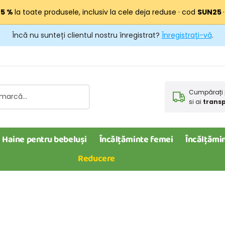
25 %
la toate produsele, inclusiv la cele deja reduse · cod
SUN25
Încă nu sunteți clientul nostru înregistrat?
Înregistrați-vă
.
Cumpărați 
si ai
transp
Haine pentru bebeluși
Încălțăminte femei
Încălțămin
Reducere