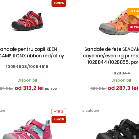
SUN25
ULTIM
ULTI
andale pentru copii KEEN
Sandale de fete SEACAM
AMP II CNX ribbon red/alloy
cayenne/evening primro
1028844/1028855, por
10054608/10054618
1028844
Disponibil
Disponibil
od 313,2 lei
od 287,3 lei
67,2 lei
367,2 lei
cu TVA
are
o culoare
-15%
SUN25