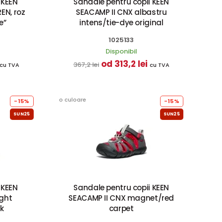
 KEEN
Sandale pentru copii KEEN
EN, roz
SEACAMP II CNX albastru
e”
intens/tie-dye original
1025133
Disponibil
od 313,2 lei
367,2 lei
cu TVA
cu TVA
o culoare
-15%
-15%
SUN25
SUN25
 KEEN
Sandale pentru copii KEEN
ight
SEACAMP II CNX magnet/red
k
carpet