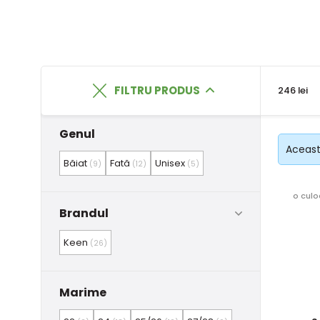
FILTRU PRODUS
246 lei
Genul
Această
Băiat
Fată
Unisex
(9)
(12)
(5)
o culo
Brandul
Keen
(26)
Marime