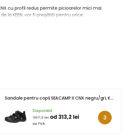
NX cu profil redus permite picioarelor mici mai
e la KEEN, vor fi pregătiți pentru orice.
Sandale pentru copii SEACAMP II CNX negru/gri, Keen, 1027412/1027418, negru
Disponibil
od 313,2 lei
367,2 lei
cu TVA