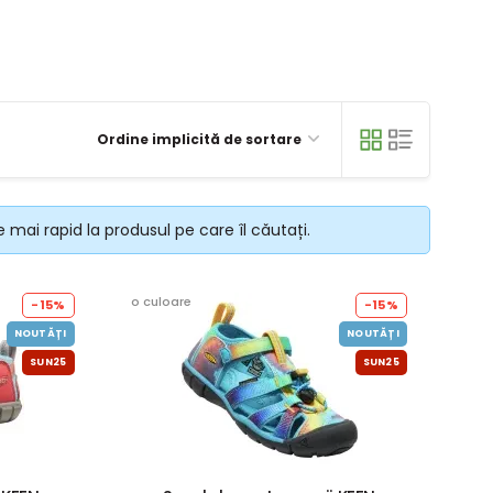
Ordine implicită de sortare
 mai rapid la produsul pe care îl căutați.
o culoare
-15%
-15%
NOUTĂȚI
NOUTĂȚI
SUN25
SUN25