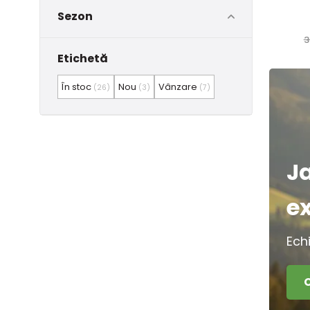
Sezon
3
Etichetă
În stoc
Nou
Vânzare
(26)
(3)
(7)
J
e
Ech