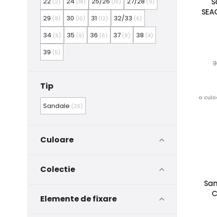
S
22
24
25/26
27/28
(2)
(18)
(10)
(9)
SEA
29
30
31
32/33
(9)
(10)
(12)
(6)
34
35
36
37
38
(6)
(9)
(6)
(8)
(4)
39
(5)
3
Tip
o culo
Sandale
(26)
Culoare
Colectie
San
C
Elemente de fixare