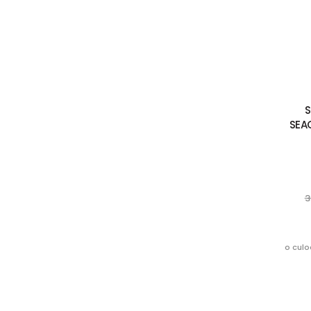
S
SEAC
3
o culo