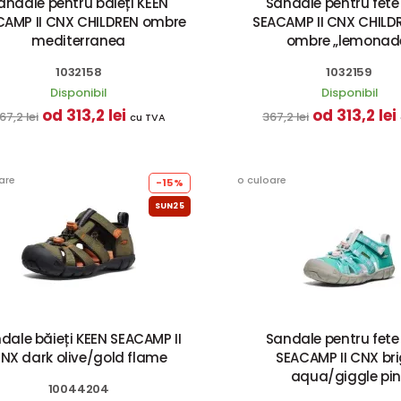
andale pentru băieți KEEN
Sandale pentru fete
CAMP II CNX CHILDREN ombre
SEACAMP II CNX CHILDR
mediterranea
ombre „lemonad
1032158
1032159
Disponibil
Disponibil
od 313,2 lei
od 313,2 lei
67,2 lei
367,2 lei
cu TVA
are
o culoare
-15%
SUN25
dale băieți KEEN SEACAMP II
Sandale pentru fete
NX dark olive/gold flame
SEACAMP II CNX br
aqua/giggle pin
10044204