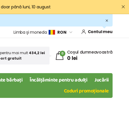
· doar până luni, 10 august
Contul meu
Limba și moneda
RON
Coșul dumneavoastră
pentru mai mult
434,2 lei
0
0 lei
ort gratuit
te bărbați
Încălțăminte pentru adulți
Jucării
Coduri promoționale