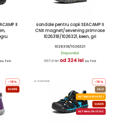
ACAMP II
sandale pentru copii SEACAMP II
en,
CNX magnet/sevening primrose
egru
1026318/1026321, keen, gri
1026318/1026321
Disponibil
od 324 lei
367,2 lei
cu TVA
cu TVA
o culoare
-18%
-18%
SUN25
SALE
ULTIMELE BUCĂȚI
SUN25
ULTIMUL ÎN STOC