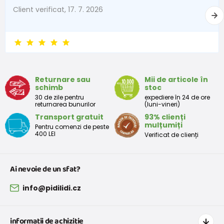
62
2-3 lună
57 - 62
Client verificat, 17. 7. 2026
68
4-6 lună
63 - 68
74
6-9 lună
69 - 74
80
9-12 lună
75 - 80
Returnare sau
Mii de articole în
86
12-18 lună
81 - 86
schimb
stoc
30 de zile pentru
expediere în 24 de ore
92
18-24 lună
87 - 92
returnarea bunurilor
(luni-vineri)
Transport gratuit
93% clienți
98
2-3 ani
93 - 98
mulțumiți
Pentru comenzi de peste
400 LEI
Verificat de clienți
104
3-4 ani
99 - 104
110
4-5 ani
105 - 111
Ai nevoie de un sfat?
116
5-6 ani
112 - 116
info@pidilidi.cz
122
6-7 ani
117 - 122
informații de achiziție