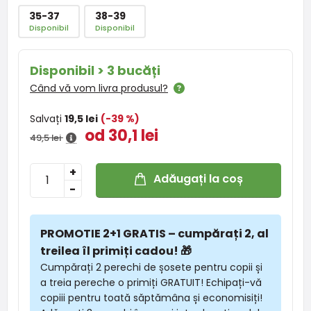
35-37
38-39
Disponibil
Disponibil
Disponibil > 3 bucăți
Când vă vom livra produsul?
Salvați
19,5 lei
(-39 %)
od 30,1 lei
49,5 lei
+
Adăugați la coș
-
PROMOTIE 2+1 GRATIS – cumpărați 2, al
treilea îl primiți cadou! 🎁
Cumpărați 2 perechi de șosete pentru copii și
a treia pereche o primiți GRATUIT! Echipați-vă
copiii pentru toată săptămâna și economisiți!