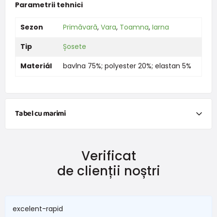
Parametrii tehnici
Sezon
Primăvară
,
Vara
,
Toamna
,
Iarna
Tip
Șosete
Materiál
bavlna 75%; polyester 20%; elastan 5%
Tabel cu marimi
Îmbrăcăminte
Verificat
Dimensiune
Vârsta
Înălțime (cm)
de clienții noștri
50
0-1 lună
do 50
56
1-2 lună
51 - 56
excelent-rapid