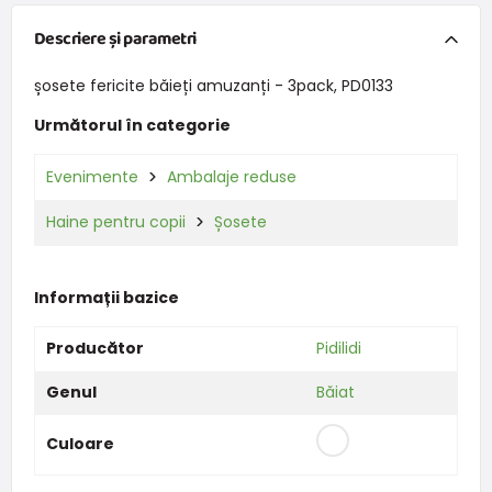
Descriere și parametri
șosete fericite băieți amuzanți - 3pack, PD0133
Următorul în categorie
Evenimente
Ambalaje reduse
Haine pentru copii
Șosete
Informații bazice
Producător
Pidilidi
Genul
Băiat
Culoare