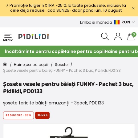
⚡ Promoție fulger: EXTRA −25 % la toate produsele, inclusiv la
cele deja reduse · cod SUN25 · doar până luni, 10 august
RON
Limba și moneda
0
MENIU
Încălțăminte pentru copii
Haine pentru copii
Haine pentru b
Haine pentru copii
Șosete
Șosete vesele pentru băieți FUNNY - Pachet 3 buc, Pidilidi, PD0133
Șosete vesele pentru băieți FUNNY - Pachet 3 buc,
Pidilidi, PD0133
șosete fericite băieți amuzanți - 3pack, PD0133
REDUCERE
-39%
SUN25