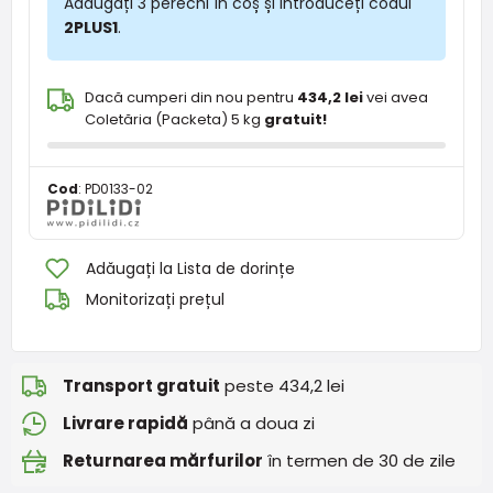
Adăugați 3 perechi în coș și introduceți codul
2PLUS1
.
Dacă cumperi din nou pentru
434,2 lei
vei avea
Coletăria (Packeta) 5 kg
gratuit!
Cod
:
PD0133-02
Adăugați la Lista de dorințe
Monitorizați prețul
Transport gratuit
peste 434,2 lei
Livrare rapidă
până a doua zi
Returnarea mărfurilor
în termen de 30 de zile