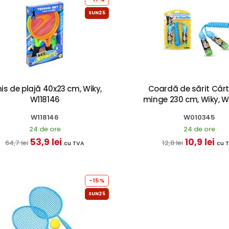
SUN25
is de plajă 40x23 cm, Wiky,
Coardă de sărit Cârt
W118146
minge 230 cm, Wiky, 
W118146
W010345
24 de ore
24 de ore
53,9 lei
10,9 lei
64,7 lei
12,8 lei
cu TVA
cu 
-15%
SUN25