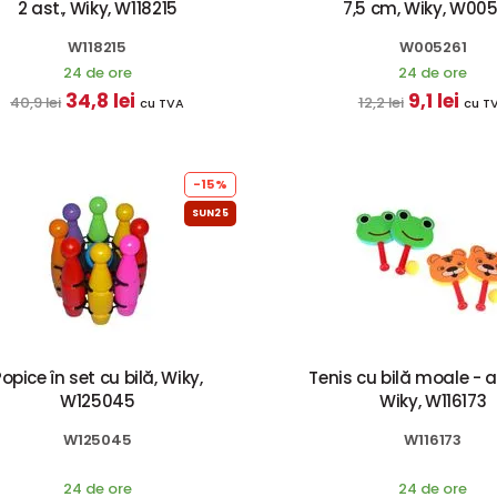
2 ast., Wiky, W118215
7,5 cm, Wiky, W00
W118215
W005261
24 de ore
24 de ore
34,8 lei
9,1 lei
40,9 lei
12,2 lei
cu TVA
cu T
-15%
SUN25
opice în set cu bilă, Wiky,
Tenis cu bilă moale - 
W125045
Wiky, W116173
W125045
W116173
24 de ore
24 de ore