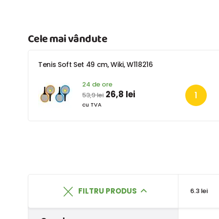
Cele mai vândute
Tenis Soft Set 49 cm, Wiki, W118216
24 de ore
26,8 lei
53,9 lei
cu TVA
FILTRU PRODUS
6.3 lei