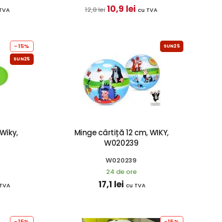
10,9 lei
12,8 lei
TVA
cu TVA
-15%
SUN25
SUN25
Wiky,
Minge cârtiță 12 cm, WIKY,
W020239
W020239
24 de ore
17,1 lei
 TVA
cu TVA
-15%
-15%