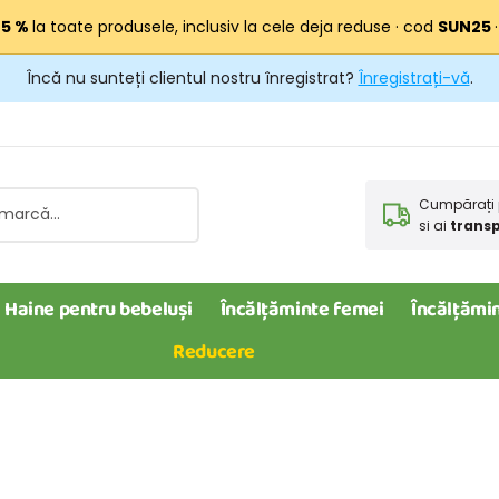
25 %
la toate produsele, inclusiv la cele deja reduse · cod
SUN25
Încă nu sunteți clientul nostru înregistrat?
Înregistrați-vă
.
Cumpărați 
si ai
transp
Haine pentru bebeluși
Încălțăminte femei
Încălțămin
Reducere