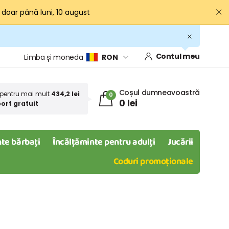
· doar până luni, 10 august
Contul meu
Limba și moneda
RON
Coșul dumneavoastră
pentru mai mult
434,2 lei
0
0 lei
ort gratuit
te bărbați
Încălțăminte pentru adulți
Jucării
Coduri promoționale