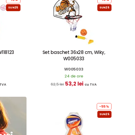
SUN25
SUN25
W118123
Set baschet 36x28 cm, Wiky,
W005033
W005033
24 de ore
53,2 lei
62,5 lei
 TVA
cu TVA
-55%
SUN25