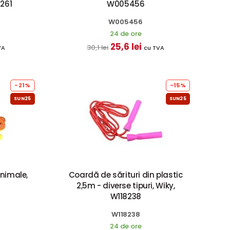
5261
W005456
W005456
24 de ore
25,6 lei
30,1 lei
VA
cu TVA
-21%
-15%
SUN25
SUN25
animale,
Coardă de sărituri din plastic
2,5m - diverse tipuri, Wiky,
W118238
W118238
24 de ore