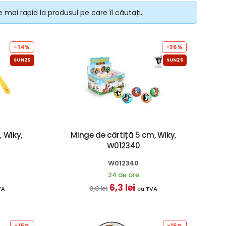
 mai rapid la produsul pe care îl căutați.
-14%
-36%
SUN25
SUN25
 Wiky,
Minge de cârtiță 5 cm, Wiky,
W012340
W012340
24 de ore
6,3 lei
9,8 lei
VA
cu TVA
-15%
-15%