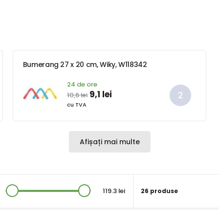
Bumerang 27 x 20 cm, Wiky, W118342
24 de ore
9,1 lei
10,6 lei
cu TVA
Afișați mai multe
119.3 lei
26 produse