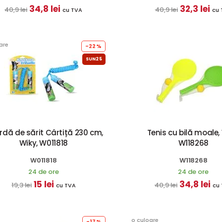
34,8 lei
32,3 lei
40,9 lei
40,9 lei
cu TVA
cu 
are
-22%
SUN25
dă de sărit Cârtiță 230 cm,
Tenis cu bilă moale, 
Wiky, W011818
W118268
W011818
W118268
24 de ore
24 de ore
15 lei
34,8 lei
19,3 lei
40,9 lei
cu TVA
cu
o culoare
-17%