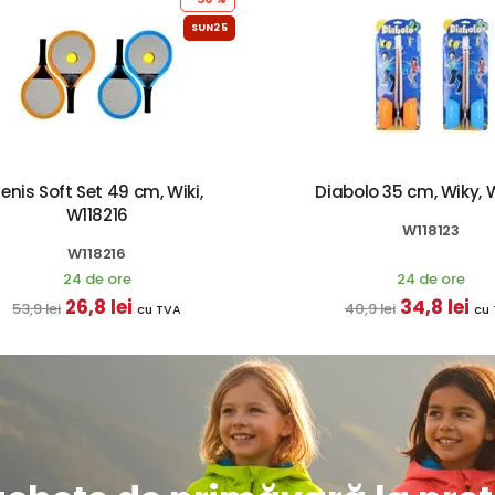
SUN25
enis Soft Set 49 cm, Wiki,
Diabolo 35 cm, Wiky, 
W118216
W118123
W118216
24 de ore
24 de ore
26,8 lei
34,8 lei
53,9 lei
40,9 lei
cu TVA
cu