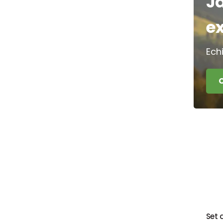
J
e
Ech
Set 