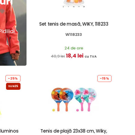
uri
Set tenis de masă, WIKY, 118233
dilidi.
W118233
24 de ore
18,4 lei
40,9 lei
cu TVA
-25%
-15%
SUN25
t luminos
Tenis de plajă 23x38 cm, Wiky,