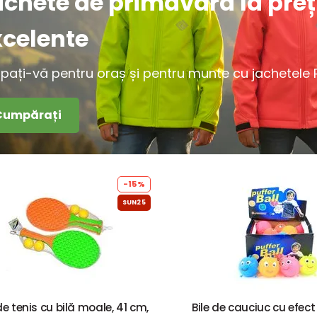
achete de primăvară la preț
xcelente
ipați-vă pentru oraș și pentru munte cu jachetele Pi
Cumpărați
-15%
SUN25
de tenis cu bilă moale, 41 cm,
Bile de cauciuc cu efec