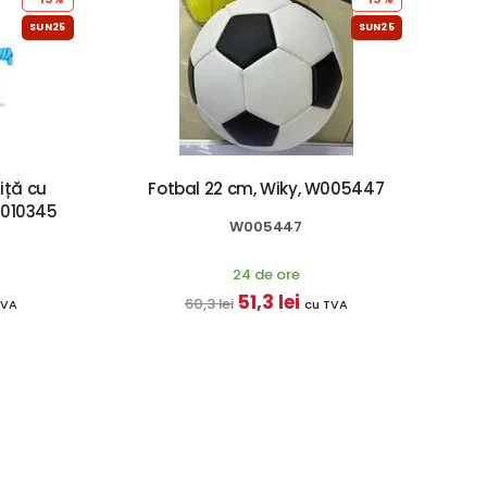
SUN25
SUN25
iță cu
Fotbal 22 cm, Wiky, W005447
W010345
W005447
24 de ore
51,3 lei
60,3 lei
TVA
cu TVA