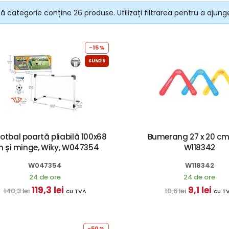
 categorie conține 26 produse. Utilizați filtrarea pentru a ajunge
-15%
SUN25
fotbal poartă pliabilă 100x68
Bumerang 27 x 20 cm,
 și minge, Wiky, W047354
W118342
W047354
W118342
24 de ore
24 de ore
119,3 lei
9,1 lei
140,3 lei
10,6 lei
cu TVA
cu T
-50%