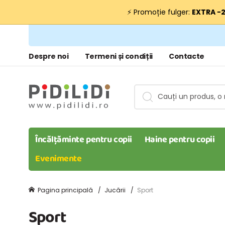
⚡ Promoție fulger:
EXTRA −
Despre noi
Termeni și condiții
Contacte
Încălțăminte pentru copii
Haine pentru copii
Evenimente
Pagina principală
Jucării
Sport
Sport