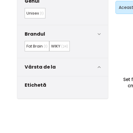
Genul
Această
Unisex
(1)
Brandul
Fat Brain
WIKY
(1)
(24)
Vârsta de la
Set 
Etichetă
cm