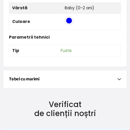
Vârstă
Baby (0-2 ani)
Culoare
Parametrii tehnici
Tip
Fuste
Tabel cu marimi
NEWBORN
Verificat
Mărimea
Înălțime (cm)
Greutate (kg)
de clienții noștri
New Baby
do 50
do 3,4
În termen de 1 lună
do 56
do 4,5