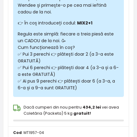
Wendee și primește-o pe cea mai ieftină
cadou de la noi.
👉 În coș introduceți codul:
MIX2+1
Regula este simplă: fiecare a treia piesă este
un CADOU de la noi. 🥳
Cum funcționează în coș?
✅ Pui 3 perechi 👉 plătești doar 2 (a 3-a este
GRATUITĂ)
✅ Pui 6 perechi 👉 plătești doar 4 (a 3-a și a 6-
a este GRATUITĂ)
✅ Ai pus 9 perechi 👉 plătești doar 6 (a 3-a, a
6-a și a 9-a sunt GRATUITE)
Dacă cumperi din nou pentru
434,2 lei
vei avea
Coletăria (Packeta) 5 kg
gratuit!
Cod
:
MT1957-04