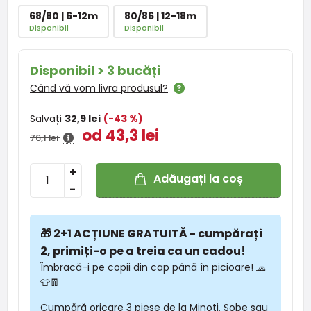
68/80 | 6-12m
80/86 | 12-18m
Disponibil
Disponibil
Disponibil > 3 bucăți
Când vă vom livra produsul?
Salvați
32,9 lei
(-43 %)
od 43,3 lei
76,1 lei
+
Adăugați la coș
-
🎁 2+1 ACȚIUNE GRATUITĂ - cumpărați
2, primiți-o pe a treia ca un cadou!
Îmbracă-i pe copii din cap până în picioare! 🧢
👕👖
Cumpără oricare 3 piese de la Minoti, Sobe sau