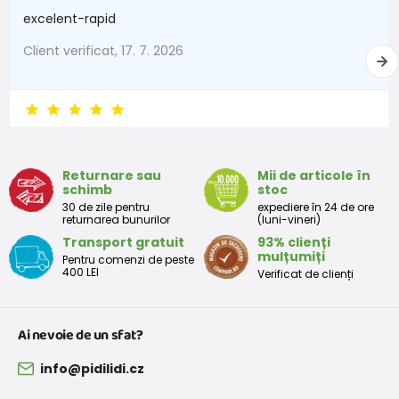
excelent-rapid
1 - 3 luni
56 - 62
4,5 - 6
Client verificat, 17. 7. 2026
3 - 6 luni
62 -68
6 - 8
6 - 9 luni
68 -74
8 - 9,5
9 - 12 luni
74-80
9,5 - 11
Returnare sau
Mii de articole în
schimb
stoc
Tabelul de dimensiuni aproximative pentru copii mici
30 de zile pentru
expediere în 24 de ore
returnarea bunurilor
(luni-vineri)
Transport gratuit
93% clienți
Peste
Înălțime
Taliei
Peste
mulțumiți
Pentru comenzi de peste
Mărimea
bust
(cm)
(cm)
șolduri(cm)
400 LEI
Verificat de clienți
(cm)
12 luni
68 - 80
49
47
52
Ai nevoie de un sfat?
18 luni
80 - 86
51
49
54
info@pidilidi.cz
2 ani
86 - 92
53
51
56