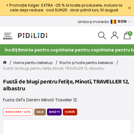
⚡ Promoție fulger: EXTRA −25 % la toate produsele, inclusiv la
cele deja reduse · cod SUN25 · doar până luni, 10 august
RON
Limba și moneda
0
MENIU
Încălțăminte pentru copii
Haine pentru copii
Haine pentru b
Haine pentru bebeluși
Rochii și fuste pentru bebelusi
Fustă de blugi pentru fetițe, Minoti, TRAVELLER 12, albastru
Fustă de blugi pentru fetițe, Minoti, TRAVELLER 12,
albastru
Fusta Girl's Denim Minoti Traveler 12
REDUCERE
-43%
SALE
MIX2+1
SUN25