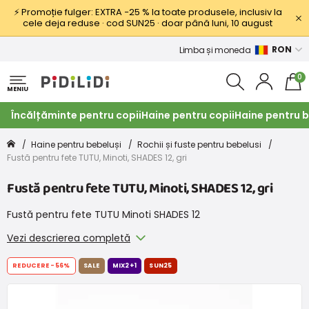
⚡ Promoție fulger: EXTRA −25 % la toate produsele, inclusiv la
cele deja reduse · cod SUN25 · doar până luni, 10 august
RON
Limba și moneda
0
MENIU
Încălțăminte pentru copii
Haine pentru copii
Haine pentru b
Haine pentru bebeluși
Rochii și fuste pentru bebelusi
Fustă pentru fete TUTU, Minoti, SHADES 12, gri
Fustă pentru fete TUTU, Minoti, SHADES 12, gri
Fustă pentru fete TUTU Minoti SHADES 12
Vezi descrierea completă
REDUCERE
-56%
SALE
MIX2+1
SUN25