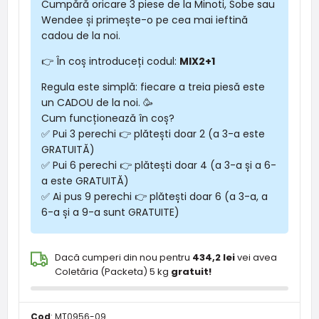
Cumpără oricare 3 piese de la Minoti, Sobe sau
Wendee și primește-o pe cea mai ieftină
cadou de la noi.
👉 În coș introduceți codul:
MIX2+1
Regula este simplă: fiecare a treia piesă este
un CADOU de la noi. 🥳
Cum funcționează în coș?
✅ Pui 3 perechi 👉 plătești doar 2 (a 3-a este
GRATUITĂ)
✅ Pui 6 perechi 👉 plătești doar 4 (a 3-a și a 6-
a este GRATUITĂ)
✅ Ai pus 9 perechi 👉 plătești doar 6 (a 3-a, a
6-a și a 9-a sunt GRATUITE)
Dacă cumperi din nou pentru
434,2 lei
vei avea
Coletăria (Packeta) 5 kg
gratuit!
Cod
:
MT0956-09