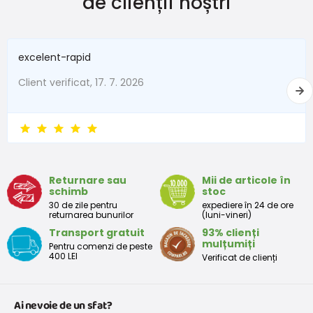
de clienții noștri
New Baby
do 50
do 3,4
În termen de 1 lună
do 56
do 4,5
excelent-rapid
1 - 3 luni
56 - 62
4,5 - 6
Client verificat, 17. 7. 2026
3 - 6 luni
62 -68
6 - 8
6 - 9 luni
68 -74
8 - 9,5
9 - 12 luni
74-80
9,5 - 11
Returnare sau
Mii de articole în
schimb
stoc
Tabelul de dimensiuni aproximative pentru copii mici
30 de zile pentru
expediere în 24 de ore
returnarea bunurilor
(luni-vineri)
Transport gratuit
93% clienți
Peste
Înălțime
Taliei
Peste
mulțumiți
Pentru comenzi de peste
Mărimea
bust
(cm)
(cm)
șolduri(cm)
400 LEI
Verificat de clienți
(cm)
12 luni
68 - 80
49
47
52
Ai nevoie de un sfat?