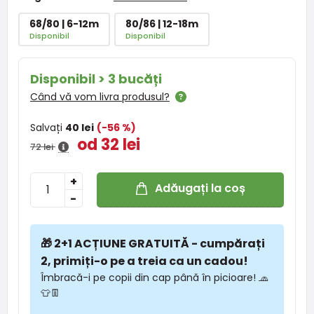
68/80 | 6-12m
80/86 | 12-18m
Disponibil
Disponibil
Disponibil > 3 bucăți
Când vă vom livra produsul?
Salvați
40 lei
(-56 %)
od 32 lei
72 lei
+
Adăugați la coș
-
🎁 2+1 ACȚIUNE GRATUITĂ - cumpărați
2, primiți-o pe a treia ca un cadou!
Îmbracă-i pe copii din cap până în picioare! 🧢
👕👖