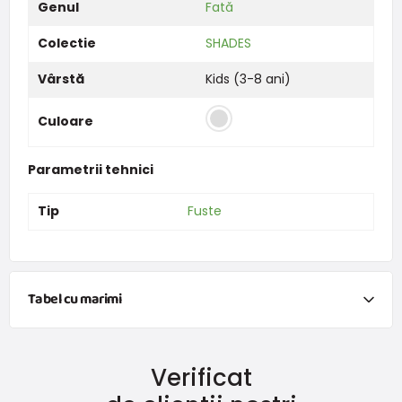
Genul
Fată
Colectie
SHADES
Vârstă
Kids (3-8 ani)
Culoare
Parametrii tehnici
Tip
Fuste
Tabel cu marimi
NEWBORN
Verificat
Mărimea
Înălțime (cm)
Greutate (kg)