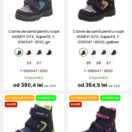
Cizme de iarnă pentru copii
Cizme de iarnă pentru copii
HUSKY1 GTX, Superfit, 1-
HUSKY1 GTX, Superfit, 1-
000047-2010, gri
000047-0020, galben
23
27
25
26
27
1-000047-2010
1-000047-0020
Disponibil
Disponibil
od 380,4 lei
od 354,5 lei
cu TVA
cu TVA
ULTIMELE BUCĂȚI
MEMBRÁNA
ULTIMELE BUCĂȚI
MEMBRÁNA
SUN25
SUN25