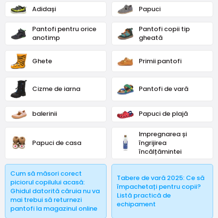
www.obuvdetska.cz, care oferă încălțăminte ortopedică
Adidași
Papuci
medicală pentru copii.
Majoritatea copiilor se nasc cu picioarele sănătoase, din
Pantofi pentru orice
Pantofi copii tip
păcate, câțiva ani mai târziu, aproape o treime dintre copiii
anotimp
gheată
de clasa întâi au un defect ortopedic. Acest lucru se
datorează încălțămintei nepotrivite, sau pantofilor de
Ghete
Primii pantofi
calitate, dar cu lățimea sau mărimea greșită...
Cizme de iarna
Pantofi de vară
balerinii
Papuci de plajă
Impregnarea și
Papuci de casa
îngrijirea
încălțămintei
Cum să măsori corect
Tabere de vară 2025: Ce să
piciorul copilului acasă:
împachetați pentru copii?
Ghidul datorită căruia nu va
Listă practică de
mai trebui să returnezi
echipament
pantofi la magazinul online