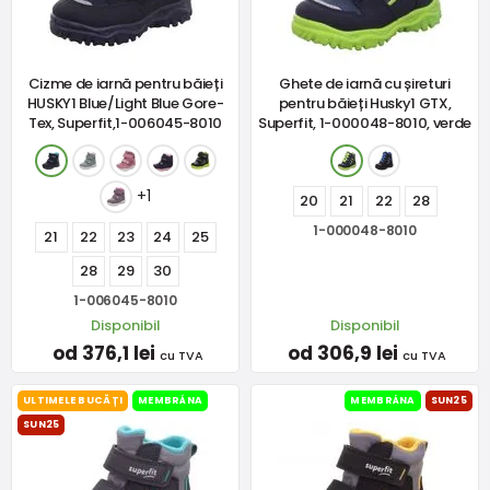
Cizme de iarnă pentru băieți
Ghete de iarnă cu șireturi
HUSKY1 Blue/Light Blue Gore-
pentru băieți Husky1 GTX,
Tex, Superfit,1-006045-8010
Superfit, 1-000048-8010, verde
+1
20
21
22
28
1-000048-8010
21
22
23
24
25
28
29
30
1-006045-8010
Disponibil
Disponibil
od 376,1 lei
od 306,9 lei
cu TVA
cu TVA
ULTIMELE BUCĂȚI
MEMBRÁNA
MEMBRÁNA
SUN25
SUN25