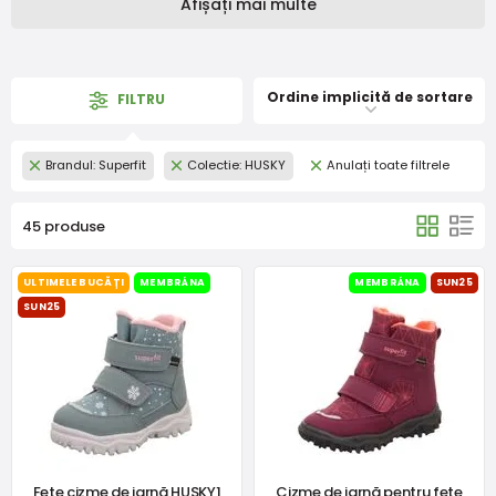
Afișați mai multe
Ordine implicită de sortare
FILTRU
Brandul: Superfit
Colectie: HUSKY
Anulați toate filtrele
45 produse
ULTIMELE BUCĂȚI
MEMBRÁNA
MEMBRÁNA
SUN25
SUN25
Fete cizme de iarnă HUSKY1
Cizme de iarnă pentru fete