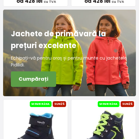
od 428 lei
od 428 lei
cu TVA
cu TVA
Jachete de primăvară la
prețuri excelente
Echipați-vă pentru oraș și pentru munte cu jachetele
Pidilidi.
Cumpărați
MEMBRÁNA
SUN25
MEMBRÁNA
SUN25