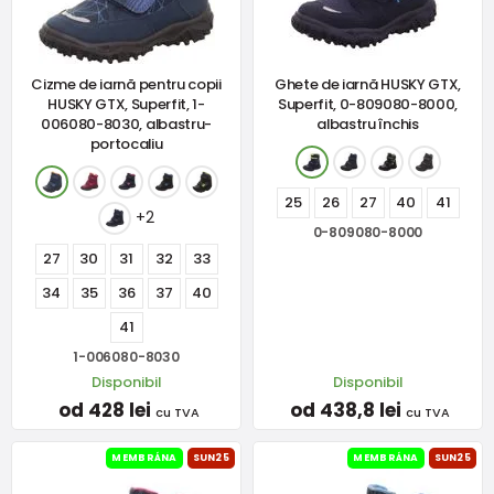
Cizme de iarnă pentru copii
Ghete de iarnă HUSKY GTX,
HUSKY GTX, Superfit, 1-
Superfit, 0-809080-8000,
006080-8030, albastru-
albastru închis
portocaliu
25
26
27
40
41
+2
0-809080-8000
27
30
31
32
33
34
35
36
37
40
41
1-006080-8030
Disponibil
Disponibil
od 428 lei
od 438,8 lei
cu TVA
cu TVA
MEMBRÁNA
SUN25
MEMBRÁNA
SUN25