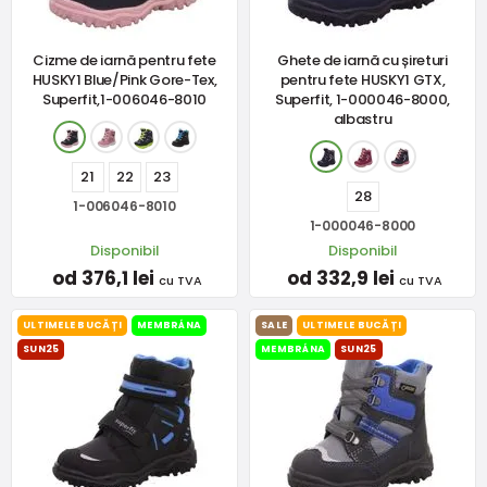
Cizme de iarnă pentru fete
Ghete de iarnă cu șireturi
HUSKY1 Blue/Pink Gore-Tex,
pentru fete HUSKY1 GTX,
Superfit,1-006046-8010
Superfit, 1-000046-8000,
albastru
21
22
23
28
1-006046-8010
1-000046-8000
Disponibil
Disponibil
od 376,1 lei
od 332,9 lei
cu TVA
cu TVA
ULTIMELE BUCĂȚI
MEMBRÁNA
SALE
ULTIMELE BUCĂȚI
SUN25
MEMBRÁNA
SUN25