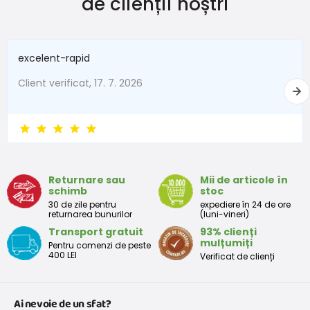
de clienții noștri
excelent-rapid
Client verificat, 17. 7. 2026
Returnare sau
Mii de articole în
schimb
stoc
30 de zile pentru
expediere în 24 de ore
returnarea bunurilor
(luni-vineri)
Transport gratuit
93% clienți
mulțumiți
Pentru comenzi de peste
400 LEI
Verificat de clienți
Ai nevoie de un sfat?