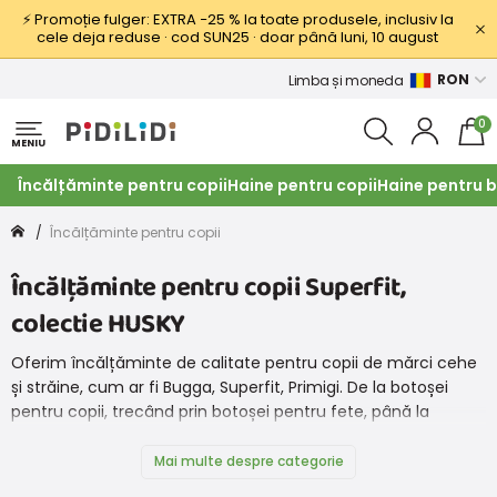
⚡ Promoție fulger: EXTRA −25 % la toate produsele, inclusiv la
cele deja reduse · cod SUN25 · doar până luni, 10 august
RON
Limba și moneda
0
MENIU
Încălțăminte pentru copii
Haine pentru copii
Haine pentru b
Încălțăminte pentru copii
Încălțăminte pentru copii Superfit,
colectie HUSKY
Oferim încălțăminte de calitate pentru copii de mărci cehe
și străine, cum ar fi Bugga, Superfit, Primigi. De la botoșei
pentru copii, trecând prin botoșei pentru fete, până la
încălțăminte adecvată pentru copii pentru băieți. Avem de
toate aici și acum și pantofi de la marca Protetika. Iar ceea
Mai multe despre categorie
ce nu avem, veți găsi pe site-ul partenerului nostru