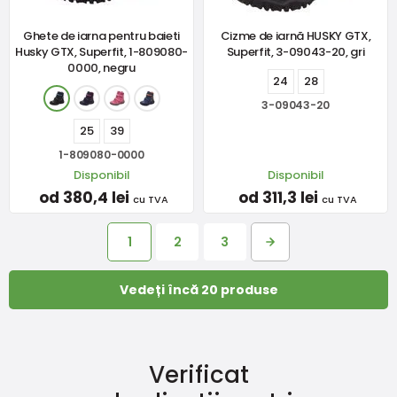
Ghete de iarna pentru baieti
Cizme de iarnă HUSKY GTX,
Husky GTX, Superfit, 1-809080-
Superfit, 3-09043-20, gri
0000, negru
24
28
3-09043-20
25
39
1-809080-0000
Disponibil
Disponibil
od 380,4 lei
od 311,3 lei
cu TVA
cu TVA
1
2
3
Vedeți încă 20 produse
Verificat