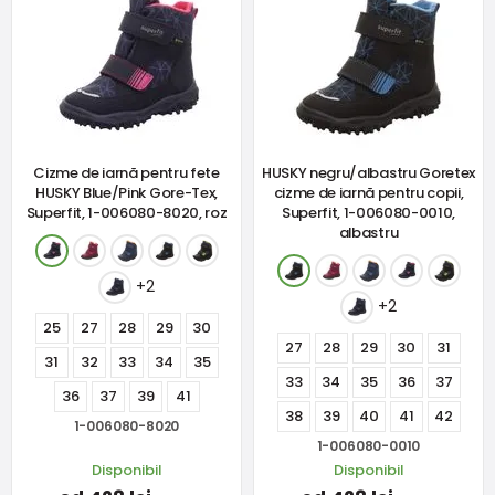
Cizme de iarnă pentru fete
HUSKY negru/albastru Goretex
HUSKY Blue/Pink Gore-Tex,
cizme de iarnă pentru copii,
Superfit, 1-006080-8020, roz
Superfit, 1-006080-0010,
albastru
+2
+2
25
27
28
29
30
27
28
29
30
31
31
32
33
34
35
33
34
35
36
37
36
37
39
41
38
39
40
41
42
1-006080-8020
1-006080-0010
Disponibil
Disponibil