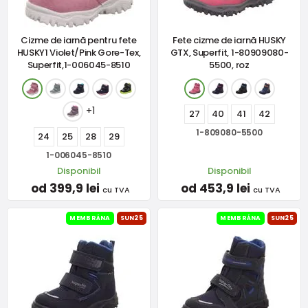
Cizme de iarnă pentru fete
Fete cizme de iarnă HUSKY
HUSKY1 Violet/Pink Gore-Tex,
GTX, Superfit, 1-80909080-
Superfit,1-006045-8510
5500, roz
+1
27
40
41
42
1-809080-5500
24
25
28
29
1-006045-8510
Disponibil
Disponibil
od 399,9 lei
od 453,9 lei
cu TVA
cu TVA
MEMBRÁNA
SUN25
MEMBRÁNA
SUN25