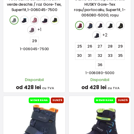
verde deschis / roz Gore-Tex,
HUSKY Gore-Tex
Superfit,1-006045-7500
roșu/portocaliu, Superfit, 1-
006080-5000, roșu
+1
+2
29
25
26
27
28
29
1-006045-7500
30
31
32
33
35
36
1-006080-5000
Disponibil
Disponibil
od 428 lei
od 428 lei
cu TVA
cu TVA
MEMBRÁNA
SUN25
MEMBRÁNA
SUN25