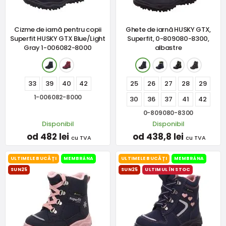
Cizme de iarnă pentru copii
Ghete de iarnă HUSKY GTX,
Superfit HUSKY GTX Blue/Light
Superfit, 0-809080-8300,
Gray 1-006082-8000
albastre
33
39
40
42
25
26
27
28
29
1-006082-8000
30
36
37
41
42
0-809080-8300
Disponibil
Disponibil
od 482 lei
od 438,8 lei
cu TVA
cu TVA
ULTIMELE BUCĂȚI
MEMBRÁNA
ULTIMELE BUCĂȚI
MEMBRÁNA
SUN25
SUN25
ULTIMUL ÎN STOC