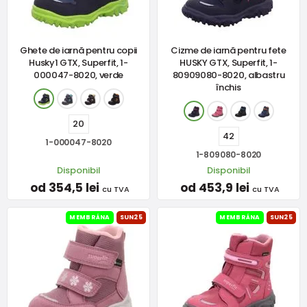
Ghete de iarnă pentru copii
Cizme de iarnă pentru fete
Husky1 GTX, Superfit, 1-
HUSKY GTX, Superfit, 1-
000047-8020, verde
80909080-8020, albastru
închis
20
42
1-000047-8020
1-809080-8020
Disponibil
Disponibil
od 354,5 lei
od 453,9 lei
cu TVA
cu TVA
MEMBRÁNA
SUN25
MEMBRÁNA
SUN25