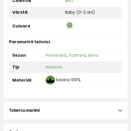
Colectie
BRO
Vârstă
Baby (0-2 ani)
Culoare
Parametrii tehnici
Sezon
Primăvară
,
Toamna
,
Iarna
Tip
Hanorac
bavlna 100%
Materiál
Tabel cu marimi
NEWBORN