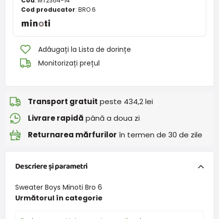
Cod
:
MT2364-14
Cod producator
:
BRO 6
Adăugați la Lista de dorințe
Monitorizați prețul
Transport gratuit
peste 434,2 lei
Livrare rapidă
până a doua zi
Returnarea mărfurilor
în termen de 30 de zile
Descriere și parametri
Sweater Boys Minoti Bro 6
Următorul în categorie