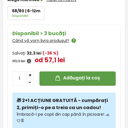
68/80 | 6-12m
Disponibil
Disponibil > 3 bucăți
Când vă vom livra produsul?
Salvați
32,3 lei
(-36 %)
od 57,1 lei
89,3 lei
+
Adăugați la coș
-
🎁 2+1 ACȚIUNE GRATUITĂ - cumpărați
2, primiți-o pe a treia ca un cadou!
Îmbracă-i pe copii din cap până în picioare! 🧢
👕👖