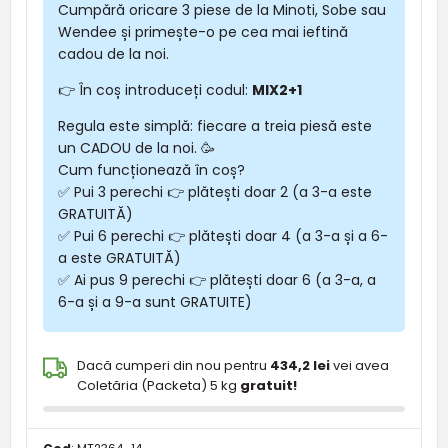
Cumpără oricare 3 piese de la Minoti, Sobe sau
Wendee și primește-o pe cea mai ieftină
cadou de la noi.
👉 În coș introduceți codul:
MIX2+1
Regula este simplă: fiecare a treia piesă este
un CADOU de la noi. 🥳
Cum funcționează în coș?
✅ Pui 3 perechi 👉 plătești doar 2 (a 3-a este
GRATUITĂ)
✅ Pui 6 perechi 👉 plătești doar 4 (a 3-a și a 6-
a este GRATUITĂ)
✅ Ai pus 9 perechi 👉 plătești doar 6 (a 3-a, a
6-a și a 9-a sunt GRATUITE)
Dacă cumperi din nou pentru
434,2 lei
vei avea
Coletăria (Packeta) 5 kg
gratuit!