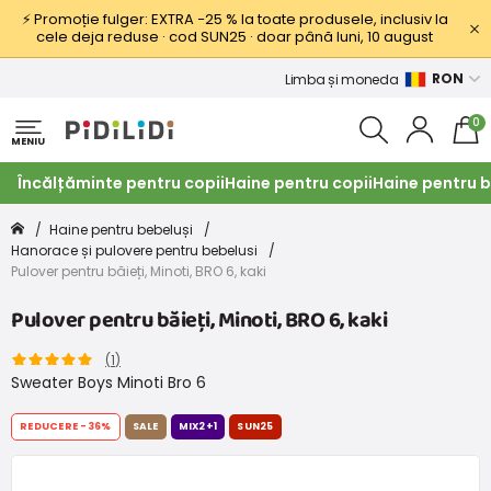
⚡ Promoție fulger: EXTRA −25 % la toate produsele, inclusiv la
cele deja reduse · cod SUN25 · doar până luni, 10 august
RON
Limba și moneda
0
MENIU
Încălțăminte pentru copii
Haine pentru copii
Haine pentru b
Haine pentru bebeluși
Hanorace și pulovere pentru bebelusi
Pulover pentru băieți, Minoti, BRO 6, kaki
Pulover pentru băieți, Minoti, BRO 6, kaki
(
1
)
Sweater Boys Minoti Bro 6
REDUCERE
-36%
SALE
MIX2+1
SUN25